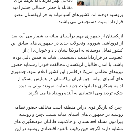
دفاعی بهتر دارند ,اما بازهم برای
مقابله با خطر احتمالی چشم امید
بروسیه دوخته اند. کشورهای آسیامیانه به جز ازبکستان عضو
قرارداد امنیت دستجمعی می باشند.
ازبکستان از جمهوری مهم درآسیای میانه به شمار می آید، بعد
از فروپاشی شوروی وتحولات جدید در جمهوری های سابق این
کشور تمایل دوستانه به امریکا نشان داد و خوداری آن از
عضویت در قراردادامنیت دستجمعی شاید به همین دلیل بوده
باشد، با آمدن طالبان ازبکستان مخالفت خودرا رسمابه حضور
نیروهای نظامی امریکا درقلمرو این کشور اعلام نمود. جمهوری
های آسیای میانه، چین،ایران وپاکستان در همایش مسکو از
ادامه همکاری ها بادولت جدید حمایت نمودند ،ولی به دیده
شک، تردید وبی اعتمادی به آینده رویداد ها می نگرند..
چین که بازیگر قوی دراین منطقه است مخالف حضور نظامی
روسیه در جمهوری های آسیای میانه نیست ،چین و روسیه
پیرامون مسله افغانستان و حاکمیت طالبان موضعگیری های
مشابه دارند اگرچه چین رقیب بالقوه اقتصادی روسیه در این