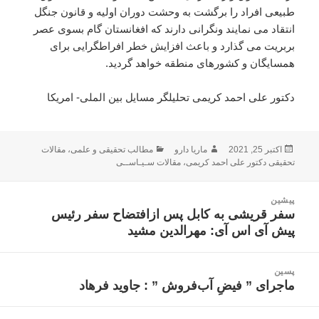
طبیعی افراد را برگشت به وحشت دوران اولیه و قانون جنگل
انتقاد می نمایند ونگرانی دارند که افغانستان گام بسوی عصر
بربریت می گذارد و باعث افزایش خطر افراطگرایی برای
همسایگان و کشورهای منطقه خواهد گردید.
دکتور علی احمد کریمی تحلیلگر مسایل بین الملی- امریکا
ارسال
نویسنده
دسته‌ها
اکتبر 25, 2021
ماریا دارو
مطالب تحقیقی و علمی
،
مقالات
شده
تحقیقی دکتور علی احمد کریمی
،
مقالات سـیـاســی
در
اهبری
پیشین
وشته
سفر قریشی به کابل پس ازافتضاح سفر رئیس
نوشته
پیش آی اس آی: مهرالدین مشید
قبلی:
پسین
ماجرای ” فیضِ آب‌فروش ” : جاوید فرهاد
نوشته
بعدی: