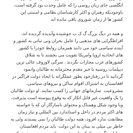
انگلسی جای زبان روسی را که عامل وحدت بود گرفته است،
باوجودیکه رهبران و اکثر کارشناسان نظامی و امنیتی این
کشور ها از زمان شوروی باقی مانده اند
و همه در دیگ بزرگ گ ک ب جوشیده وآبدیده گردیده اند،
افراطگرایی های مذهبی را عامل بحران وبی ثباتی به کشور و
آینده سیاسی خود می دانند همزمان روابط خودرا با کشور
های اتحادیه اروپا وامریکا تقویت می بخشند تا به شلاق
کشورهای غرب مجازات نگردند . سرگی لاوروف عالی ترین
دیپلمات روسیه با خیر مقدم محترمانه به طالبان وانمود
گردانید تا در رفتارخود بطور عملگرانه با ایجاد دولت فراگیر در
افغانستان به اشتراک اقوام ساکن و نیروهای سیاسی،
مشروعیت سازمانهای جهانی را کسب نمایند. او دولت طالبان
را یک واقعیت غیر قابل انکار که به وقوع پیوسته است پذیرفت،
وبا وجود شکل وهمناک و محتوای ناسازگار آن که با خواسته
های اکثر مردم در داخل و استاندارد بین المللي و نیاز زمان
مطابقت ندارد افزود، همه دولت طالبان را نمی پسندند ولی به
خاطر بی میلی بد بینان به این دولت باید مردم افغانستان