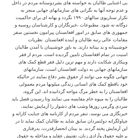
بی اعتنایی طالبان به خواسته های بشردوستانه مردم در داخل
و عدم توجه آنها به نگرانی های سازمانهای جهانی منجر به
تکرار سناریوی سالهای ۱۹۹۰ نگردد و بهانه ای برای حاکمیت
دوگانه نه شود. مطبوعات ،خبرنگاران و کارشناسان روسیه و
جمهوری های سابق در امور افغانستان پیرامون نخستین سفر
مقامات عالی رتبه طالبان و آینده افعانستان نظریات
خوشبینانه و بد بینانه دارند. به باور خوشبینان با آمدن طالبان
امنیت در تمام افغانستان تامین گردیده است. مردم از فقر
وبیکاری شکایت دارند و مهم ترین دلیل فقر قطع کمک های
سازمانهای جهانی به دولت افغانستان است، سازمانهای
جهانی چگونه می توانند از حقوق بشر دفاع نمایند در حالیکه
خود باقطع کمک های انسانی زندگی میلونها مردم معمولی
افعانستان را به خطر مرگ مواجه گردانیده اند. این گروه،
طالبان را به میوه خام مقایسه می نمایند وتا رسیدن فصل باید
سردی وگرمی روزها وشب های دشوار را آزمایش نمایند،
خبرنگاری می نوسد، تنفر مردم از کارنامه های جنایت کارانه و
چپاولگرانه دولتمردان سابق شاید به طالبان کمک نماید تا در
این آزمایش پخته گردند. بد بینان انحصارقدرت، بدرفتاری
برعلیه حقوق وآزادی زنان، تفتیش عقاید و مداخله به حقوق