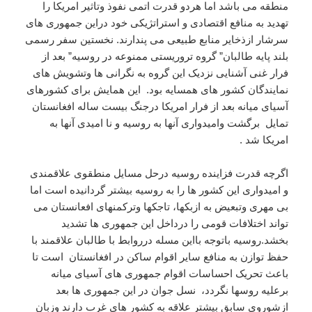
منطقه می باشد اما هردو قدرت اتمی نفوذ وتاثیر امریکا را
تهدید به منافع اقتصادی و استراتژیکی خود دراین جمهوری های
سرشار ازذخایر منابع طبیعی می پندارند. نخستین سفر رسمی
بلند پایه طالبان” گروه تروریستی ممنوعه در روسیه” بعد از
فرار غنی آشنایی نزدیک این گروه به نگرانی ها وتشویش های
نمایندگان کشور های همسایه بود. این همایش برای کشورهای
آسیای میانه بعد از فرار امریکا درجنگ بیست ساله افغانستان
تمایل برگشت وامیدواری آنها به روسیه و نا امیدی آنها به
امریکا شد .
اگرچه قدرت فزاینده روسیه درحل مسایل منطقوی علاقمندی
و امیدواری این کشور ها را به روسیه بیشتر گردانیده است اما
بی مهری وتبعیض به ازبکها، تاجکها وترکمنهای افعانستان می
تواند اختلافات قومی را درداخل این جمهوری ها تشدید
بخشد.روسیه باتوجه بااین مسله درروابط با طالبان علاقمند با
حفظ توازن به منافع سایر اقوام ساکن در افغانستان است تا
باعث تحریک احساسات اقوام جمهوری های آسیای میانه
برعلیه روسها نگردد، نسل جوان در این جمهوری ها بعد
ازشوروی سابق بیشتر علاقه به کشور های غرب دارند وزبان