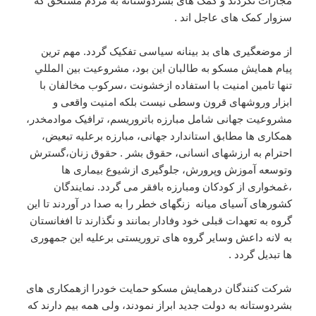
مجازات نگردند و کمک های بشردوستانه به‌ مردم مستحق که
سزوار کمک های عاجل اند .
از موضعگیری های بد بینانه سیاسی تفکیک گردد. مهم ترین
پیام همایش مسکو به طالبان این بود، مشروعیت بین المللي
تنها تامین امنیت با استفاده ازخشونت ،سرکوب مخالفان با
ابزار وروشهای قرون وسطی نیست بلکه امنیت واقعی و
مشروعیت جهانی شامل مبارزه باتروریسم، ترافیک موادمخدر،
همکاری ها مطابق استاندارد جهانی، مبارزه برعلیه تبعیض،
احترام به ارزشهای انسانی، حقوق بشر . حقوق زنان،گسترش
وتوسعه آموزش وپرورش، جلوگیری ازشیوع بیماری ها
،غمخواری از کودکان ومبارزه بافقر می گردد. نمایندگان
کشورهای آسیای میانه زنگهای خطر را به صدا در آوردند تا این
گروه به تعهدات قبلی خود وفادار بمانند و نگذارند تا افغانستان
به لانه داعش وسایر گروه های تروریستی برعلیه این جمهوری
ها تبدیل گردد .
شرکت کنندگان درهمایش مسکو حمایت خودرا ازهمکاری های
بشردوستانه به دولت جدید ابراز نمودند، ولی همه بیم دارند که