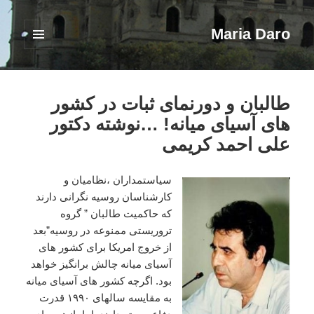
Maria Daro
فهرست
و
ابزارک‌ها
طالبان و دورنمای ثبات در کشور
های آسیای میانه! …نوشته دکتور
علی احمد کریمی
سیاستمداران ،نظامیان و
کارشناسان روسیه نگرانی دارند
که حاکمیت طالبان ” گروه
تروریستی ممنوعه در روسیه”بعد
از خروج امریکا برای کشور های
آسیای میانه چالش برانگیز خواهد
بود. اگرچه کشور های آسیای میانه
به مقایسه سالهای ۱۹۹۰ قدرت