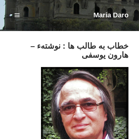
Maria Daro
فهرست
و
ابزارک‌ها
خطاب به طالب ها : نوشتهء –
هارون یوسفی