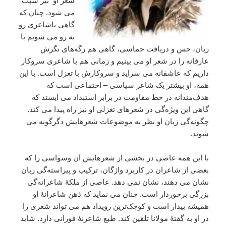
شعر او نیز سبب
می شود. چنان که
گاهی باشاعری رو
به رو می شویم با
زبان، حس و دریافت حماسی، گاهی هم رگه‌های نگرش
عارفانه را در شعر او می بینیم و زمانی هم با شاعری سروکار
داریم که عاشقانه می سراید و سروکارش با تغزل است. با این
همه، او بیشتر یک شاعر سیاسی – احتماعی است که
هدف‌مندانه در خط مقاومت در برابر استبداد می ایستد که
گاهی این ویژه‌گی در شعرهای تغزلی او نیز راه پیدا می کند.
چگونه‌گی زبان او نظر به موضوعات شعرهایش دگرگونه می
شوند.
با این همه عاصی در بخشی از شعرهایش آن وسواسی را که
بعضی از شاعران در کاربرد واژگان، ترکیب و پیراسته‌گی زبان
نشان می دهند، نشان نمی دهد. عاصی از ملکۀ شاعرانه‌گی
بزرگی برخوردار است. چنان می نماید که ذهن شاعرانۀ او
همیشه بیدار است و کوچک‌ترین رویداد هم می تواند شعری را
در او به گفتۀ مولانا تلقین کند. طبع شاعرنۀ فورانی دارد. شاید