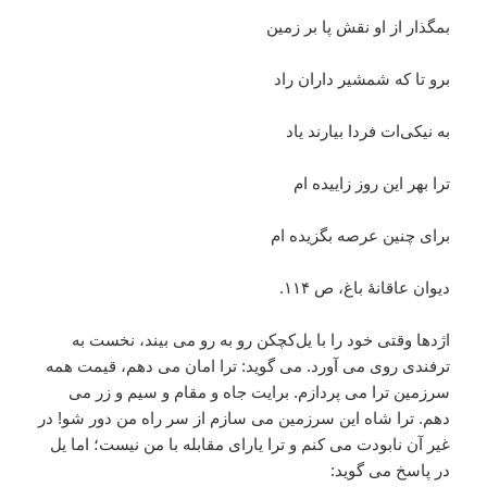
بمگذار از او نقش پا بر زمین
برو تا که شمشیر داران راد
به نیکی‌ات فردا بیارند یاد
ترا بهر این روز زاییده ام
برای چنین عرصه بگزیده ام
دیوان عاقانۀ باغ، ص ۱۱۴.
اژدها وقتی خود را با یل‌کچکن رو به رو می بیند، نخست به
ترفندی روی می آورد. می گوید: ترا امان می دهم، قیمت همه
سرزمین ترا می پردازم. برایت جاه و مقام و سیم و زر می
دهم. ترا شاه این سرزمین می سازم از سر راه من دور شو! در
غیر آن نابودت می کنم و ترا یارای مقابله با من نیست؛ اما یل
در پاسخ می گوید: