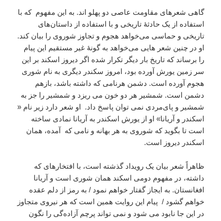
گاهی شعرهای مقاومت عاصی دو پهلو اند. به این مفهوم که با
استفاده از یک حادثۀ تاریخی و با استفاده از داستان‌های
تاریخی و حماسی می‌خواهد هجوم و تجاوز شوروی را بیان کند.
او در چنین شعر هایی می‌خواهد به گونۀ غیر مستقیم این پیام
را برساند که تاریخ بار دیگر تکرار شده اگر دیروز اسکند بر این
سر زمین یورش آورده بود، امروز سکندر دیگری به نام شوری
هجوم آورده است. دشمن هرنامی که داشته باشد، بازهم
دشمن است. شمشیر هر دو خون می ریزد و شمشیر را جز به
شمشیر و پای‌مردی نمی توان پاسخ داد. او شعر دارد زیر نام «
اسکندر و آریانا» او از یورش اسکندر به آریانا نمادی ساخته
است تا بگوید که شوروی به هر بهانه و نامی که آمده، همان
اسکندر دیروز است.
ظاهراً شعر بیان یک رویداد گذشته است، با افتخارهای که
داشته، در مفهوم دومی اسکند همان شوری است و آریانا
افغانستان. به ایجاز گفتار خواهم نمود / به رمز از دلم عقده
خواهم گشود / پیام این روایت همین است که هر نیروی متجاوز
در این جا نابود می شود و نمی تواند پرچم آزاده‌گی را نگون