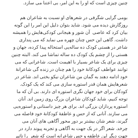
چنین چیزی است که او را به این امر، بی اعتنا می سازد.
بومی گرایی شگرفی در شعرهای او نسبت به شاعران هم
روزگارش دیده می شود. شاید بتوان دلیل این امر را این گونه
بیان کرد که عاصی آن شور و هیجانی کودکی‌هایش را همیشه
داشت. گاهی این حس چنان چهره می نماید که می پنداری
شاعر در هستی کودک ده ساله‌یی استحاله پیدا کرده، جهان و
هستی را از چشم یک کودک ده ساله تماشا می کند. البته چنین
چیزی برای یک شاعر بسیار با اهیمت است. شاعرانی که می
توانند عواطف کودکانۀ خود را هم چنان در زنده گی شاعرانۀ
خود ادامه دهند به گمان من شاعران نیکو بختی اند. شاعر در
شعرهایش همان قدر استوره‌ سازی می کند که یک کودک.
کودکان برای خود جهان نگری استوره‌ ای دارند. بی آن که ما
توجه کنیم، شاید کودکان شاعران بزرگ روی زمین اند. آنان
استوره‌ پردازان بزرگی اند. برای هر چیز داستانی و استوره‌یی
می سازند. آنانی که از حس و عاطفۀ کودکانۀ خود فاصله می
گیرند، شعر شان بیشتر بر دور محور آگاهی های آنان می
چرخد. شعر اگر در یک جهت به آگاهی و تجربه پیوند دارد در
جهت دیگر این عاطفه و حس شاعرانه است که شعر را تاثیر