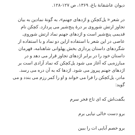
دیوان عاشقانۀ باغ، ۱۳۶۹، ص ۱۲۷-۱۲۸.
در شعر « یل‌کچکن و اژدهای جهنم»، به گونۀ نمادین به بیان
تجاوز ارتش شوروی بر درۀ پنج‌شیر می پردازد. کچکن نام
قدیمی پنچ‌شیر است و اژدهای جهنم نماد ارتش شوروی.
عاصی در این شعر با استفاده ازاین دو نماد و با استفاده از
شگردهای داستان پردازی بخش پهلوانی شاهنامه، قهرمان
داستان خود را در برابر اژدهای تجاوز قرار می دهد و در
مبارزه‌یی که آغاز می شود یل‌کچکن که نماد آزادی است بر
اژدهای جهنم پیروز می شود. اژدها که به آن دره می رسد.
مادر، یل‌کچکن را فرا می خواند و او را کمر رزم می بندد و می
گوید:
بگفت‌اش که ای تاج فخر سرم
برو دست خالی نیایی برم
برو خصم آبایی ات را ببین