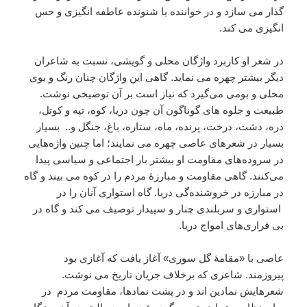
گذار می سازد و در خواننده یا شنونده عاطفه انگیزی و حس
انگیزی می کند.
در شعر او کاربرد واژگان محلی و گویشی، نسبت به شاعران
دیگر بیشتر چهره می نماید. گاهی این واژگان چنان رنگ و بوی
محلی و بومی می‌گیرد که نیاز است بر آن توضیحی نوشت.
طبیعت و جلوه های گوناگون آن چون دریا، کوه، تپه و کوتل،
دره، دشت، درخت، پرنده، ماه، ستاره، باغ، جنگل و.. بسیار
بسیار در شعرهای عاصی چهره می نمایند؛ اما چنین واژه‌هایی
در سروده‌های مقاومت او بیشتر بار اجتماعی و سیاسی پیدا
می‌کنند. گاهی مقاومت و مبارزۀ مردم را در کوه می بیند و گاه
در مبارزه در خروشنده‌گی دریا. گاه استواری آنان را در
استواری و سربلندی چنار و سپیدار توصیف می کند و گاه در
بی قراری‌های امواج دریا.
عاصی با «مقامۀ گل سوری» آغاز یافت که آغازی بود
پیروزمند. شاعری که برخلاف جریان تاریخ می نوشت.
شعرهایش نمادین اند و در پشت نمادها، مقاومت مردم در