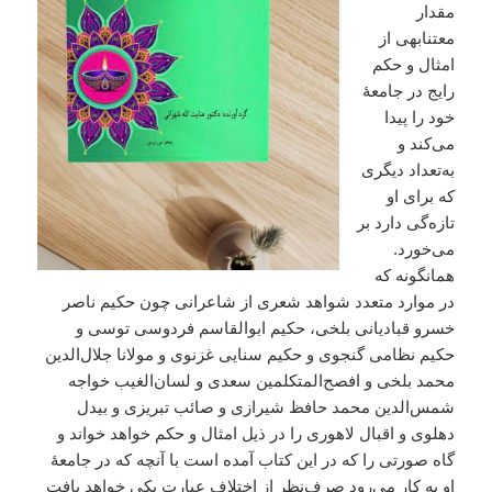
مقدار
معتنابهی از
امثال و حکم
رایج در جامعۀ
خود را پیدا
می‌کند و
به‌تعداد دیگری
که برای او
تازه‌گی دارد بر
می‌خورد.
همانگونه که
در موارد متعدد شواهد شعری از شاعرانی چون حکیم ناصر
خسرو قبادیانی بلخی، حکیم ابوالقاسم فردوسی توسی و
حکیم نظامی گنجوی و حکیم سنایی غزنوی و مولانا جلال‌الدین
محمد بلخی و افصح‌المتکلمین سعدی و لسان‌الغیب خواجه
شمس‌الدین محمد حافظ شیرازی و صائب تبریزی و بیدل
دهلوی و اقبال لاهوری را در ذیل امثال و حکم خواهد خواند و
گاه صورتی را که در این کتاب آمده است با آنچه که در جامعۀ
او به کار می‌رود صرف‌نظر از اختلاف عبارت یکی خواهد یافت