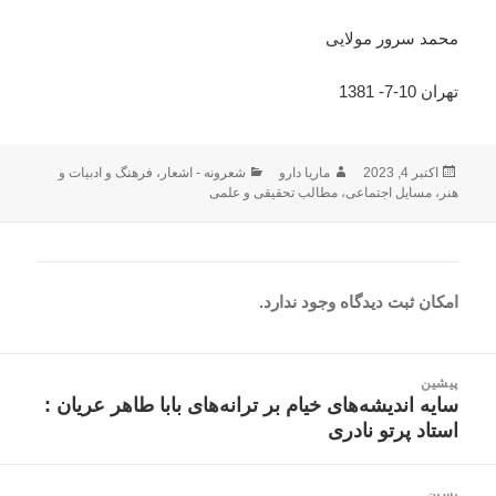
محمد سرور مولایی
تهران 10-7- 1381
ارسال
نویسنده
دسته‌ها
اکتبر 4, 2023
ماریا دارو
شعرونه - اشعار
،
فرهنگ و ادبیات و
شده
هنر
،
مسایل اجتماعی
،
مطالب تحقیقی و علمی
در
امکان ثبت دیدگاه وجود ندارد.
اهبری
پیشین
وشته
سایه اندیشه‌های خیام بر ترانه‌های بابا طاهر عریان :
نوشته
استاد پرتو نادری
قبلی:
پسین