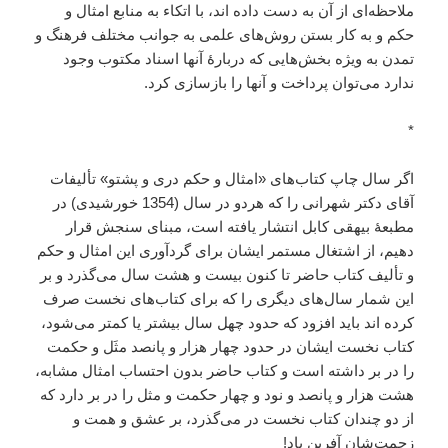
ملاحظه‌ای از آن به دست داده اند، با اتکاء به منابع امثال و
حکم و به کار بستن روش‌های علمی به جوانب مختلف فرهنگ و
تمدن به ویژه بخش‌هایی که دربارۀ آنها اسناد مکتوب وجود
ندارد می‌توان پرداخت و آنها را بازسازی کرد.
*
اگر سال چاپ کتاب‌های «امثال و حکم دری و پشتو» تألیفات
آقای دکتر شهرانی را که هردو در سال (1354 خورشیدی) در
مطبعۀ بیهقی کابل انتشار یافته است، مبنای سنجش قرار
دهیم، از اشتغال مستمر ایشان برای گردآوری این امثال و حکم
و تألیف کتاب حاضر تا کنون بیست و هشت سال می‌گذرد و بر
این شمار سال‌های دیگری را که برای کتاب‌های نخست صرف
کرده اند باید افزود که حدود چهل سال بیشتر یا کمتر می‌شود،
کتاب نخست ایشان در حدود چهار هزار و پانصد مثَل و حکمت
را در بر داشته است و کتاب حاضر بدون احتساب امثال مشابه،
هشت هزار و پانصد و نود و چهار حکمت و مثل را در بر دارد که
از دو چندان کتاب نخست در می‌گذرد، بر عشق و همت و
زحمت‌شان آفرین باد!