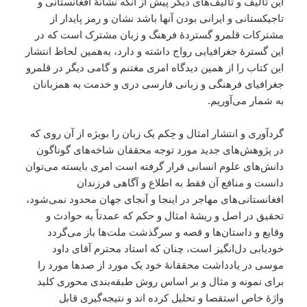
این تألیف و تألیف‌های دیگر پیش از آنکه نشانۀ افغانستانی و
تاجیکستانی و ایرانی بودن آنها باشد نشان و رمز پایدار از
مشترکات قلمرو گستردۀ فرهنگ و زبان مشترک است که در
این گسترۀ جغرافیایی رواج داشته و دارد، به‌همین لحاظ انتشار
این کتاب را از همین دیدگاه امری مغتنم و گامی دیگر در قلمرو
جغرافیای فرهنگی و زبانی فارسی دری و خدمت به همزبانان
به شمار می‌آوریم.
گردآوری و انتشار امثال و حِکم یک زبان را بویژه از آن روی که
در پژوهش‌های جدید مورد توجه محققان شاخه‌های گوناگون
دانش‌های علوم انسانی قرار گرفته است امری بایسته می‌توان
دانست و منافع آن فقط به اطلاع و آگاهی فرزندان
افغانستانی‌های مهاجر در اینجا و آنجای جهان محدود نمی‌شود،
تحقیق در اصل و ریشۀ امثال و حکم که عمدتاً به حوادث و
وقایع و داستان‌ها و قصه و سرگذشت ملت‌ها باز می‌گردد
خودیابی دل‌انگیز است، چنان که استاد محترم آقای داود
موسی در یادداشت محققانۀ خود یک مورد از صدها مورد را
برای نمونه و مثال و بر اساس روش طبقه‌بندی محوری کلید
واژۀ خاص استقصا و تحلیل کرده اند و نتیجه‌گیری قابل