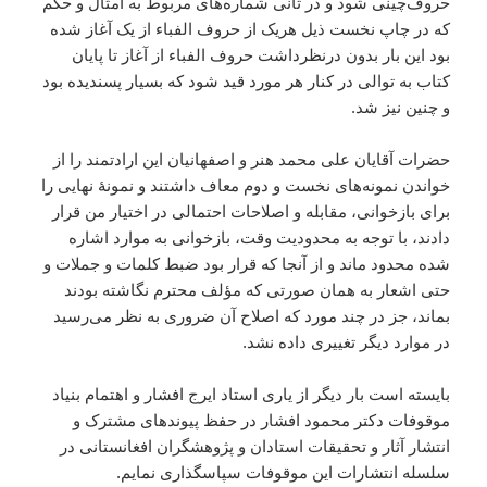
حروف‌چینی شود و در ثانی شماره‌های مربوط به امثال و حکم
که در چاپ نخست ذیل هریک از حروف الفباء از یک آغاز شده
بود این بار بدون درنظرداشت حروف الفباء از آغاز تا پایان
کتاب به توالی در کنار هر مورد قید شود که بسیار پسندیده بود
و چنین نیز شد.
حضرات آقایان علی محمد هنر و اصفهانیان این ارادتمند را از
خواندن نمونه‌های نخست و دوم معاف داشتند و نمونهٔ نهایی را
برای بازخوانی، مقابله و اصلاحات احتمالی در اختیار من قرار
دادند، با توجه به محدودیت وقت، بازخوانی به موارد اشاره
شده محدود ماند و از آنجا که قرار بود ضبط کلمات و جملات و
حتی اشعار به همان صورتی که مؤلف محترم نگاشته بودند
بماند، جز در چند مورد که اصلاح آن ضروری به نظر می‌رسید
در موارد دیگر تغییری داده نشد.
بایسته است بار دیگر از یاری استاد ایرج افشار و اهتمام بنیاد
موقوفات دکتر محمود افشار در حفظ پیوندهای مشترک و
انتشار آثار و تحقیقات استادان و پژوهشگران افغانستانی در
سلسله انتشارات این موقوفات سپاسگذاری نمایم.