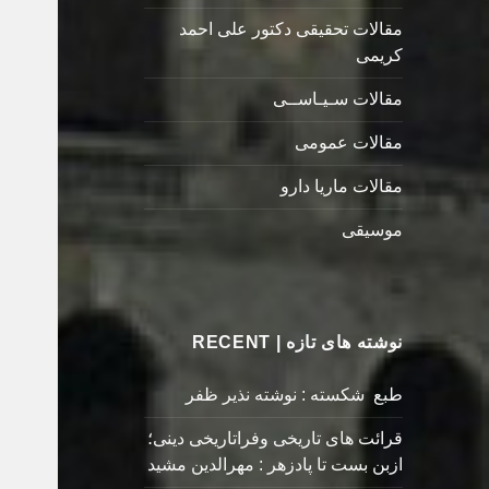
مقالات تحقیقی دکتور علی احمد
کریمی
مقالات سـیـاســی
مقالات عمومی
مقالات ماریا دارو
موسیقی
نوشته های تازه | RECENT
طبع شکسته : نوشته نذیر ظفر
قرائت های تاریخی وفراتاریخی دینی؛
ازبن بست تا پادزهر : مهرالدین مشید