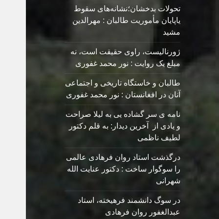
تحولات بدخشان؛نشانه‌های سقوط
یاپایان مأموریت طالبان : مهرالدین
مشید
ژورنالیست، راوی حقیقت است، نه
مبلغ یک روایت : نور محمد غفوری
طالبان و خاستگاه تاریخی و اجتماعی
آنان در افغانستان : نور محمد غفوری
نامه ی سر گشاده يی به ليلا صراحت
و یادی از آخرین دیدار: به قلم دکتور
لطیف ناظمی
درگذشت استاد روان فرهادی عالمی
را سوگوار ساخت : دکتور عنایت الله
شهرانی
در سوگ دانشمند فرهیخته، استاد
عبدالغفور روان فرهادی