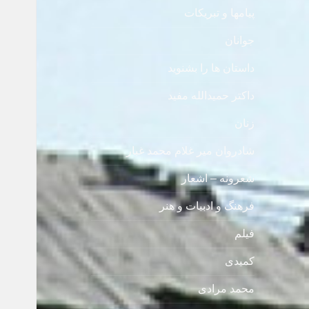
پیامها و تبریکات
جوانان
داستان ها را بشنوید
داکتر حمیدالله مفید
زنان
شادروان میر غلام محمد غبار
شعرونه – اشعار
فرهنگ و ادبیات و هنر
فیلم
کمیدی
محمد مرادی