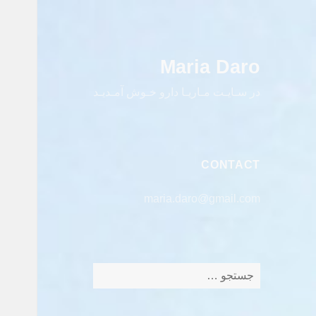
Maria Daro
در سـایـت مـاریـا دارو خـوش آمـدیـد
CONTACT
maria.daro@gmail.com
جستجو
برای: