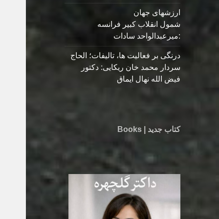
ارزشهای جهان
شمول انقلاب کبیر فرانسه
:میرعبدالواحد سادات
درنگی بر فعالیت ها، تالیفات؛ الحاج
سردار محمد خان ریکایی: دکتور
فیض الله نهال ایماق
کتاب جدید | Books