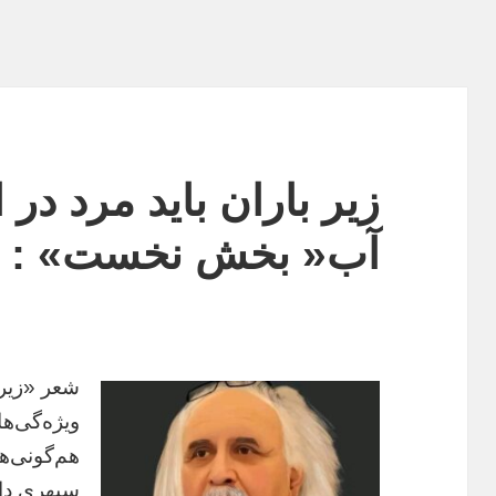
زیر باران باید مرد در
آب« بخش نخست» : اس
شعر «زیر 
ویژه‌گی‌
هم‌گونی‌ه
سپهری دار