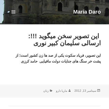
Maria Daro
فهرست
و
ابزارک‌ها
این تصویر سخن میگوید !!!:
ارسالی سلیمان کبیر نوری
این تصویر، فریاد سکوت یکی از صد ها زن کشور است؛ از
پشت خر سنگ های جنایات دولت مافیایی حامد کرزی
ارسال
نویسنده
دسته‌ها
سپتامبر 13, 2012
ماریا دارو
زنان
شده
در