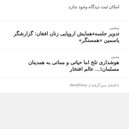
امکان ثبت دیدگاه وجود ندارد.
اهبری
پیشین
وشته
تدویر جلسهءهمایش اروپایی زنان افغان: گزارشگر
نوشته
یاسمین «همسنگر»
قبلی:
پسین
هوشداری تلخ اما حیاتی و مماتی به همدینان
نوشته
مسلمان!… عالم افتخار
بعدی:
با افتخار نیرو گرفته از WordPress