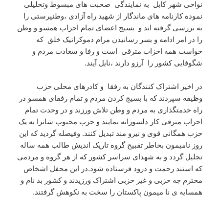
نواحی شهر کابل به نمایندگی صحبت های مبسوط وتحلیلی
نموده کارنامه های ماندگار از شهید راه آزادی ،وطنپرستی را
به بررسی گرفته اند و بسیج اعضای تمام احزاب همسو و وطن
را در امر ادامه و بسر رسانیدن مرام دموکراتیک خلق که
خواست همه احزاب مترقی است و رفا و سعادت مردم و
شگوفایی کشور را آرزو دارند ،نایل آیند.
در اخیر اشتراک کنندگان به رفقا و کادرهای محلی حزب
وظیفه سپردند که با بسیج کردن مردم و تمام رفقای همسو در
راه خدمتگذاری به مردم و وطن تلاش ورزند و در وحدت تمام
احزاب مترقی کار دلسوزانه نمایند و حزب محبوب شانرا به یک
حزب همگانی قوی و نیرو مند تبدیل کنند. وفیصله گردید که این
روز نامیمون بخاطر تقبیح گروه تاریک اندیش طالب همه ساله
تجلیل گردد و به شهدای سراسر کشور که از هر گروه و مردمی
که استند رحمت و درود فرستاده شود.در این محفل اشخاص
محترم چه حزبی و غیر حزبی اشتراک ورزیدند و کشور بد نام و
همسایه ی نا میمون پاکستان را سخت به نکوهش گرفتند.