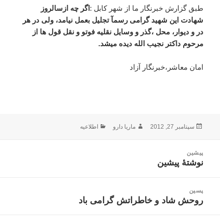
طبق گزارش خبرنگار ما از شهر کابل :
اگر چه ازسالروز
شهادت این شهید گرامی رسمآ تجلیل بعمل نیامد، ولی در هر
در و دیوار، محل ،گذر و وسایل نقلیه فوتو و نقل قول ها از
مرحوم داکتر نجیب الله دیده میشد.
امان معاشر،خبرنگار آزاد
ارسال
نویسنده
دسته‌ها
سپتامبر 27, 2012
ماریا دارو
اطلاعیه
شده
در
اهبری
پیشین
وشته
نوشتهٔ پیشین
نوشته
قبلی:
پسین
روحش شاد و خاطراتش گرامی باد
نوشته
بعدی: