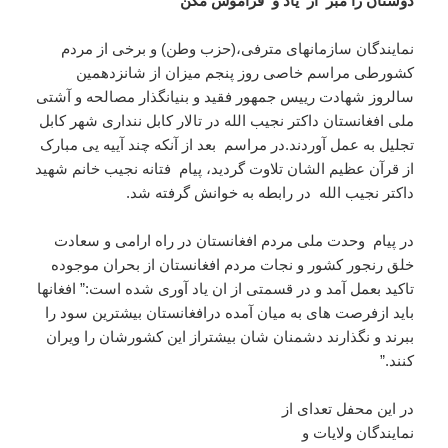
دوستان را مبر از یاد و فراموش مکن
نمایندگان سازمانهای مترفی،(حزب وطن) و برخی از مردم
کشورطی مراسم خاصی روز پنجم میزان از شانزدهمین
سالروز شهادت رییس جمهور فقید و بنیانگذار مصالحه و آشتی
ملی افغانستان داکتر نجیب الله در تالار کابل ننداری شهر کابل
تجلیل به عمل آوردند.در مراسم بعد از آنکه چند آییه یی مبارک
از قرآن عظیم الشان تلاوت گردید، پیام فتانه نجیب خانم شهید
داکتر نجیب الله در رابطه به خوانش گرفته شد.
در پیام وحدت ملی مردم افغانستان در راه ارامی و سعادت
خلق رنجور کشور و نجات مردم افغانستان از بحران موجوده
تاکید بعمل آمد و در قسمتی از ان یاد آوری شده است:” افغانها
باید ازفرصت های به میان آمده درافغانستان بیشترین سود را
ببرند و نگذارند دشمنان شان بیشتراز این کشورشان را ویران
کنند.”
در این محفل تعدای از
نمایندگان ولایات و