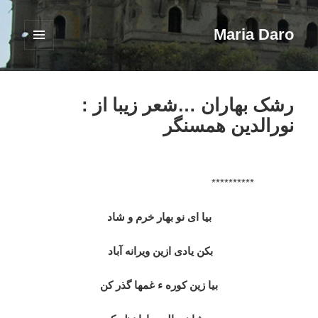
Maria Daro
فهرست
و
ابزارک‌ها
رشک بهاران …شعر زیبا از :
نورالدین همسنگر
**********
بیا ای نو بهار خرم و شاد
بکن یادی ازین ویرانه آباد
بیا زین کوره ء غمها گذر کن