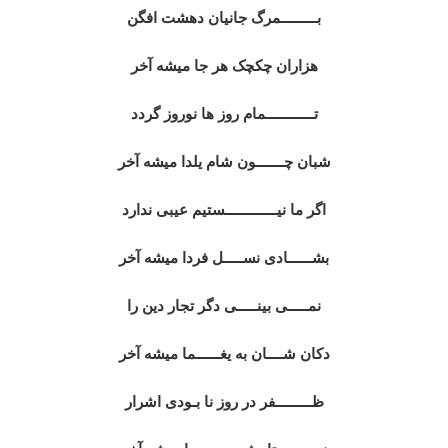
بـــــــــمرگ جانیان دهشت افگن
هزاران چکچک هر جا میشه آخر
تــــــــــــمام روز ها نوروز گردد
شبان چـــــــون شام یلدا میشه آخر
اگر ما نیـــــــــــــستیم عیبی ندارد
بشــــــادی نســـــل فردا میشه آخر
نمـــــی بینـــــی دگر تجار دین را
دکان شــــان به یغــــــما میشه آخر
ظـــــــــفر در روز نا بـودی اشرار