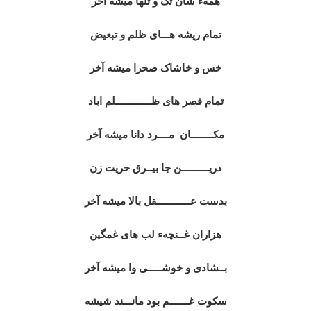
همهء شان تک و تنها میشه آخر
تمام ریشه هـــای ظلم و تبعیض
خس و خاشاک صحرا میشه آخر
تمام قصر های ظـــــــــــــلم اباد
مکــــــــان مــــرد دانا میشه آخر
دریــــــــــن جا بیــرق حریت زن
بدست عــــــــــــقل بالا میشه آخر
هزاران غــنچهء لب های غمگین
بــشادی و خوشـــــی وا میشه آخر
سکوت غـــــــم بود مانـــند شیشه