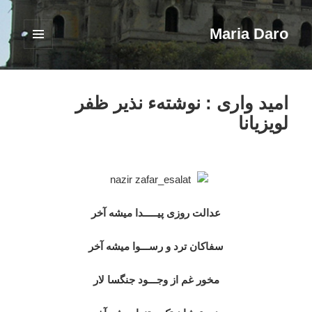
Maria Daro
فهرست
و
ابزارک‌ها
امید واری : نوشتهء نذیر ظفر
لویزیانا
عدالت روزی پیـــــدا میشه آخر
سفاکان ترد و رســـوا میشه آخر
مخور غم از وجـــود جنگسا لار