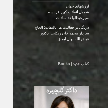
ارزشهای جهان
شمول انقلاب کبیر فرانسه
:میرعبدالواحد سادات
درنگی بر فعالیت ها، تالیفات؛ الحاج
سردار محمد خان ریکایی: دکتور
فیض الله نهال ایماق
کتاب جدید | Books