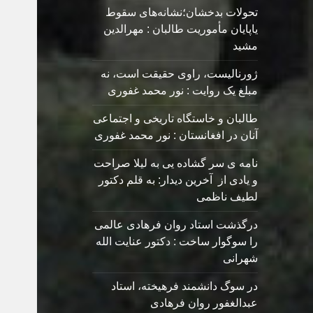
تحولات بدخشان؛نشانه‌های سقوط
یاپایان مأموریت طالبان : مهرالدین
مشید
ژورنالیست، راوی حقیقت است، نه
مبلغ یک روایت : نور محمد غفوری
طالبان و خاستگاه تاریخی و اجتماعی
آنان در افغانستان : نور محمد غفوری
نامه ی سر گشاده يی به ليلا صراحت
و یادی از آخرین دیدار: به قلم دکتور
لطیف ناظمی
درگذشت استاد روان فرهادی عالمی
را سوگوار ساخت : دکتور عنایت الله
شهرانی
در سوگ دانشمند فرهیخته، استاد
عبدالغفور روان فرهادی