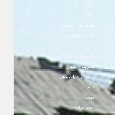
پیامها و تبریکات
جوانان
داستان ها را بشنوید
داکتر حمیدالله مفید
زنان
شادروان میر غلام محمد غبار
شعرونه – اشعار
فرهنگ و ادبیات و هنر
فیلم
کمیدی
محمد مرادی