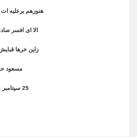
هنوزهم برعلیه ات د
الا ای افسر صادق
زاین خرها قبایش 
مسعود حد
25 سپتامبر 2013