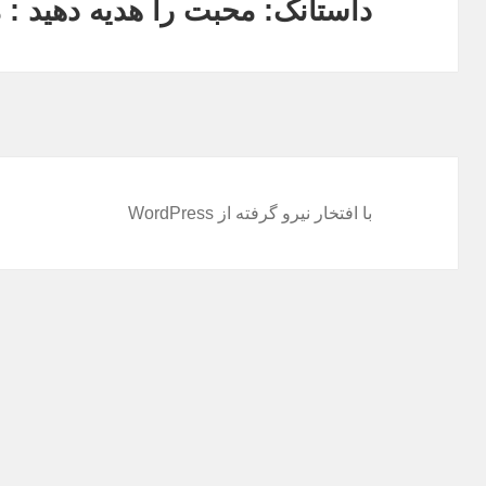
داستانک: محبت را هدیه دهید : م
نوشته
بعدی:
با افتخار نیرو گرفته از WordPress