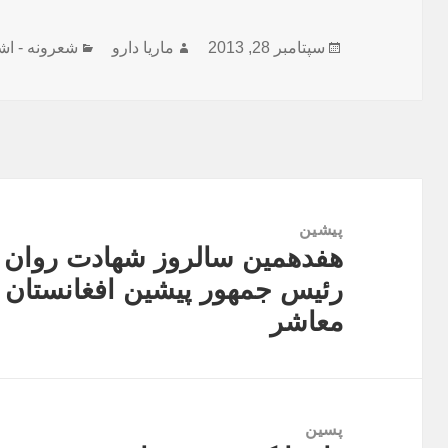
ارسال
نویسنده
دسته‌ها
سپتامبر 28, 2013
ماریا دارو
شعرونه - اش
شده
در
راهبری
نوشته
پیشین
هفدهمین سالروز شهادت روان ش
نوشته
رئیس جمهور پیشین افغانستان د
قبلی:
معاشر
پسین