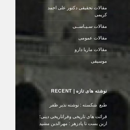
مقالات تحقیقی دکتور علی احمد
کریمی
مقالات سـیـاســی
مقالات عمومی
مقالات ماریا دارو
موسیقی
نوشته های تازه | RECENT
طبع شکسته : نوشته نذیر ظفر
قرائت های تاریخی وفراتاریخی دینی؛
ازبن بست تا پادزهر : مهرالدین مشید