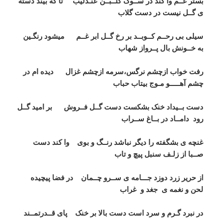
بستر غــم وا کند در ســوگ گلــبــن عنـدلیب تا که بیند دسته
ی گــل نیست در دست گلاب
سیلی بی رحــم کــوبــد بر رخ گــل ابر غــم میشود رنگـین
به خــونش بال پــرواز شهاب
رفت خواب ازچشم نرگس،سرمه ازچشم غزال دیده ام در
چشم آهـــــو مـوج بیتاب حباب
دست بــیداد خنک بشکست دست گــل فــروش بر امید گــل
رود دامــاد در بــاغ ســراب
غنچه ی بشگفته را دیگر نباشد رنــگ و بوی وا کند دست
صــبا از زلـف سنبل پیچ و تاب
از حریر زرد دوزد جـــامه ی ســرو چــمان در فضا پیچیده
لحن و نغمه ی جغد و غراب
در نبرد گـرم و سرد است دست بالا بر خنک پای قــدرتمــند