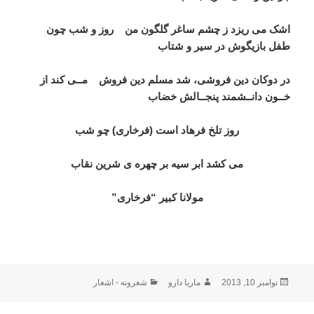
اشک می ریزد ز چشم ساغر گلگون من روز و شب چون
طفل بازیگوش در سیر و شتاب
در دوکان دین فروشی، شد مسلم دین فروش مــی کند از
خــون دانــشمند پنجــالش خضاب
روز تلخ فرهاد است (فرخاری) چو شب
می کشد ابر سیه بر چهره ی شرین نقاب
مولانا کبیر “فرخاری”
ارسال
نویسنده
دسته‌ها
نوامبر 10, 2013
ماریا دارو
شعرونه - اشعار
شده
در
اهبری