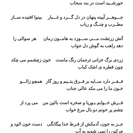
خورشــید است در بند سحاب
جـــوهـــر آیینه پنهان در دل گـــرد و غـــبار بینوا افتیده ســاز
مطــرب و چنــگ و رباب
آتش زرتشت مـــی ســـوزد به هامــون زمان هر سوالی را
دهد راهب به گوش دل جواب
زردی برگ خزانی ترجمان رنگ ماست خون زچشمم می چکد
چون قطره ی اشک کباب
فــقــر دارد ســایه بر فــرق یتــیم و روز گار همچو زالـــو
خـون ما را می مکد عالی جناب
فــرش خــوابم بـوریا و صخره است بالین من می پرد از
چشم پر خونم دو بال مرغ خواب
جــز به خون، آدمکش از فـرط خدا بیگانگی دست خون الود و
چرکین را نمی شوید به آب