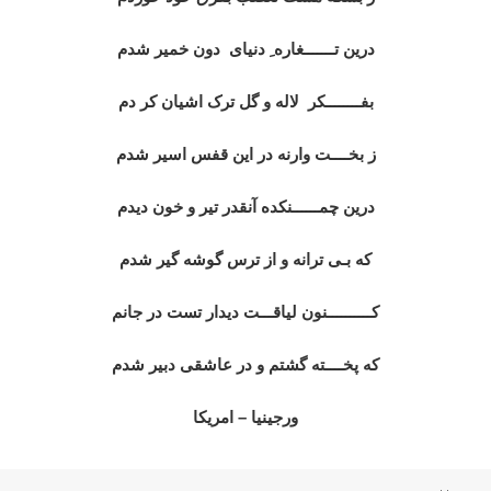
درین تـــــــغاره ِ دنیای دون خمیر شدم
بفــــــــکر لاله و گل ترک اشیان کر دم
ز بخــــت وارنه در این قفس اسیر شدم
درین چمــــــنکده آنقدر تیر و خون دیدم
که بـی ترانه و از ترس گوشه گیر شدم
کــــــــــنون لیاقـــت دیدار تست در جانم
که پخــــته گشتم و در عاشقی دبیر شدم
ورجینیا – امریکا