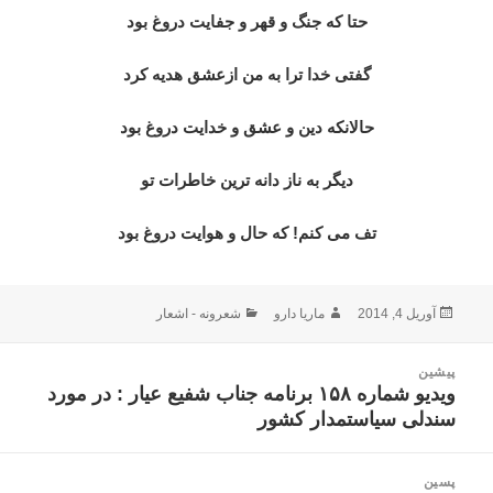
حتا که جنگ و قهر و جفایت دروغ بود
گفتی خدا ترا به من ازعشق هدیه کرد
حالانکه دین و عشق و خدایت دروغ بود
دیگر به ناز دانه ترین خاطرات تو
تف می کنم! که حال و هوایت دروغ بود
ارسال
نویسنده
دسته‌ها
آوریل 4, 2014
ماریا دارو
شعرونه - اشعار
شده
در
اهبری
پیشین
وشته
ویدیو شماره ۱۵۸ برنامه جناب شفیع عیار : در مورد
نوشته
سندلی سیاستمدار کشور
قبلی:
پسین