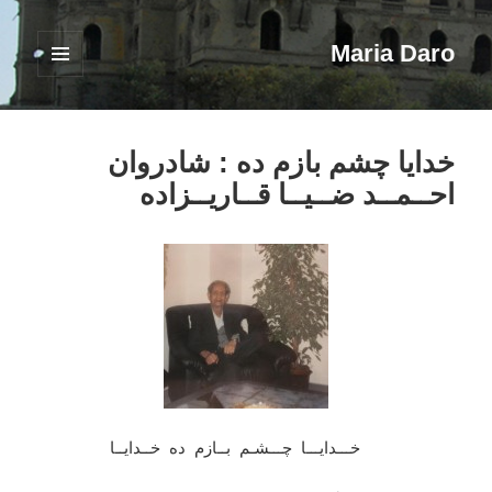
Maria Daro
فهرست
و
ابزارک‌ها
خدایا چشم بازم ده : شادروان
احــمــد ضــیــا قــاریــزاده
خـــدایـــا چـــشـم بــازم ده خــدایــا