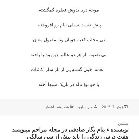
موجه دریا بدوش قطره گمگشته
پیش دست سیلی ایام رو افروخته
نی مجاب کعبه جویان ونه مقبول مغان
بی نصیب از هر دو عالم دین ودنیا باخته
نغمه خون گشته یی از تار ساز کائنات
یا چو تیغ ناله در تاریک شبها آخته
ارسال
نویسنده
دسته‌ها
ژوئن 7, 2015
ماریا دارو
شعرونه - اشعار
شده
در
اهبری
پیشین
وشته
نویسنده ء بنام نگار صادقی در مجله مراحم مینویسد
نوشته
هفت درس زندگی را باید پیش از سی سالگی
قبلی: