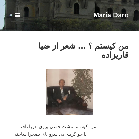
Maria Daro
فهرست
و
ابزارک‌ها
من کیستم ؟ … شعر از ضیا
قاریزاده
من کیستم مشت خسی بروی دریا تاخته
یا چو گردی بی سرو پای بصحرا ساخته