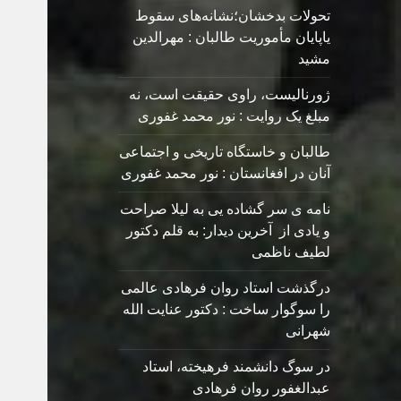
تحولات بدخشان؛نشانه‌های سقوط
یاپایان مأموریت طالبان : مهرالدین
مشید
ژورنالیست، راوی حقیقت است، نه
مبلغ یک روایت : نور محمد غفوری
طالبان و خاستگاه تاریخی و اجتماعی
آنان در افغانستان : نور محمد غفوری
نامه ی سر گشاده يی به ليلا صراحت
و یادی از آخرین دیدار: به قلم دکتور
لطیف ناظمی
درگذشت استاد روان فرهادی عالمی
را سوگوار ساخت : دکتور عنایت الله
شهرانی
در سوگ دانشمند فرهیخته، استاد
عبدالغفور روان فرهادی