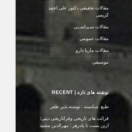
مقالات تحقیقی دکتور علی احمد
کریمی
مقالات سـیـاســی
مقالات عمومی
مقالات ماریا دارو
موسیقی
نوشته های تازه | RECENT
طبع شکسته : نوشته نذیر ظفر
قرائت های تاریخی وفراتاریخی دینی؛
ازبن بست تا پادزهر : مهرالدین مشید