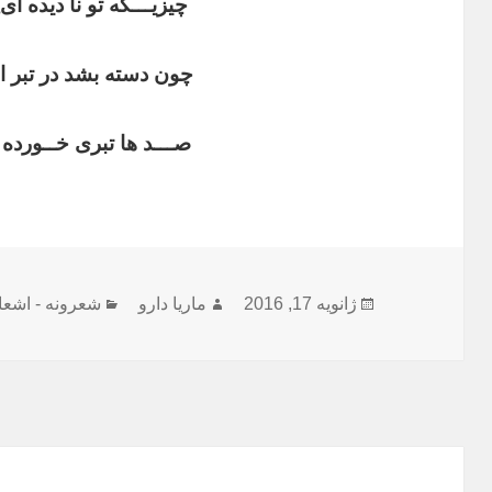
چیزیـــکه تو نا دیده ای 
چون دسته بشد در تبر ا
صـــد ها تبری خــورده 
ارسال
نویسنده
دسته‌ها
ژانویه 17, 2016
ماریا دارو
شعرونه - اشعا
شده
در
راهبری