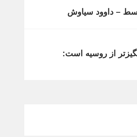
توسط – داوود سیاوش
یزتر از روسیه است: