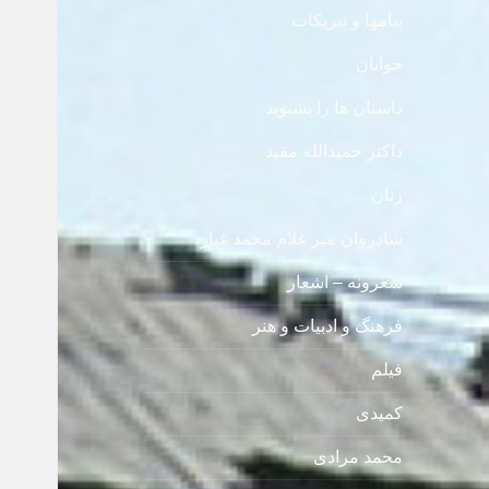
پیامها و تبریکات
جوانان
داستان ها را بشنوید
داکتر حمیدالله مفید
زنان
شادروان میر غلام محمد غبار
شعرونه – اشعار
فرهنگ و ادبیات و هنر
فیلم
کمیدی
محمد مرادی