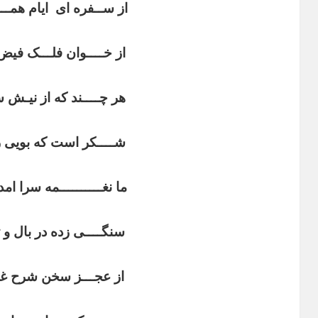
از ســفره ای
ایام همــ
از خــــوان فلـــک فیض 
هر چــــند که از نیـش 
شــــکر است که بویی ز
ما نغــــــــــمه سرا امد
سنگــــی زده در بال و ت
از عجـــز سخن شرح غـم