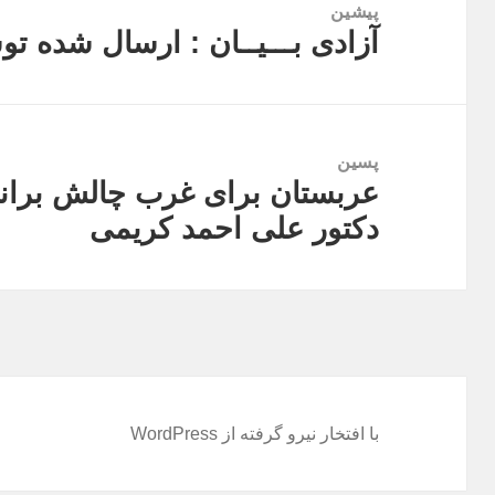
نوشته
پیشین
آزادی بـــیــان : ارسال شده 
نوشته
قبلی:
پسین
عربستان برای غرب چالش برانگ
نوشته
دکتور علی احمد کریمی
بعدی:
با افتخار نیرو گرفته از WordPress