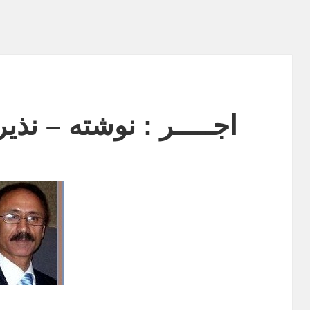
اجـــــر : نوشته – نذی