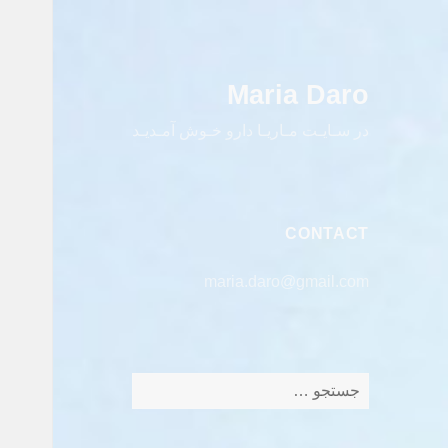
Maria Daro
در سـایـت مـاریـا دارو خـوش آمـدیـد
CONTACT
maria.daro@gmail.com
جستجو
برای: