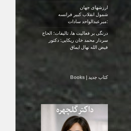
ارزشهای جهان
شمول انقلاب کبیر فرانسه
:میرعبدالواحد سادات
درنگی بر فعالیت ها، تالیفات؛ الحاج
سردار محمد خان ریکایی: دکتور
فیض الله نهال ایماق
کتاب جدید | Books