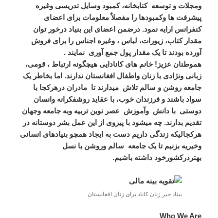
ومجلات و توسعه کتابخانه، کمبود وسایل تدریسی وغیره
پیشرفت ها وکمبودها را مفصلاٌ معلومات برای اعضای
کنفرانس ارایه نمود. درضمن اعضای این بنیاد درخور توان
مقدار کتاب، زیورات، لباس ، وغیره اجناس را برای فروش
آورده بودند تا یک مقدار پول جمع آوری نمایند .
هموطنان عزیز! خانم های کانادایی هیچگونه ارتباط ، قومی،
زبانی ونژادی با زنان واطفال افغانستان ندارند. اما بخاطر یک
جامعه روشن و سالم تلاش میدارند تا مادران درهرکجا با
سواد باشند و فرزندان خوب، با عقاید روشفکرانه وانسان
دوستی با دانش وآموزش عصر نوین تربیه وبه جامعه وجهان
تقدیم بدارند. چه میشود با پیروی از این عمل بشر دوستانه در
هرکجالیکه زندگی داریم دست به ایجاد همچو بنیادهای انسانی
وخیریه بزنیم تا یک جامعه سالم وروشن با نسل
بهتردرکشورخود داشته باشیم.
بیناد خیر زنان کاناد برای زنان افغانستان
Who We Are