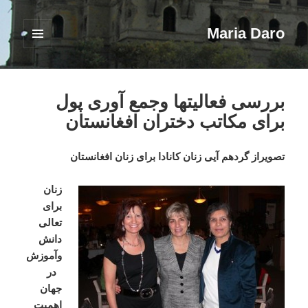
Maria Daro
فهرست
و
ابزارک‌ها
بررسی فعالیتها وجمع آوری پول
برای مکاتب دختران افغانستان
تصویراز گردهم آیی زنان کانادا برای زنان افغانستان
زنان
برای
تعالی
دانش
وآموزش
در
جهان
اهمیت