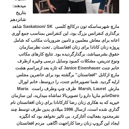
میدهند:
بتاریخ
شانزدهم
مارچ شهرساسکه تون درکالج کلسی Saskatoon/ SK شاهد
برگذاری کنفرانس بزرگ بود، این کنفرانس بمناسب جمع آوری
اعانه برای معاش معلمین و تامین ضروریات مکاتب که شامل
پروژه زنان کانادا برای زنان افغانستان , تحت نظرسازمان
حقوق بشرمیباشد، برگذارگردیده بود. نتایج کارهای مکاتب
ونوع تدریس، مشکلات کمبود وسایل درسی وغیره ازطرف
خانم جنت Janice Eisenhauer که تازه بعد ازمراسم هشت
مارچ ازکابل “افغانستان” برگشته بود برای حاضرین مجلس
ارایه گردید. شما تصویرخانم جنت، را دروسط، خانم لورال
مارش Marsh, Laurel طرف چپ وطرف راست Maria
Daroخانم ماریا دارو را تصویربالا تماشاه میدارید، این سازمان
خیریه که به هکاری زنان رضا کارکانادا برای زنان افغانستان نام
گذاری شده است، ازسال 1996 میلادی بدین طرف توسط چند
نفرمحدود بفعالیت آغازکرد. بی تاثیر نخواهد بود که انگیزه
ایجاد این گروپ زنان رضا کاراجهت اگاهی مردم افغانستان