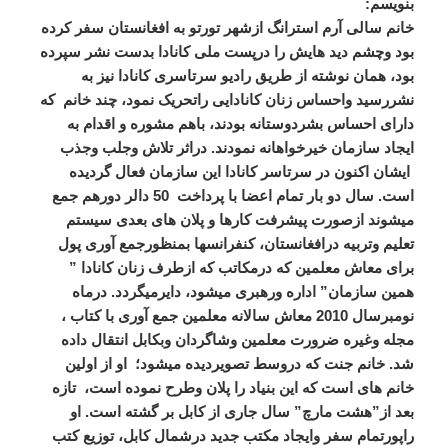
بنویسم:
خانم سالی آرم استرانگ ازشهر تورتو به افغانستان سفر کرده
بود وچشم دید هایش را درپست ملی کانادا بدست نشر سپرده
بود، همان نوشته از طریق رادیو سرتاسری کانادا نیز به
نشررسید واحساس زنان کانادایی راتحریک نمود، چند خانم که
دارای احساس بشردوستانه بودند، باهم مشوره و اقدام به
ایجاد سازمان خیرخواهانه نمودند. دراثر تلاش وجلب وجذب
ایشان اکنون در سرتاسر کانادا این سازمان فعال گردیده
است. سال دو بار تمام اعضا با پرداخت 50 دالر دورهم جمع
میشوند ازصورت پیشرفت کارها و پلان های بعدی سیستم
تعلیم وتربیه درافغانستان، کنفرانسها بمنظورجمع آوری پول
برای معاش معلمین که درمکاتب که ازطرف زنان کانادا ”
همین سازمان” اداره ورهبری میشود، دایرمیگردد. درماه
نومبرسال 2010 معاش سالانه معلمین جمع آوری با کتاب ،
مجله وغیره ضرورت معلمین وشاگردان وبکابل انتقال داده
شد. خانم جنت که دروسط تصویردیده میشود؛ او از اولین
خانم های است که این بنیاد را پلان وطرح نموده است، تازه
بعد از”هشت مارچ” سال جاری از کابل بر گشته است. او
راپورتمام سفر وایجاد مکتب جدید درشمال کابل، توزیع کتب