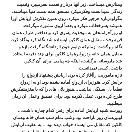
ومتاثرش میساخت. زیر آنها درناز و نعمت بسرمیبرد وقمیت
زندگی نمیدانست وفکرمیکرد مسحق همه نعمت دنیا میباشند.
مگراودرباره هرچیز فکر میکرد، روی همین تفکرش اربابش اورا
همیشه پسرخطاب میکرد و بعضاٌ ازوی مشوره میگرفت.
او روزآخرامتحان به موفقیت پسری کرد وبعداختم طرف همان
قریه رفت، مقابل همان کلکین ایستاده شد نگاه کرد ونگاه کرد،
نگاه وبرگشت. زمانیکه دپلوم خودراازدانشگاه گرفت بازهم
مقابل همان خانه ودربرابرهمان کلکین برای چند دقیقه استاده
شد مایوسانه برگشت، اینکه چه پیامی برای آن کلکین
داشت، کسی نمیدانست.
تازه ماموریت راآغاز کرده بود، اربابش پیشنهاد ازدواج را
برایش کرد. هنوزبرای ازدواج آماده نشده بود. او به ازدواج
قطعاٌ دل بستگی نداشت…هنوز پلان های را که با مغزمتفکرش
طرح کرده بود، عملی نکرده بود. برای تطبیق وعمل ان زمان
میطلبید.
روزسه شنبه اربابش آماده برای رفتن کدام جنازه داشت…
اونیزهمان روز ناراحت بود وشب تمام شب همان خانه وهمان
کلکین که مقابل می ایستاد خواب دیده بود….به تعقیب اربابش
منزل را ترک نمود وطرف همان قریه رفت تا مقابل همان