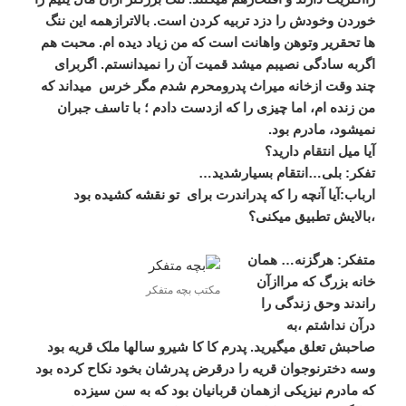
خوردن وخودش را دزد تربیه کردن است. بالاترازهمه این ننگ
ها تحقریر وتوهن واهانت است که من زیاد دیده ام. محبت هم
اگربه سادگی نصیبم میشد قمیت آن را نمیدانستم. اگربرای
چند وقت ازخانه میراث پدرومحرم شدم مگر خرس میداند که
من زنده ام، اما چیزی را که ازدست دادم ؛ با تاسف جبران
نمیشود، مادرم بود.
آیا میل انتقام دارید؟
تفکر: بلی…انتقام بسیارشدید…
ارباب:آیا آنچه را که پدراندرت برای تو نقشه کشیده بود
،بالایش تطبیق میکنی؟
متفکر: هرگزنه… همان
خانه بزرگ که مراازآن
مکتب بچه متفکر
راندند وحق زندگی را
درآن نداشتم ،به
صاحبش تعلق میگیرید. پدرم کا کا شیرو سالها ملک قریه بود
وسه دخترنوجوان قریه را درقرض پدرشان بخود نکاح کرده بود
که مادرم نیزیکی ازهمان قربانیان بود که به سن سیزده