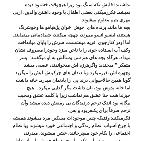
نداشتند؛ قلبش تکه سنگ بود زیرا هیچوقت خشنود دیده
نمیشد. فکررمیکنی بعضی اطفال با وجود داشتن والدین، ازبی
مهری یتیم معلوم میشوند.
بچه ها مانند پرنده های خوش خوان پرُهیاهو ها وخوشرنگ
هستند، اینسو انسو میپرند، چهچه میکنند، شمادمانی مینمایند.
اما اودر کنارجوی قریه مینشست، سرش را پایان میانداخت
وکف آب ایستاده جوی را با ناخن میزد وخودرا مصروف نشان
میداد. هرگاه بچه های هم سن وسالش به او میگفتند” پسر
متفکر ” میخندید واگرهرزه اش میخواندند، عصبی میشد
وچهره اش تغیرمیکرد وبا دندان های چرکینش لبش را میگزید
گویا همین حالاحیوانی درند یی را بادندان میدرد. خانه داشت
اما خانه بدوش بود، نان داشت مگر گدایی میکرد…هیچ
چیزنداشت حتا عشق هم نداشت زیرا با کلمه عشق ومحبت
بیگانه بود اندک ترحم دردیدگان بی رمقش دیده میشد وآن
ترحم صرفاٌ برای یکنفربود و بس.
فکرمیکنید وقتیکه چنین موجودات مسکین مرد میشوند همیشه
با چرخ آسیاب نظام زندگی و اجتماعی خورد میشوند ویا نظام
اجتماعی را بکام خود میچرخانند، خشن میشوند، میدرند،
میزنند ومی بندندویا برعکس از تجربه تلخ خویش انسان عادل