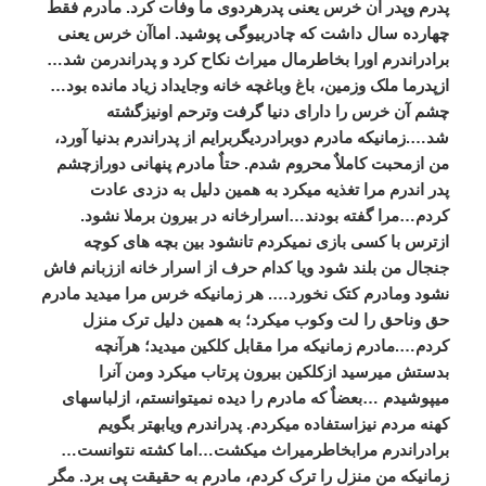
پدرم وپدر آن خرس یعنی پدرهردوی ما وفات کرد. مادرم فقط
چهارده سال داشت که چادربیوگی پوشید. اماآن خرس یعنی
برادراندرم اورا بخاطرمال میراث نکاح کرد و پدراندرمن شد…
ازپدرما ملک وزمین، باغ وباغچه خانه وجایداد زیاد مانده بود…
چشم آن خرس را دارای دنیا گرفت وترحم اونیزگشته
شد….زمانیکه مادرم دوبرادردیگربرایم از پدراندرم بدنیا آورد،
من ازمحبت کاملاٌ محروم شدم. حتاٌ مادرم پنهانی دورازچشم
پدر اندرم مرا تغذیه میکرد به همین دلیل به دزدی عادت
کردم…مرا گفته بودند…اسرارخانه در بیرون برملا نشود.
ازترس با کسی بازی نمیکردم تانشود بین بچه های کوچه
جنجال من بلند شود ویا کدام حرف از اسرار خانه اززبانم فاش
نشود ومادرم کتک نخورد…. هر زمانیکه خرس مرا میدید مادرم
حق وناحق را لت وکوب میکرد؛ به همین دلیل ترک منزل
کردم….مادرم زمانیکه مرا مقابل کلکین میدید؛ هرآنچه
بدستش میرسید ازکلکین بیرون پرتاب میکرد ومن آنرا
میپوشیدم …بعضاٌ که مادرم را دیده نمیتوانستم، ازلباسهای
کهنه مردم نیزاستفاده میکردم. پدراندرم ویابهتر بگویم
برادراندرم مرابخاطرمیراث میکشت…اما کشته نتوانست…
زمانیکه من منزل را ترک کردم، مادرم به حقیقت پی برد. مگر