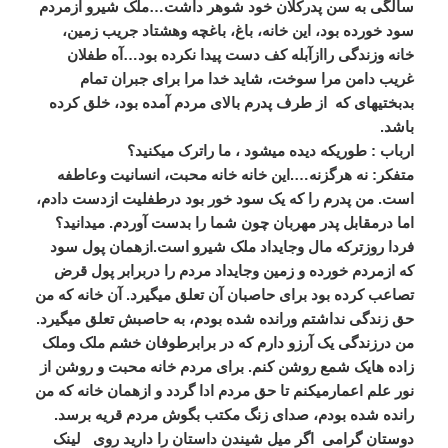
سالگی به سن پدرکلان خود شوهر داشت…ملک شیرو ازمردم
سود خورده بود، این خانه، باغ، باغچه وهشتاد جریب زمین،
خانه وزندگی راازآبله کف دست پیدا نکرده بود…آه طفلان
غریب دامن مرا سوخت، شاید خدا مرا برای جبران تمام
بدبختیهای که از طرف پدرم بالای مردم آمده بود، خلق کرده
باشد.
ارباب : طوریکه دیده میشود ، ما راترک میکنید؟
متفکر: نه هرگزنه….این خانه خانه محبت، انسانیت وعاطفه
است. من پدرم را که یک سود خور بود درطفلیت ازدست دادم،
اما درمقابل پدر مهربان چون شما را بدست آوردم. میدانید؟
فردا روزترکه مال وجایداد ملک شیرو است.ازهمان پول سود
که ازمردم خورده و زمین وجایداد مردم را دربرابر پول قرض
تصاعب کرده بود برای حاصبان آن تعلق میگیرد. آن خانه که من
حق زندگی نداشتم ورانده شده بودم، به حاصبش تعلق میگیرد.
من درزندگی یک آرزو دارم که در برابرطوفان خشم ملک وملک
زاده هایک شمع روشن کنم. برای مردم خانه محبت و روشن از
نور علم اعمارمیکنم تا حق مردم ادا گردد و ازهمان خانه که من
رانده شده بودم، صدای زنگ مکتب بگوش مردم قریه برسد.
دوستان گرامی اگر میل شیندن داستان را دارید روی لینک