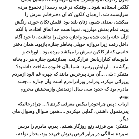
کلکین ایستاده شود… وقتیکه در قریه رسید از تجموع مردم
سرایسمه شد، ازهمان کلکین که آن دخترخانم سرش را
میکشد، صدای شیون زنان بلند بود. قلبش تکان خورد، رنگش
پرید، تمام بدنش میلرزید، نمیدانست چه اتفاق افتاده، با آنکه
ازآن خانه رانده شده بود واجازه دخول را نداشت، نا خود آگاه
داخل رقت زیرا دروازه حویلی بخاطر جنازه بازبود. همان دختر
خانمی که از کلکین سرش را میکشد مرده بود…اورفت و
مایوسانه کناراربابش قرارگرفت. بعدازتشیح جنازه هر دو بخانه
برگشتند…اربابش پرسید: شما باآن خانوده نشاخت داشتید؟.
متفکر : بلی …آن مرد پیرخرس مانند که چهره غم الود ازمردم
پزیرائی میکرد، پدراندر وبرادراندرم است وآن جنازه …جسد
مادرم بود که حدود سی سال ازدیدنش وازمحبتش محروم
بودم.
ارباب : پس چراخودرا بیکس معرفی کردی؟… چرادرحالیکه
پدرمتمول داشتی، گدایی میکردی….همین سواال وسوال های
دیگر.
متفکر: من فرزند رنج روزگار هستم. پدرم، مادرم را درسن
سیزده سالگی در برابر قرض پدرش خریده بود، بعداز تولدم،