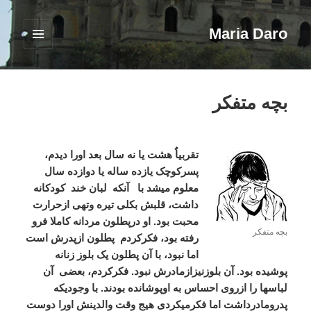
Maria Daro
فهرست
و
ابزارک‌ها
بچه متفکر
تقربیاٌ هشت یا نه سال بعد اورا دیدم،
پسرکوچک یازده ساله یا دوازده سال
معلوم میشد با آنکه لبان خند کودکانه
داشت، قلبش بکلی تیره وتهی ازحرارت
محبت بود. او درپطلون مردانه کاملا فرو
بچه متفکر
رفته بود، فکرکردم پطلون ازپدرش است
اما نبود، با آن پطلون یک بلوز زنانه
پوشیده بود. آن بلوزنیزازمادرش نبود. فکرکردم، بعضی آن
لباسها را ازروی احساس به اوپوشانده بودند. با وجودیکه
پدرومادرداشت اما فکرمیکردی هیج وقت والدینش اورا دوست