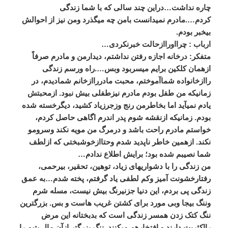
چاره نداشت…دراین چند سالی که با شما زندگی
کردم….مادرم نمیدانست بامن چه میگذرد ومن نیز از احوالش
بیخبر بودم.
ارباب : چرااوراازحالت خبرنکردی…
متفکر: درخانه اجازه رفتن نداشتم، دیدارمن و مادرم صرفاً
ازهمان کلکین برایم میسربود وبس….راه ورسم زندگی
راازخانواده شماآموختم، محبت مادرراازخانم شمادیدم، در
زمانیکه من طفل بودم مادرم نیزطفلی بیش نبود. ازمحبتش
یادم نمیآید اما بخاطرمن رنج وزجرزیاد کشید، دیگرخسته شده
بودم. زمانیکه ازنقشه شوم پدر اندرم اگاهی حاصل کردم،
خواستم مادرم راحت باشد و درمرگ من مویه نکند وسرومو
نکند. ازهمین خاطر ناپدید شدم وحتاازخوشبختی که ازلطف
شما نصیبم شده بود؛ برایش اطلاع ندادم…
من زندگی را با دشواریهای زیاد، توهین، تحقیر، بیرحمی،
رفتارخشونت آمیز وکم لطفی یاد گرفتم، پخته شدم…به عمق
زندگی پی بردم، این دنیا جزنیرنگ بیش نیست، مسله شرم
وننگ بیجا وبی مورد برای کشتن غریب هاست و بس. بزرگترین
ننگ کتک زدن همسر زندگی است که بدبختانه این مرض
رااکثریت دارند و افتخارهم میکنند. ننگ بزرگتر ازآن مال یتیم را