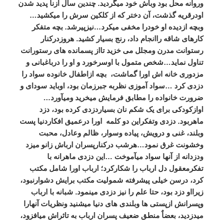
وروانه محل بود وباش خود میگردید. چندین سال ازنا پدید شدن
اودرقریه گذشت، آن دختر که از کلکین سرش را میکشید…
وبچه ازدیده او خودرا مخفی میکرد…نیزپیرشد. بچه متفکر
کارهای شاقه راانجام داد، رنج بسیار کشید. هروزدرکنار
رستوانت مدرن ومجلل می خزید تااز پسمانده های رستورانت
تناول نماید…شخص متمول با اوسرخورد و او را درباغبانی و
مزدوری خانه اش اورا گماشت، بچه ازاطفال خانوده سواد را
دزدی کرد …سواد آموزی نظربه جبرزمان بود، اوباید سودای و
ضرورت خانواده را مطابق فرمایش میخرید ومیآورد…
اوازکودکی برای یک شکم نان بسیاردزدی کرده بود، دزد
ماهربود. دزدی وتفکراین دو کلمه اورا درعمیق افکاردنیا پست
وبلند، غنی و درویش، پیاده وسوار، ظالم وعادل، محبت
وخشونت غرق نمود…هرشب درکنارپسران ارباش زانو میزد
ودزدانه از آنها سواد میآموخت …این دزدی ماهرانه با
تفکرمعقول دل ارباب را شکارکرد؛ ارباب اورا شامل مکتب
کرد، درسن خیلی پیشرفته شمولیت مکتب برایش دشوارنبود،
زیرااو دزد بود، حتا علم را نیز دزدی مینمود. شبانه با ارباب
وپسرانش ازپستی ها وبلندی های
دنیا میشنید ونظریات آنهارا
میدزدید، بعضاٌ منطق ضعیف پسران ارباب به تاثراش میافزود،