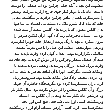
میشوند.
این بچه با آنکه خیلی چرکین بود اما صفایی را دوست
داشت، ماه یک یا دوبار کنار جوی خارج ازقریه میرفت وبدنش
را تمیزمیکرد. باهمان لباس چرکین درقریه بر میگشت، مقابل
خانه که بنام کاکا شیرو ملک یاد میشد می ایستاد … ساعتها
بدان کلکین مقبول که با پرده های گلشن سفید آراسته شده
بود می ایستاد. دخترخانم زیبا گاه گهی ازآن کلکین سرش را
بیرون میکرد… بچه با رنگ پریده ازمقابل خانه خودرا کنارمیزد
ودربغل دیوارمخفی میشد. این عمل را تا سن تقربیاٌ بیست
سالیگی تکرارکرده بود….بعدا نا گهان ازده وقریه ناپدید شد.
همه آن طفلک متفکر وچرکین را فراموش کردند… بچه های ده
وقریه بزرگ شدند، بزرگان پیرشدند، وبعضی مردند…همه با
اوبیگانه شدند، دیگرکسی اورا با آن قیافه بخاطر نداشت … اما
اوبا مردم، محیط زادگاهش بیگانه نشده بود. سیروسفر زیاد
کرد، یاران بیشمارپیدا کرده بود مگرهیچگاه خاطره آن حویلی
بزرگ و آن کلکین مفشن را فراموش نکرده بود. سال یکبار بار
ویا هرشش ماه یکبار میآمد ومقابل آن کلکین می ایستاد
وبرمیگشت کسی اورا نمی شناخت، هیچ کس اورا بچه
متفکرصدا نمی کرد، کسی آزارش نمیداد، آرام ازراه برمیگشت