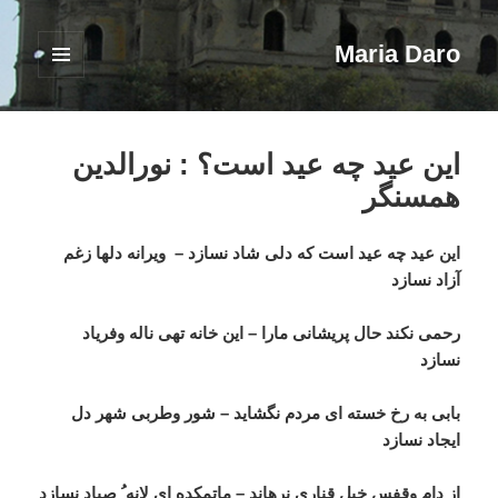
Maria Daro
فهرست
و
ابزارک‌ها
این عید چه عید است؟ : نورالدین
همسنگر
این عید چه عید است که دلی شاد نسازد –
ویرانه دلها زغم
آزاد نسازد
رحمی نکند حال پریشانی مارا – این خانه تهی ناله وفریاد
نسازد
بابی به رخ خسته ای مردم نگشاید – شور وطربی شهر دل
ایجاد نسازد
از دام وقفس خیل قناری نرهاند – ماتمکده ای لانه ُ صیاد نسازد