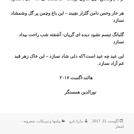
هر خار وخس دامن گلزار نچیند – این باغ وچمن پر گل وشمشاد
نسازد
گلبانگ تبسم نشود دیده ای گریان- آشفته شب راحت بیداد
نسازد
این عید چه عید است؟که دلی شاد نسازد – این خاک زهر قید
غم آزاد نسازد.
هالند-اگست ۲۰۱۷
نورالدین همسنگر
ارسال
نویسنده
دسته‌ها
آگوست 31, 2017
ماریا دارو
پیامها و تبریکات
،
شعرونه -
شده
اشعار
در