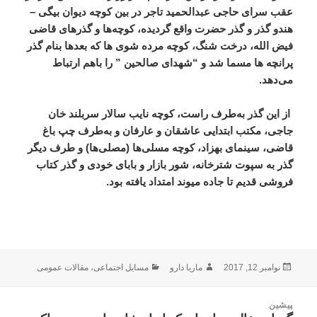
عقب سرای حاجی عبدالحمید تاجر در بین کوچه دیوان بیگی –
هندو گذر و گذر حضرت واقع گردیده، کوچه‌ها و گذرهای قاضی
فیض الله، درخت شنگ، کوچه مرده شوی ها که بعدها بنام گذر
پرانچه ها مسما شد و “شهدای صالحین ” را باهم ارتباط
می‌دهد.
از این گذر به‌طرف راست، کوچه نایب سالار سربلند خان
جاجی، مکتب ابتدایی عاشقان و عارفان و به‌طرف چپ باغ
قاضی، سینمای بهزاد، کوچه مسلی‌ها (مصلی‌ها) و طرف دیگر
گذر به سپوت شترخانه، شور بازار و بابای خودی و گذر کتاب
فروشی قدیم تا جاده میوند امتداد یافته بود.
ارسال
نویسنده
دسته‌ها
نوامبر 12, 2017
ماریا دارو
مسایل اجتماعی
،
مقالات عمومی
شده
در
اهبری
پیشین
وشته