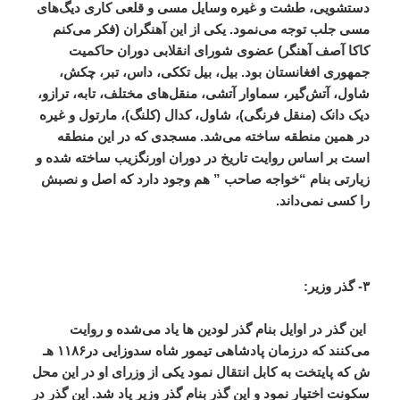
دستشویی، طشت و غیره وسایل مسی و قلعی کاری دیگ‌های
مسی جلب توجه می‌نمود. یکی از این آهنگران (فکر می‌کنم
کاکا آصف آهنگر) عضوی شورای انقلابی دوران حاکمیت
جمهوری افغانستان بود. بیل، بیل تککی، داس، تبر، چکش،
شاول، آتش‌گیر، سماوار آتشی، منقل‌های مختلف، تابه، ترازو،
دیک دانک (منقل فرنگی)، شاول، کدال (کلنگ)، مارتول و غیره
در همین منطقه ساخته می‌شد. مسجدی که در این منطقه
است بر اساس روایت تاریخ در دوران اورنگزیب ساخته شده و
زیارتی بنام “خواجه صاحب ” هم وجود دارد که اصل و نصبش
را کسی نمی‌داند.
۳- گذر وزیر:
این گذر در اوایل بنام گذر لودین ها یاد می‌شده و روایت
می‌کنند که درزمان پادشاهی تیمور شاه سدوزایی در۱۱۸۶
هـ
ش که پایتخت به کابل انتقال نمود یکی از وزرای او در این محل
سکونت اختیار نمود و این گذر بنام گذر وزیر یاد شد. این گذر در