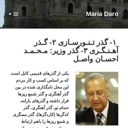
Maria Daro
فهرست
و
ابزارک‌ها
۱- گذر تـنـورسـازی ۲- گـذر
آهـنـگـری ۳- گذر وزیر: مـحـمـد
احسـان واصـل
یکی از گذرهای قدیمی کابل است
که بر اساس کسب و کار مردم
این محل نامگذاری شده در بین
گذر آهنگری و گذر شمع ریزها
قرار داشته و گذرهای بارانه،
حمام نو، گذر آهنگری، گذر
کدگرها (کاردگرها)، گذر مسگری
و شمع ریزها را باهم ارتباط