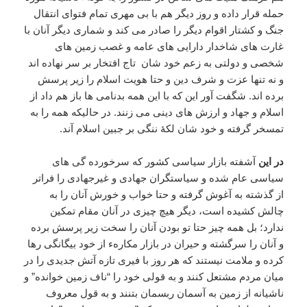
حمله قرار داده و روز دیگر هم با بی مهری تمام فتوای انتقال
جنگ و کشتار اقوام دیگر را صادر می کند
و شماری دیگر آنان با
غارت های شاخدار دارایی های عامه و غصب زمین های
شخصی و دولتی به زعم خود شان
تاج افتخار بر سر نهاده اند
و نه تنها عزت و شرف دین و حتا هویت اسلام را زیر پرسش
برده اند. شگفت آور این که با این همه بدنامی ها باز هم داد از
اسلام و جهاد و ارزش های دینی می زنند. در حالیکه همه را به
تمسخر گرفته و خود شان لکۀ ننگی بر جبین اسلام آند.
در این
آشفته بازار سیاسی کشور که سرخورده گی های
سیاسی عام شده و سیاستگران جهادی و غیرجهادی را فراتر
از گذشته به آغوش گرفته و حتا خواب و خورش آنان را به
چالش کشیده است، دیگر هیچ چیزی در آنان مقام تمکین
ندارد؛ بل همه چیز حتا تو بودن آنان را سخت زیر پرسش برده
و آنان را سرگشته و حیران در بازار مکارهء از خود بیگانگی رها
کرده و ملامت نیستند که هر روز با فیری تازه آتش جدیدی را در
میان مردم مشتعل کنند و به قولی خود را “ناف زمین خوانده
”
و
ناشیانه از زمین به آسمان ربسمان بتنند و به قول معروف