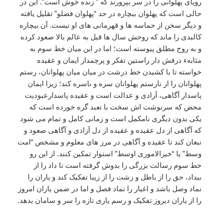
رویای پهلوانی را در سر بپرورند که ” زنده خوش است”. این در
حالی است که پهلوان ببچاره در حد “پهلوان فضلو” تقلیل یافته
و دیگر سخن از حماسه ها و قهرمانی های او نیست. آن بیچاره
کالبدی را ماند که روحش سال ها قبل به عالم بالا صعود کرده
و به روح مطلق پیوسته است؛ اما در این میان خط سوم به
مثابهء درفش دار راستین تفکر و پرچمدار ایمان و عقیده
خواسته تا با کشیدن خط درشت در میان میان پهلوانان، رستم
پهلوانان را از نارستم پهلوانان سره و ناسره کند؛ زیرا ایمان
پاسدار آگاهی، آزادی و عدالت است و عقیده پاسدارعبودیت
محض که سرنوشت اش سخت با تعبد گره خورده است که
یکی بدون دیگری نامکمل است و زمانی کامل و تمام می شود
که آگاهی از دل عقیده و عقیده از دل آزادی و آگاهی صعود و
نبعان کند تا عقیده و آگاهی در مرز های معلوم و مشخص “امت
وسط” یا
“
خیرالاموری اوسط” استوار تمکین کنند. از این رو
خط سوم رسالت بزرگی را بدوش گرفته است تا داد را از
بیداد، حق را از باطل و زشت را از زیبا تفکیک کند و یاران را
نماد وصل باشد و اغیار را نماد فصل و اما در ضمن یاران امروز
را از یاران دیروز تفکیک و رسم یاری تازه را سر و سامان بدهد
.