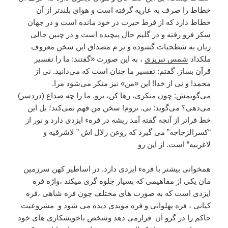
خطاط را صرف به عاریه گرفته است و هوای بلندتر از آن
خطاط دارد که از فرط حیرت در خود مانده است و در جهان
سکر فرو رفته و در گلیم حال پیچیده است و در چنین حالی
زبان به شطحیات گشوده و بر م مصداق این سخن معروف
ملکداد
شمس تبریزی
، به این صورت «گفتند: ما را تفسیر
قرآن بساز. گفتم: تفسیر ما چنان است که می‌دانید. نی از
محمد! و نی از خدا! این «من» نیز منکر می‌شود مرا
.
می‌گویمش: چون منکری، رها کن، برو. ما را چه صداع (دردسر)
می‌دهی؟ می‌گوید
:
نی. نروم! سخن من فهم نمی‌کند؛ بل این
خط فراتر از آنچه گفته آمد ریشه در فرهء ایزدی دارد و نور از
“کسرالزجاجه” می گیرد که روغن رلال اش
”
لاشرقیه و
لاغربیه” است. از این رو
همخوانی بیشتر با فرهء ایزدی دارد.
در اساطیر کهن سرزمین
مان یکی از مفاهیمی که بسیار جلوه گری میکند ،واژه فره
ایزدی است که به صورت های مختلف چون فره شاهی ،فره
کیانی ، فره پهلوانی و فره موبدی دیده می شود و مشروعیت
حاکم را در گرو آن قرارمی دهد وشخص باخویشکاری های خود