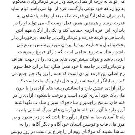
می تواند به درجه از کمال برسد ودر برابر فرمانروایان محکوم
به زوال، که خود نوعی بازگشت فره از آنها می باشد قیام نماید
یا در میان شاهزادگان قدرت طلب بعد از وفات پادشاهی به
قدرت برسد و همچنین همین فعل اوست که می تواند او را در
پایداری این فره ایزدی حمایت کند و یکی از ارکان مهم آیئن
پادشاهی و لازمه قدرت و فرمانروائی بر جامعه ، برخورداری از
بخت واقبال و حمایت ایزد یا ایزدان مورد پرستش مردم می
باشد و شاه مشروع شاهی است که دارای فروغ و موهبت
ایزدی باشد و بتواند بیشتر توده های مردمی را در جهت اهداف
و فرمانروائی بر جامعه با خود همرا سازد .
بنا بر این خط سوم
رخ اصلی این فرهء ایزدی است که همه را زیر یک چتر جمع می
کند و نمایانگر ارادهء استوار و خلل ناپذیر یک ملت است که
برای آزادی عشق دارد و انسانش ریشه های آزادی را با خون
های پاک خود آبیاری کرده است و درخت باشکوهء آزادی را در
قله های شامخ تراجمیر و شاه فولاد سبز و شاداب نگهداشته
آرزو دارد تا آن را در قله های آرمان های بزرگ انسانی پله به
پله تا آستان خدا به اهتزاز درآورد تا باشد که در زیر سدره و در
مرز های قاب و قوسین انسان خودآگاه و دیگر آگاهی را به
تماشا نشیند که مولانای روم آن را چراغ بر دست در روز روشن