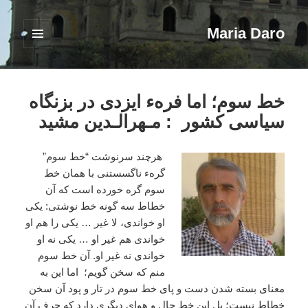
Maria Daro
فهرست
و
ابزارک‌ها
خط سوم؛ اما فرهء ایزدی در بزنگاه
سیاسی کشور : مـهرالـدین مشید
هرچند سرنوشت “خط سوم”
گرهء ناگسستنی با همان خط
سوم گره خورده است که آن
خطاط سه گونه خط نوشتی: یکی
او خواندی، لا غیر … یکی را هم او
خواندی هم غیر او … یکی نه او
خواندی نه غیر او. آن خط سوم
منم که سخن گویم؛
اما این به
معنای بسته شدن دست و پای خط سوم در تار و پود آن سخن
خطاط نیست؛ بل این خط حال و هوای دیگری دارد که حرف آن