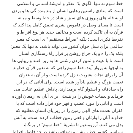
خط سوم نه تنها الگوی بک تفکر و اندیشۀ انسانی و اسلامی
است که منادی راستین رهایی انسان از بند بنده گی ها و بردن
او به قله های پیروزی های سبز و شاد در خط وسط و میانه
است تا معنای وصل در قاموس بشری تحقق کامل پیدا کند که
قرآن به آن تاکید کرده است و مخالف جدی هر نوع افراط و
تفریط فکری است؛ بلکه “صراط مستقیم ” ی است که معبر
سالمی برای نسل جوان کشور می تواند باشد، نه تنها یک معبر؛
بلکه یک را ه و یک چراغ روشن بر فراز راۀ رستگاری انسان
است تا با عیث و ثمین کردن زشتی ها به زیر افتند و زیبایی ها
به اوجها به پرواز آیند. خط سوم راهی که به تعبیر قرآن خداوند
آن را برای نجات بشریت نازل کرده است و از آن به عنوان
نعمت بزرگ و عظیم یادآور شده است. برای آنانی که در این
راه صادقانه و استوار گام برمیدارند، پاداش عظیم عنایت می
فرماید و نعمات خویش را در هستی برای آنان به ارمغان آورده
است و آنانی را مورد غضب و قهر خود قرار داده است که با
کفران نعمت های الهی زمین را در زیر پای انسان مظلوم که
خداوند آنان را وارثان واقعی زمین خطاب کرده است، به آتش
بدل می کنند. آرزومندیم تا نشریۀ
“خط سوم” در بزنگاۀ
سیاسی کشور خط روشن و شفافی باشد در حد فاصل افراط