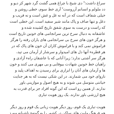
سراغ داشت:” دی شیخ با چراغ همی گشت گرد شهر کز دیو و
دد ملولم و انسانم آرروست” آری خط سوم، خطی روشن و
خیلی شفاف است که در آنه نه غل و غش است و نه فریب و
دغل و تنها صاف و پاک مانند شیر سفید است. این خطی است
که راست و درست به سوی شفق تاریخ کشیده شده و
عاشقانه به دنبال سرخ ترین سرانجامی های خونین تاریخ است
و هرگز خون های سرخ بی سرانجامی های یاران رفته را هرگز
فراموش نمی کند و با فراموش کاران آن خون های پاک که در
هر قطرهء آنها دل های امیدوار و سرشار از آرمان می تپد،
هرگز سر آشتی ندارد؛ زیرا آنانی که با عاشقان راهء آزادی و
راهیان خط خونین شهادت بیوفایی و بی مهری می کنند و خون
ها و آرمان های آنان را ابزاری برای رسیدن به اهداف پلید و
ناروای خود می شمارند. در این شکی نیست که به هر جنایت
خیانتی متوسل می شوند و به هیچ اصول و موازینی باور
ندارند. از همین رو است که این گونه افراد جز برای قدرت به
هیچ ارزشی باور ندارند. یک روز هویت تباری
هویت تباری یک قوم، روز دیگر هویت زبانی یک قوم و روز دیگر
هم فرهنگ ملیت های ساکن در کشور را به گونهء ناشیانه مورد