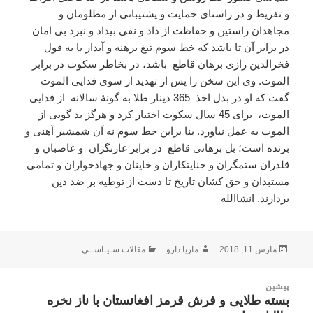
و تفریط و در راستای حمایت و پشتیبانی از مظلومان و
مجاهدان راستین و حفاظت از داد و نفی بیداد و نبرد بی امان
در برابر آن تا باشد که خط سوم تیغ برهنه و آبدار یا به قول
فخرالدین رازی برهان قاطع
باشد، در بخاطر سکوت در برابر
الموت. وی این سخن را پس از تهدید از سوی فدایی الموت
گفت که او در بدل اخذ
365 دینار طلا به گونۀ سالانه
از فدایی
الموت،
برای 45 سال سکوت اختیار کرد و هرگز بد گویی از
الموت به عمل نیاورد. بنا براین خط سوم نه آن شمشیر آهنی و
برنده است؛ بل برهانی قاطع
در برابر غارتگران
و غاصبان و
قلدران ستمگران و جنایتکاران و خاینان و جهادخواران و تمامی
مستبدان و حق کشان تاریخ تا دست از توطیه بر ضد دین
بردارند. انشاالله
ارسال
نویسنده
دسته‌ها
مارس 11, 2018
ماریا دارو
مقالات سـیـاســی
شده
در
اهبری
پیشین
وشته
بسته طلایی و فرش قرمز افغانستان با ناز نخره
نوشته