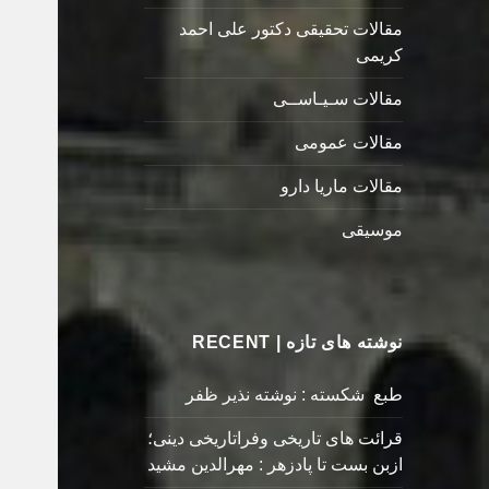
مقالات تحقیقی دکتور علی احمد
کریمی
مقالات سـیـاســی
مقالات عمومی
مقالات ماریا دارو
موسیقی
نوشته های تازه | RECENT
طبع شکسته : نوشته نذیر ظفر
قرائت های تاریخی وفراتاریخی دینی؛
ازبن بست تا پادزهر : مهرالدین مشید