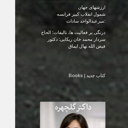
ارزشهای جهان
شمول انقلاب کبیر فرانسه
:میرعبدالواحد سادات
درنگی بر فعالیت ها، تالیفات؛ الحاج
سردار محمد خان ریکایی: دکتور
فیض الله نهال ایماق
کتاب جدید | Books