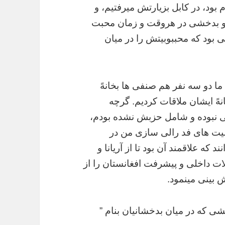
م
بود،
در
کابل
بزیارتش
میرفتیم،
و
بدخشی
در
هروقت
و
زمان
محبت
ی
بود
که
محببوبیتش
را
در
میان
ما
دو
سه
نفر
هم
صنفی
ها
بخانهً
هً
ایشان
ملاقات
کردیم
.
گرچه
نبوده
و
شامل
حزبش
نشده
بودم،
یت
های
فد
رالی
سازی
من
در
نند
که
علاقمند
آن
بود
تا
از
آریانا
و
ات
داخلی
و
پیشرفت
افغانستان
را
از
ش
بینی
مینمود
.
شی
که
در
میان
بدخشانیان
بنام
”