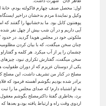
طاهر
جان
”
شهرت
داشت
.
اول
:
محصل
صنف
چهارم
فاکولته
بودم،
خانۀ
ا
وکیل
و
نمایندهً
مردم
بدخشان
دراخیر
ایستگاه
پوهنتون
کابل
بود
.
ما
بدخشانیها
را
گفتند
که
ام
آیی
داریم
و
در
آن
شب
بیش
از
چهل
نفر
شده
ملکوتی
خود
در
مجلس
هویدا
گردید
.
در
حدود
ک
چنان
سخن
میگفت،
که
با
بیان
کردن
مظلومی
چشمان
را
پر
از
آب
میکرد
.
هر
کلمه
و
گفتاراو
سخن
میگفت،
گفتارش
تکراری
نبود،
چیزهای
یکی
از
دوستان
عزیزم
که
از
دوران
طفولیت
ه
مصلح
در
کنار
من
تشریف
داشت،
این
مصلح
ک
برادر
شده
بودیم
بگوشم
آهسته
فرمود
که
فلا
به
او
اشتباه
دارم
!
که
صدای
مجلس
ما
را
ثبت
برد،
بخاطری
گفتۀ
داکترمصلح
بگوشم
معقول
اردوی
وقت
راه
و
ارتباط
یافته
بود،و
بعدها
که