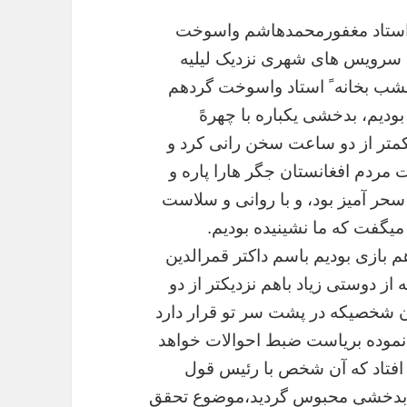
ستاد
مغفورمحمدهاشم
واسوخت
سرویس
های
شهری
نزدیک
لیلیه
شب
بخانه
استاد
واسوخت
گردهم
بودیم،
بدخشی
یکباره
با
چهرهً
متر
از
دو
ساعت
سخن
رانی
کرد
و
ت
مردم
افغانستان
جگر
هارا
پاره
و
سحر
آمیز
بود،
و
با
روانی
و
سلاست
میگفت
که
ما
نشینیده
بودیم
.
م
بازی
بودیم
باسم
داکتر
قمرالدین
ه
از
دوستی
زیاد
باهم
نزدیکتر
از
دو
ن
شخصیکه
در
پشت
سر
تو
قرار
دارد
نموده
بریاست
ضبط
احوالات
خواهد
افتاد
که
آن
شخص
با
رئیس
قول
بدخشی
محبوس
گردید،موضوع
تحقق