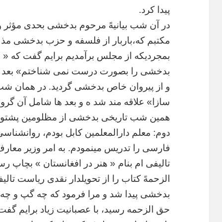
پیدا
کرد
.
در
آن
شب
بیانیهً
مرحوم
بدخشی
بحدی
مؤثر
و
مکتبم
که،باربار
از
فلسفه
و
حزب
بدخشی
مذ
بمجردیکه
از
مجلس
برآمدیم
برایم
گفت
که
«
ب
بدخشی
را
بصورت
درست
نمی
شناختم
»
بعد
و
از
پیروان
خاص
بدخشی
گردید
.
در
همان
شب
سازا
»
علاقه
مند
شد
ه
و
بعد
ها
شامل
آن
گروه
همین
شب
تاریخی
بدخشی
از
مظلومین
پشتون
دوم
:
معلم
دارالمعلمین
کابل
بودم،
روانشناسی
فارسی
را
تدریس
مینمودم
.
به
امر
وزیر
معارف
تالیفی
ام
بنام
«
هنر
در
افغانستان
»
بچاپ
رسی
الزحمهً
کتاب
را
از
تحویلدار
نقدی
ریاست
تالی
بدخشی
پیدا
شد
و
مرا
فرمود
که
چه
گپ
و
چه
حق
الزحمه
رسید،
با
عصبانیت
زیاد
برایم
گفت