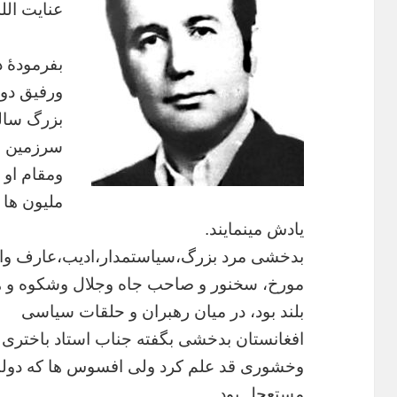
عنایت
الل
بفرمودۀ
د
ورفیق
دو
بزرگ
سال
سرزمین
و
ومقام
او
ملیون
ها
یادش
مینمایند
.
بدخشی
مرد
بزرگ،سیاستمدار،ادیب،عارف
وا
مورخ،
سخنور
و
صاحب
جاه
وجلال
وشکوه
و
ه
بلند
بود،
در
میان
رهبران
و
حلقات
سیاسی
افغانستان
بدخشی
بگفته
جناب
استاد
باختری
وخشوری
قد
علم
کرد
ولی
افسوس
ها
که
دول
مستعجل
بود
.