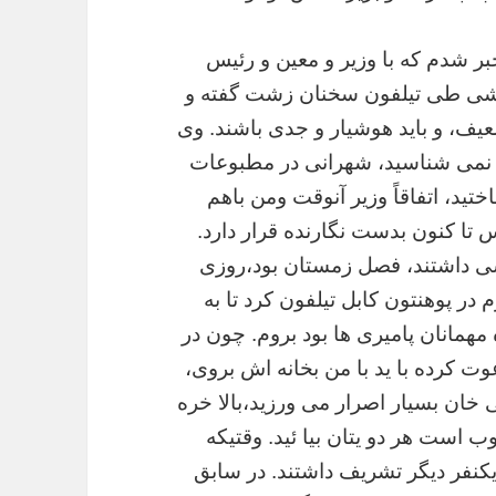
بر
شدم
که
با
وزیر
و
معین
و
رئیس
شی
طی
تیلفون
سخنان
زشت
گفته
و
یف،
و
باید
هوشیار
و
جدی
باشند
.
وی
نمی
شناسید،
شهرانی
در
مطبوعات
ختید،
اتفاقاً
وزیر
آنوقت
ومن
باهم
س
تا
کنون
بدست
نگارنده
قرار
دارد
.
ی
داشتند،
فصل
زمستان
بود،روزی
م
در
پوهنتون
کابل
تیلفون
کرد
تا
به
مهمانان
پامیری
ها
بود
بروم
.
چون
در
وت
کرده
با
ید
با
من
بخانه
اش
بروی،
ی
خان
بسیار
اصرار
می
ورزید،بالا
خره
ب
است
هر
دو
یتان
بیا
ئید
.
وقتیکه
کنفر
دیگر
تشریف
داشتند
.
در
سابق