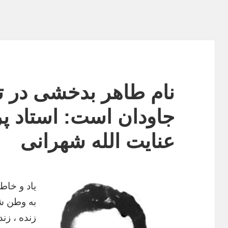
نام طاهر بدخشی در ت
جاودان است: استاد پر
عنایت الله شهرانی
یاد
و
خاط
به
وطن
ش
زنده
،
زند