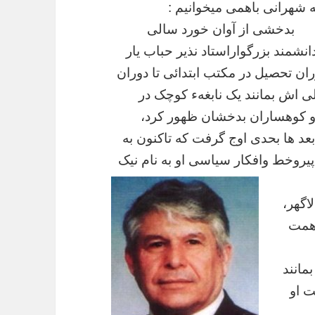
ه
شهرانی
باهمی
میخوانیم
:
بدخشی
از
آوان
خورد
سالی
انشمند
بزرگواراستاد
نذیر
حباب
یار
ران
تحصیل
در
مکتب
ابتدائی
تا
دوران
ی
اش
بمانند
یک
نابغهء
کوچک
در
کوهساران
بدخشان
ظهور
کرد،
بعد
ها
بحدی
اوج
گرفت
که
تاکنون
به
پیروخط
وافکار
سیاسی
او
به
نام
نیک
لاگهر،
مت
بمانند
ت
او