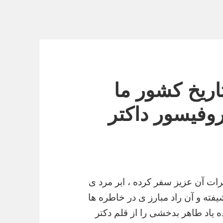
اریخ کشور ما
وفیسور داکتر
رات
آن
عزیز
سفر
کرده
،
ابر
مرد
ی
یفته
و
آن
راد
مبارز
ی
در
خاطره
ها
ه
یاد
طاهر
بدخشی
را
از
قلم
دکتر