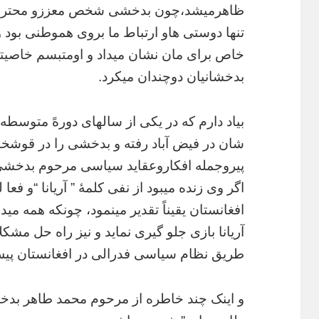
ظاهرمیشد،چون
بدخشی
شخص
معززو
محتر
تنها
دوستی
هاو
ارتباط
ما
بروی
هموطنی
بود
و
خاص
برای
مان
نشان
میداد
و
اومتبسم
خاصیت
بدخشانیان
دوچندان
میکرد
.
بیاد
دارم
که
در
یکی
از
سالهای
دورهً
متوسطه
شان
در
فیض
آباد
رفته
و
بدخشی
را
در
قوشخان
پیروجمله
افکاروعقاید
سیاسی
مرحوم
بدخشی
اگر
وی
زنده
میبود
از
نفی
کلمۀ
”
آریانا
“
و
فعا
ل
افغانستان
یقیناً
تقدیر
مینمود،
چونکه
همه
میدا
آریانا
بازی
جلو
گیری
نماید
و
نیز
راه
حل
مشکل
طریق
نظام
سیاسی
فدرالی
در
افغانستان
پی
و
اینک
چند
خاطره
از
مرحوم
محمد
طاهر
بدخ