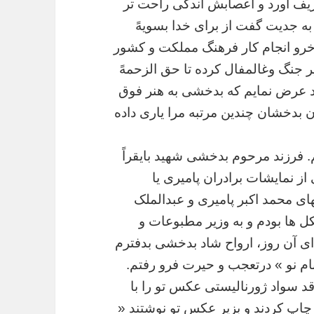
یف
آورد
و
اعصابش
اندکی
راحت
تر
به
جدیت
گفت
از
برای
خدا
بسویهً
خرو
انجام
کار
فرهنگ
مملکت
و
کشور
ر
جنگ
وغالمفال
کرده
تا
حق
الزحمهً
عرض
نمایم
که
بدخشی
به
هنر
فوق
ن
بدخشان
چندین
مرتبه
مرا
یاری
داده
.
فرزند
مرحوم
بدخشی
شهید
بایقراً
از
نمایشات
برادران
پامیری
یا
های
محمد
اکبر
پامیری
و
عبدالملک
کل
ها
بودم
و
به
وزیر
مطبوعات
و
ای
آن
روز،
ارواح
شاد
بدخشی
بدفترم
ام
نو
»
درتعجب
و
حیرت
فرو
رفتم
.
قد
سواد
ژورنالیستی
عکس
تو
را
با
چاپ
کردند
و
بزیر
عکس
تو
نوشتند
«