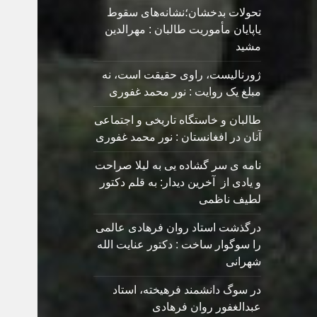
تحولات بدخشان؛نشانه‌های سقوط
یاپایان مأموریت طالبان : مهرالدین
مشید
ژورنالیست، راوی حقیقت است، نه
مبلغ یک روایت : نور محمد غفوری
طالبان و خاستگاه تاریخی و اجتماعی
آنان در افغانستان : نور محمد غفوری
نامه ی سر گشاده يی به ليلا صراحت
و یادی از آخرین دیدار: به قلم دکتور
لطیف ناظمی
درگذشت استاد روان فرهادی عالمی
را سوگوار ساخت : دکتور عنایت الله
شهرانی
در سوگ دانشمند فرهیخته، استاد
عبدالغفور روان فرهادی