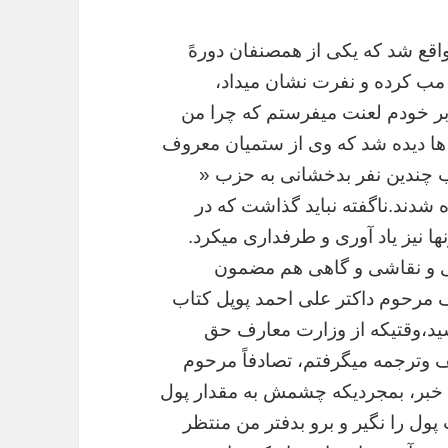
اقع
شد
که
یکی
از
همصنفان
دورهً
مب
کرده
و
نفرت
نشان
میداد،
ر
خودم
لعنت
میفرستم
که
چرا
من
ها
دیده
شد
که
وی
از
ستمیان
معروف
چندین
نفر
بدخشانی
به
حزب
«
شدند
.
ناگفته
نباید
گذاشت
که
در
ها
نیز
یاد
آوری
و
طرفداری
میکرد
.
و
نقاشی
و
گاهی
هم
مضمون
مرحوم
داکتر
علی
احمد
پوپل
کتاب
د،وقتیکه
از
وزارت
معارف
حق
ف
وترجمه
میگرفتم،
تصادفاً
مرحوم
خبر،
بمجردیکه
چشمش
به
مقدار
پول
پول
را
نگیر
و
برو
بدفتر
من
منتظر