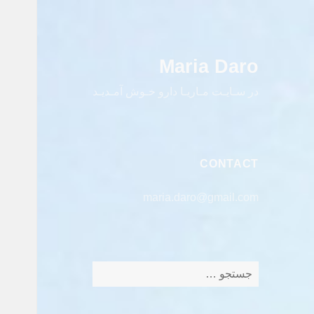
Maria Daro
در سـایـت مـاریـا دارو خـوش آمـدیـد
CONTACT
maria.daro@gmail.com
جستجو
برای: