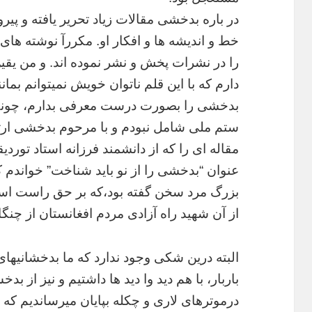
در
باره
بدخشی
مقالات
زیاد
تحریر
یافته
و
پیرو
خط
و
اندیشه
ها
و
افکار
او
.
مکررآ
نوشته
های
را
در
نشرات
پخش
و
نشر
نموده
اند
.
و
من
یقی
دارم
که
با
این
قلم
ناتوان
خویش
نمیتوانم
بمانن
بدخشی
را
بصورت
درست
معرفی
بدارم،
چون
ستم
ملی
شامل
نبودم
و
با
مرحوم
بدخشی
ار
مقاله
ای
را
که
از
دانشمند
فرزانه
استاد
توردی
عنوان
“
بدخشی
را
از
نو
باید
شناخت
”
خواندم
ک
بزرگ
مرد
سخن
گفته
بود،که
بر
حق
راست
اس
از
آن
شهید
راه
آزادی
مردم
افغانستان
از
چنگا
البته
درین
شکی
وجود
ندارد
که
ما
بدخشانیهای
باربار،
با
هم
دید
وا
دید
ها
داشتیم
و
نیز
از
بدخش
درموترهای
لاری
و
چکله
بپایان
میرساندیم
که