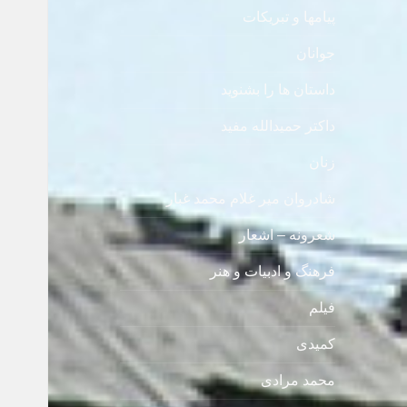
پیامها و تبریکات
جوانان
داستان ها را بشنوید
داکتر حمیدالله مفید
زنان
شادروان میر غلام محمد غبار
شعرونه – اشعار
فرهنگ و ادبیات و هنر
فیلم
کمیدی
محمد مرادی