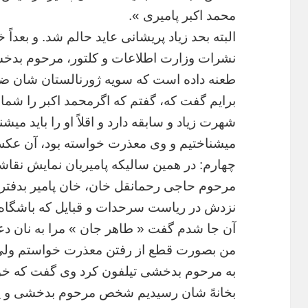
محمد
اکبر
پامیری
».
البته
بحد
زیاد
پریشانی
عاید
حالم
شد
.
و
بعداً
خ
نشرات
وزارت
اطلاعات
و
کلتور،
مرحوم
بدخ
طعنه
داده
است
که
سویه
ژورنالستان
شان
ضع
برایم
گفت
که،
گفتم
که
اگرمحمد
اکبر
را
شما
شهرت
زیاد
و
سابقه
دارد
و
اقلاً
او
را
باید
میشنا
میشناختیم
و
وی
معذرت
خواسته
بود،
آن
عک
چهارم
:
در
همین
سالیکه
پامیریان
نمایش
نقاش
مرحوم
حاجی
رحمانقل
خان،
خان
پامیر
بدفتر
نزدش
در
ریاست
سرحدات
و
قبایل
که
باشگاه
آن
جا
شدم
گفت
«
طاهر
جان
»
مرا
به
نان
دع
من
بصورت
قطع
از
رفتن
معذرت
خواستم
ول
به
مرحوم
بدخشی
تیلفون
کرد
وی
گفت
که
خو
بخانهً
شان
رسیدیم
شخص
مرحوم
بدخشی
و
ی