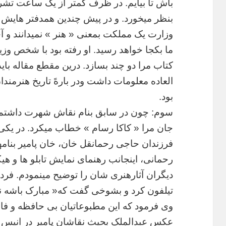
باش
تا
بیایم
.
در
ظرف
کمتر
از
یک
ساعت
تشر
بنظر
میخورد
.
و
در
پیش
چندین
همدفتر
هایش
وزارت
یک
مملکت
بمعنی
«
هنر
»
نمیدانند
و
آ
ما
بکجا
خواهد
رسید
.
او
رفته
بود
با
شخص
وزی
کتاب
مرا
دو
چند
بسازد
.
درین
مقطع
مقاله
باید
العاده
معلومات
داشت
ودر
بارهً
تاریخ
هنرمندا
بود
.
سوم
:
چون
در
سابق
بنام
نقاش
شهرت
داشتم
جان
مرا
«
کاکا
رسام
»
خطاب
میکرد
.
در
یکی
فرزندان
حاجی
رحمانقل
خان،
خان
پامیر
بنام
رحمانی،
اینجانب
رهنمای
نمایش
تابلو
ها
و
هی
دیگران
آثارهنری
شان
را
توضیح
مینمودم
.
فرد
تیلفون
کرد
و
بشوخی
گفت
که
«
مبارک
باشه
ن
وی
فرمود
که
این
مطبوعاتیان
بی
حافظه
و
فا
عکس
عبدالملک
بحیث
نقاشان
پامیر
در
انیس