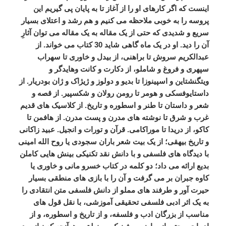
اینست
که
اگر
کارهای
او
را
از
آغاز
تا
به
پایان
پی
گیریم
این
پروسه
را
به
خوبی
ملاحظه
می
کنیم
و
هم
رشد
و
اعتلای
بسیار
سریع
و
شدیدی
که
حتی
از
یک
مقاله
به
یک
مقاله
می
توان
آثارِ
آن
را
دید
.
او
در
یک
ماه
گاهی
شاید
30
کتاب
می
خواند
.
از
عبدالکریم
سروش
تا
براهنی،
از
بیدل
و
خاوری
تا
سهراب
سپهری
و
فروغ
و
شاملو،
از
دکارت
و
کانت
وهایدگر
و
ویتگنشتاین
و
اسپینوزا
تا
بدیو
و
دولوز
و
ژیژاک
و
ژان
بودریار
.
از
داستایوفسکی
و
هومر
تا
رومن
رولان
و
شکسپیر
.
از
قصه
و
شعر
و
داستان
تا
طنر
و
اسطوره
و
تاریخ
.
از
کلاسیک
های
قدیم
غرب
و
شرق
تا
نوشته
های
مدرن
و
پست
مدرن
.
از
هافمن
تا
کاکو،
از
دریدا
تا
موراکامی
.
قرآن
و
تورات
و
انجیل
.
عبید
زاکانی
و
تاریخ
بیهقی؛
از
یک
بیت
شعر
باران
سجودی
یا
روح
الله
امینی
با
دیدگاه
های
فلسفی
و
با
دانش
نقد
تکنیکی
بینش
هایی
کاملن
بدیع
ارائه
می
داد؛
دو
کلمه
در
کتاب
خسرو
مانی
و
خاوری
یا
کاوه
جبران
بر
می
گرفت
و
آن
را
با
بازی
های
منطقی
بسیار
حیرت
آور
و
طرفند
های
مملو
از
دانش
فلسفی
متن
انتقادی
را
به
یک
اثر
ادبی
فلسفی
تحقیقی
آموزشی،
با
نقل
قول
های
مناسب
از
بزرگان
ادب
و
فلسفه،
و
از
تاریخ
و
اسطوره،
و
از