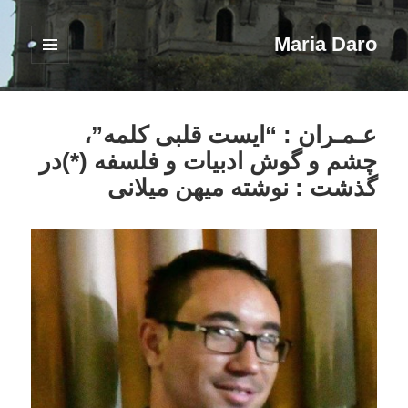
Maria Daro
فهرست
و
ابزارک‌ها
عـمـران : “ایست قلبی کلمه”،
چشم و گوش ادبیات و فلسفه (*) در
گذشت : نوشته میهن میلانی