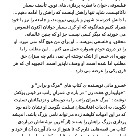
فیلسوفی
جوان
با
نظریه
پردازی
های
نوین
.
تأسف
بسیار
ناکافیست
.
شاید
تنها
راهش
اینست
که
راهش
را
ادامه
دهیم
…
با
دانش
قدرتمند
شویم
و
بازویی
نیرومند،
و
جامعه
را
نیز
با
خود
همراه
کنیم
همانگونه
که
او
کرد
.
بسیار
جوانان
اکنون
افسوس
می
خورند
که
دیگر
کسی
نیست
جز
او
که
چنین
عالمانه،
محقق،
و
فلسفی
بنویسد
…
او
برای
من
هیچ
گاه
نمی
میرد
.
او
را
در
درون
خودم
همواره
حمل
می
کنم
….
این
مطلب
را
با
چهره
ای
خیس
از
اشک
نوشته
ام
.
نمی
دانم
چه
میزان
حق
مطلب
ادا
شده
است
.
او
وصف
ناپذیر
است
.
اعجوبه
ای
که
هر
قرن
یکی
را
عرضه
می
دارد
….
خسرو
مانی
نویسنده
ی
کتاب
های
“
مرگ
و
برادر
”
و
“
خوابیداریِ
هفت
زن
”
در
باره
ی
عمرانِ
راتب
در
فیس
بوکش
نوشت
: “
مرگ
عمران
راتب
را
به
دوستان
و
نزدیکانش
تسلیت
نگویید،
به
ادبیات
افغانستان
تسلیت
بگویید
.
او
نشان
داده
بود
که
در
این
ادبیات
کلیشه
‌
زده
می
تواند
نامی
بزرگ
باشد،
اندیشه
پردازی
بزرگ
.
راهش
را
بستند
(
از
آخرین
نوشته
اش
درباره
ی
کتاب
من
قصه
هایی
دارم
که
تا
هنوز
از
به
یاد
آوردن
آن
از
خود
و