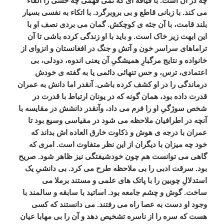
چه
در
آن
است
.
با
قیافه
ای
که
نمی
فهمی
چه
حسی
را
القاء
می
کند
.
با
زبانی
قاطع
و
بی
بروبرگرد
.
با
اتکاء
به
نفسی
بسیار
بلند
قامت،
با
آن
جثه
ی
کوچکش
.
گمان
می
بردی
نصف
او
با
این
ابهت
زیر
خاک
است
.
و
باید
با
او
زندگی
کرده
باشی
تا
آن
تراماهای
سراسر
خون
و
آتش
و
جنگ
در
افغانستان
و
انزوای
از
خانواده
و
نتایج
مرگبارِ
همیشگیِ
آن
یعنی
اندوه،
دودلی،
بی
اعتمادی،
ترس،
و
حس
تنهائی
دائمی
یا
به
گفته
ی
خودش
درماندگی
را
در
او
کشف
کرده
باشی
.
آنقدر
اما
دانش
به
عمران
قدرت
داده
بود،
همان
گونه
که
در
یونان
ارتباط
با
قدرت
در
شخص
سوژگیِ
او
را
فرم
می
داد،
وآنقدر
دانشش
در
مقایسه
با
آنچه
در
اطرافیان
ملاحظه
می
شود
در
مقیاسی
وسیع
بود
تا
عمران
با
درجه
ی
هوش
و
ذکاوت
خارق
العاده
اش
بداند
که
خود
چه
میزان
با
دیگران
از
این
نظر
متفاوت
است
.
امری
که
گاهی
می
توانست
هم
چون
خودشیفتگی
نیز
ظاهر
شود
.
صریح
بود
.
سرقت
ادبی
را
بی
ملاحظه
طرح
می
کرد
.
بی
دانشیِ
یک
استدلالِ
چوبین
را
با
پاتک
های
علمی
و
مستند
برملا
می
ساخت
.
گوش
و
چشم
جامعه
بود
.
اساتید
با
سابقه
و
سالمند
با
وجود
او
دست
به
عصا
راه
می
رفتند
.
می
دانستند
که
کسی
هست
که
سره
را
از
ناسره
تشخیص
دهد
و
آن
را
بی
مهابا
عیان