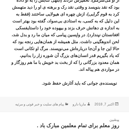
از
او
می
شرمم
)
،
تحقیرش
کردند
(
ابلهی
کتابش
را
به
او
داده
بود
که
نقد
بنویسد
و
وقتی
نقد
رک
و
برهنه
‌
ی
او
را
دید
متهمش
کرد
به
قوم
‌
گرایی
)
،
ازش
چهره
‌
ای
هیولایی
ساختند
(
فقط
به
این
دلیل
که
به
کسی،
به
استادی
بی
سواد،
گفته
بود
بهتر
است
به
اندازه
‌
ی
دهانش
حرف
بزند
و
بیهوده
خود
را
داستایفسکی
افغانستان
نپندارد
).
در
واپسین
پیامی
که
میان
ما
رد
و
بدل
شد،
لحن
اندوهگینی
داشت
.
مثل
همیشه
از
همان
هایی
رنجه
بود
که
حالا
این
‌
جا
و
آن
جا
درباره
اش
می
نویسند
.
مرگ
او
تکانی
است
که
یاد
بگیریم
قدر
انسان
های
بزرگ
آن
شوره
‌
زار
را
بدانیم،
همان
معدود
بزرگانی
را
که
از
بخت
بد
خویش
با
ما
هم
‌
روزگار
و
در
مواردی
هم
‌
پیاله
اند
.
نویسنده‌ی جوانی که باید آثارش حفظ شود.
ارسال
نویسنده
دسته‌ها
اکتبر 7, 2018
ماریا دارو
پیام های سلیت و خبر فوتی و مرثیه
شده
در
اهبری
پیشین
وشته
روز معلم برای تمام معلمین مبارک باد .
نوشته