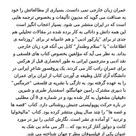
عمران
زبان
خارجی
نمی
دانست
.
بسیاری
از
مطالعاتش
را
خود
به
صداقت
می
گوید
که
مدیونِ
تألیفات
و
بخصوص
ترجمه
هایی
است
که
در
ایران
منتشر
می
شود
.
بسیار
اعجاب
انگیز
است
این
همه
دانش
و
دانائی
به
کار
برده
شده
در
مقالات
تحلیلیِ
هم
جدی
تر
برای
“
پارکور
ادبی
”
و
هم
عامیانه
تر
برای
“
روزنامه
ی
اطلاعات
”
یا
“
سلام
وطندارِ
”
کابل
بی
آنکه
فرد
زبان
خارجی
بداند
.
به
نظر
می
آید
که
مؤلفینِ
بخصوص
کتاب
های
فلسفی
و
نقد
ادبی
و
مترجمین
ایرانی
به
طور
انحصاری
قبل
از
هرکس
برای
عمرانِ
راتب
کار
می
کردند
.
یک
پروفسورِ
شاعرِ
ایرانی
در
دانشگاه
آزادِ
کابل
وظیفه
ی
آوردن
کتاب
از
ایران
برای
عمران
را
به
عهده
گرفته
بود
.
به
تازگی
با
نشریه
ی
فلسفی
“
خرمگس
”
با
دبیری
مشترک
رامین
جهانبگلو،
اسفندیار
طبری
و
شیرین
دقیقیان
مشغول
به
کار
شده
بود
و
در
شماره
ی
9
آن
مطلبی
در
باره
حرکت
پوپولیستی
جنبش
روشنائی
دارد
.
کتاب
“
قصه
ها
و
غصه
ها
”
را
چند
سال
پیش
منتشر
کرده
بود
.
کتاب
“
مالیخولیا
و
تردید
”
او
آماده
ی
نشر
است
.
نگارش
کتابی
را
نیز
در
مورد
کانت
و
دولوز
آغاز
کرده
بود
که
…
اگر
می
ماند
بی
شک
به
عنوانِ
یکی
از
فیلسوفانِ
مطرح
جهان
شناخته
می
شد
.