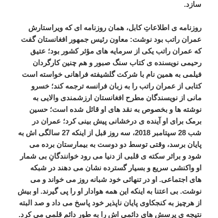
سازد
.
روزنامه
ی
اطلاعاتِ
کابل،
همان
روزنامه
ای
که
ویراستارش
عمران
راتب
بود
نوشت
:
معاون
رئیس
جمهور
افغانستان
گفت
که
عمران
راتب
یکی
از
سرمایه
های
مؤثر
کشور
بود؛
عتیق
رحیمی
نویسنده
ی
کتاب
سنگ
صبور
و
هم
چنین
کارگردان
فیلمی
به
همین
نام
با
شرکت
گلشیفته
فراهانی
خواسته
است
کتابی
از
عمران
راتب
را
به
زبان
فرانسه
ترجمه
کند؛
خسرو
مانی
از
نویسندگان
مطرح
افغانستان
ارزشمندی
والایی
به
نوشته
ها
و
بخصوص
به
نقد
های
او
قائل
شده
است؛
حسین
برمک
برای
او
آینده
ی
درخشانی
پیش
بینی
کرد؛
عمران
در
شب
28
سپتامبر
2018
،
سه
روز
قبل
از
اینکه
27
سالگی
اش
به
پایان
برسد،
وقتی
توسط
دو
دوست
به
بیمارستان
برده
می
شود
و
براثر
سکته
ی
قلبی
از
دنیا
می
رود
خوانندگانِ
بی
شمار
او
واکنشی
سریع
و
بسیار
گسترده
نشان
می
دهند
در
شبکه
های
اجتماعی
.
او
در
تنهائی
خود
شبانه
روز
می
خواند
و
می
نوشت
.
بی
اعتنا
به
اینکه
این
همه
هوادار
او
را
پی
گیرند
.
او
بیش
از
هرچیز
به
کنجکاوی
پایان
ناپذیر
خود
پاسخ
می
داد
و
صد
البته
نتیجه
ی
پرسش
های
دائمی
اش
را
به
طور
دائم
قلمی
می
کرد
.