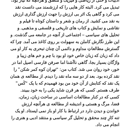
ادبیات
و
حتی
از
ریاضی
و
فیزیک
و
منطق
و
هرآنچه
که
نیاز
بود،
تبدیل
می
کرد
.
البته
کار
هایی
را
که
ارزشمند
می
دانست
نقد
می
کرد
و
گاهی
یک
اثر
بی
ارزش
را
جهت
ارزش
گذاری
ارزش
به
نقد
می
کشید
.
از
رمان
و
شعر
و
داستان
کوتاه
تا
فیلم
و
نقاشی
و
نمایش
و
کتاب
های
تاریخی
و
فلسفی
و
مذهبی
.
و
تحلیل
های
سیاسی
–
اجتماعی
از
آنچه
در
جامعه
می
گذشت
.
و
این
طرز
نگارش
کاملن
به
سهولت
بر
روی
کاغذ
می
آمد
.
چرا
که
گسترش
مطالعاتِ
مداوم
و
دائمی
آن
چنان
تبحری
به
کار
او
می
داد
که
زبان
که
زبان
خاص
خود
او
بود
با
چم
و
خم
های
زیبا
و
واژگان
بسیار
بجا،
گاهی
ناآشنا
اما
صرفن
فارسی
اصیل
اما
در
خور،
خود
روان
می
شد
.
کتاب
من
: “
تهران
کوه
کمر
شکن
”
را
نقد
کرده
بود
.
بعد
از
دو
سه
ماه
نقد
را
دیدم
.
از
مطالعه
ی
همان
یک
نقد
که
کتابش
از
آن
خود
من
بود
فهمیدم
که
با
یک
“
کَس
”
طرف
هستم
.
کسی
که
هر
قرن
شاید
یکی
را
به
خود
ببیند
.
کسی
که
در
کنار
مطالعات
اساسی
در
ساحت
زبان،
زمان،
فضا،
مرگ
و
هستی
و
اندیشه
از
مطالعه
ی
هرآنچه
ارزش
خواندن
و
دیدن
دارد
در
ارتباط
با
کار
او
باز
نمی
ایستاد
.
او
یک
تنه
کارِ
چند
محقق
و
تحلیل
گر
سیاسی
و
منتقد
ادبی
و
هنری
را
انجام
می
داد
.