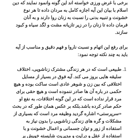
برخی
با
غرض
ورزی
خواسته
اند
این
گونه
وانمود
نمایند
که
دین
اسلام
با
بیان
این
آیه
اجازه
کامل
به
مردان
داده
تا
هر
نوع
خشونت
و
تنبیه
بدنی
را
نسبت
به
زنان
روا
دارند
و
به
آنان
فرمان
داده
تا
زنان
را
در
زیر
تازیانه
مشت
و
لگد
سیاه
و
کبود
سازند
.
برای
رفع
این
اتهام
و
نسبت
ناروا
و
فهم
دقیق
و
مناسب
از
آیه
باید
به
چند
نکته
توجه
نمود
:
طبیعی
است
که
در
هر
زندگی
مشترک
زناشویی،
اختلاف
سلیقه
هایی
بروز
می
کند
.
آیه
فوق
در
بسیار
از
مسایل
اختلافی
که
بین
زن
و
شوهر
عادی
است
ساکت
بوده
و
هیچ
حکمی
در
باره
آن
ها
صادر
ننموده
است
و
هیچ
حقی
برای
مرد
قرار
نداده
است
که
در
این
گونه
اختلافات،
به
نفع
او
حکم
صادر
کرده
باشد
.
بلکه
بر
عکس
همان
طور
که
در
بحث
«
سرپرستی
»
اشاره
گردید
وظیفه
مرد
است
که
بسیاری
از
مشکلات
و
گره
های
زندگی
زناشویی
را
بدون
نیاز
به
استفاده
از
زور
و
توان
جسمانی
و
اعمال
خشونت
و
با
استفاده
از
عقل
و
درایت
و
مدیریت
شایسته
خویش
بر