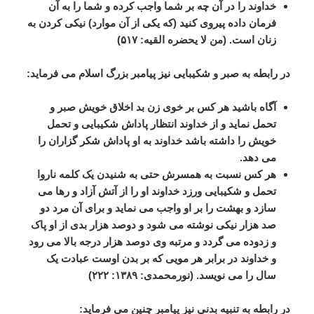
خداوند
را
در
آن
چه
بر
شما
واجب
کرده
و
شما
را
به
آن
فرمان
داده
پیروی
کنید
(
که
یکی
از
آن
موارد
)
نیکی
کردن
به
زنان
است
. (
من
لا
یحضره
القیه
:
۵۱۷
)
در
رابطه
به
صبر
و
شکیبایی
نیز
پیامبر
بزرگ
اسلام
می
فرماید
:
آگاه
باشید
هر
کس
بر
خوی
زن
بد
اخلاق
خویش
صبر
و
تحمل
نماید
و
از
خداوند
انتظار
پاداش
شکیبایی
و
تحمل
خویش
را
داشته
باشد
خداوند
به
او
پاداش
شکر
گزاران
را
می
دهد
.
هر
کس
نسبت
به
همسرش
حتی
به
شنیدن
یک
کلمه
ناروا
تحمل
و
شکیبایی
ورزد
خداوند
او
را
از
آتش
آزاد
و
رها
می
سازد
و
بهشت
را
بر
او
واجب
می
نماید
و
برای
آن
مرد
دو
صد
هزار
نیکی
نوشته
می
شود
و
دوصد
هزار
بدی
از
او
پاک
و
زدوده
می
گردد
و
مرتبه
وی
دوصد
هزار
درجه
بالا
می
رود
و
خداوند
در
برابر
هر
مویی
که
بر
بدن
اوست
عبادت
یک
سال
را
می
نویسد
. (
نورمحمدی
:
۱۳۸۹
:
۲۲۲
)
در
رابطه
به
تنبیه
بدنی
نیز
پیامبر
چنین
می
فرماید
: