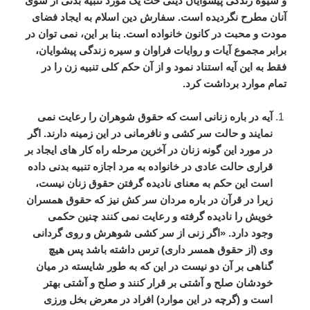
و
شیوه
زندگی
پیشوایان
دینی
حت
یک
مورد
تنبیه
بدنی
از
سوی
آنان
مطرح
نگردیده
است
.
سفارش
دین
اسلام
به
ایجاد
فضای
مودت
و
محبت
در
کانون
خانواده
است
.
بنا
بر
این،
نمی
توان
در
برابر
مجموع
آیات
و
روایات
فراوان
و
سیره
زندگی
پیشوایان،
فقط
به
این
آیه
استناد
نمود
و
از
آن
حکم
کلی
تنبیه
زن
را
در
تمام
موارد
برداشت
کرد
.
آیه
در
باره
زنانی
است
که
حقوق
شوهران
را
رعایت
نمی
نمایند
و
حالت
سر
کشی
و
نافرمانی
در
این
زمینه
دارند
.
اگر
در
مورد
این
گونه
زنان
در
آخرین
مرحله
راه
کار
های
ایجاد
بر
قراری
حالت
عادی
در
خانواده
به
مرد
اجازه
تنبیه
بدنی
داده
است
این
حکم
به
معنای
نادیده
گرفتن
حقوق
زنان
نیست،
زیرا
در
قرآن
در
باره
مردان
سر
کش
نیز
که
حقوق
همسران
خویش
را
نادیده
گرفته
و
رعایت
نمی
کنند
چنین
حکمی
وجود
دارد
. «
اگر
زنی
از
سر
کشی
شوهرش
و
روی
گردانی
وی
(
از
حقوق
همسر
داری
)
ترس
داشته
باشد
پس
هیچ
گناهی
بر
آن
دو
نیست
در
این
که
به
طور
شایسته
در
میان
خودشان
صلح
و
آشتی
بر
قرار
کنند
و
صلح
و
آشتی
بهتر
است
و
(
گرچه
در
این
موارد
)
افراد
در
معرض
بخل
ورزی