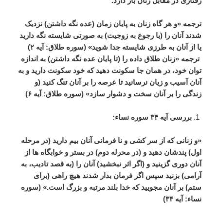
رفتاری
در
مقابل
زنان
باز
دارد
.
ترجمه
«
و
هر
گاه
زنان
به
پایان
زمان
(
عده
نگه
داشتن
)
نزدیک
شدند
آنان
را
(
با
رجوع
به
زوجیت
)
به
صورتی
شایسته
نگه
دارید
یا
از
آنان
به
طرزی
شایسته
جدا
شوید
» (
سوره
طلاق
:
آیه
۲
)
ترجمه
«
زنان
طلاق
داده
را
(
تا
پایان
عده
نگه
داشتن
)
به
اندازه
توان
خود،
در
همان
جا
سکونت
دهید
که
خود
سکونت
دارید
و
به
آنان
آسیب
و
زیان
نرسانید
تا
عرصه
را
بر
آنان
تنگ
کنید
(
و
زندگی
را
بر
آنان
سخت
و
دشوار
سازد
» (
سوره
طلاق
:
آیه
۶
)
بررسی
آیه
۳۴
سوره
نساء
:
«
و
زنانی
که
از
سر
کشی
و
نا
فرمانی
آنان
بیم
دارید
(
در
مرحله
اول
)
پندشان
دهید
و
(
در
محرله
دوم
)
در
بستر
و
خوابگاه
ها
از
آنان
دوری
گزینید
و
(
اگر
اثر
نبخشید
)
آنان
را
(
به
قصد
تادیب،
به
آرامی
)
بزنید
سپس
اگر
فرمان
بدار
شدند
هیچ
راهی
(
برای
ستم
)
بر
آنان
مجویید
که
خدا
بلند
مرتبه
و
بزرگ
است
.» (
سوره
نساء
:
آیه
۳۴
)