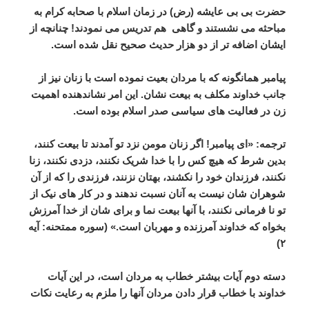
حضرت
بی
بی
عایشه
(
رض
)
در
زمان
اسلام
با
صحابه
کرام
به
مباحثه
می
نشستند
و
گاهی
هم
تدریس
می
نمودند
!
چنانچه
از
ایشان
اضافه
تر
از
دو
هزار
حدیث
صحیح
نقل
شده
است
.
پیامبر
همانگونه
که
با
مردان
بعیت
نموده
است
با
زنان
نیز
از
جانب
خداوند
مکلف
به
بیعت
نشان
.
این
امر
نشاندهنده
اهمیت
زن
در
فعالیت
های
سیاسی
صدر
اسلام
بوده
است
.
ترجمه
: «
ای
پیامبر
!
اگر
زنان
مومن
نزد
تو
آمدند
تا
بیعت
کنند،
بدین
شرط
که
هیچ
کس
را
با
خدا
شریک
نکنند،
دزدی
نکنند،
زنا
نکنند،
فرزندان
خود
را
نکشند،
بهتان
نزنند،
فرزندی
را
که
از
آن
شوهران
شان
نیست
به
آنان
نسبت
ندهند
و
در
کار
های
نیک
از
تو
نا
فرمانی
نکنند،
با
آنها
بیعت
نما
و
برای
شان
از
خدا
آمرزش
بخواه
که
خداوند
آمرزنده
و
مهربان
است
.» (
سوره
ممتحنه
:
آیه
)
۲
دسته
دوم
آیات
بیشتر
خطاب
به
مردان
است،
در
این
آیات
خداوند
با
خطاب
قرار
دادن
مردان
آنها
را
ملزم
به
رعایت
نکات