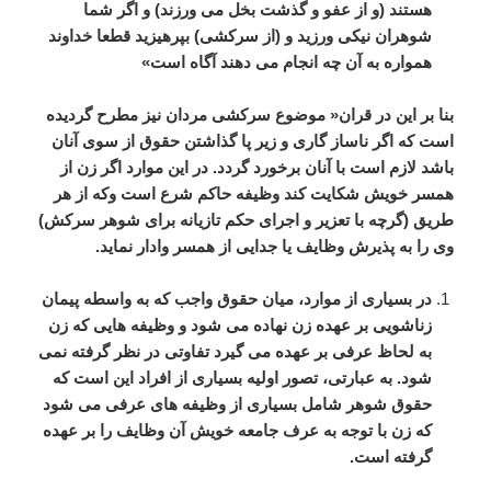
هستند
(
و
از
عفو
و
گذشت
بخل
می
ورزند
)
و
اگر
شما
شوهران
نیکی
ورزید
و
(
از
سرکشی
)
بپرهیزید
قطعا
خداوند
همواره
به
آن
چه
انجام
می
دهند
آگاه
است
»
بنا
بر
این
در
قران
«
موضوع
سرکشی
مردان
نیز
مطرح
گردیده
است
که
اگر
ناساز
گاری
و
زیر
پا
گذاشتن
حقوق
از
سوی
آنان
باشد
لازم
است
با
آنان
برخورد
گردد
.
در
این
موارد
اگر
زن
از
همسر
خویش
شکایت
کند
وظیفه
حاکم
شرع
است
وکه
از
هر
طریق
(
گرچه
با
تعزیر
و
اجرای
حکم
تازیانه
برای
شوهر
سرکش
)
وی
را
به
پذیرش
وظایف
یا
جدایی
از
همسر
وادار
نماید
.
در
بسیاری
از
موارد،
میان
حقوق
واجب
که
به
واسطه
پیمان
زناشویی
بر
عهده
زن
نهاده
می
شود
و
وظیفه
هایی
که
زن
به
لحاظ
عرفی
بر
عهده
می
گیرد
تفاوتی
در
نظر
گرفته
نمی
شود
.
به
عبارتی،
تصور
اولیه
بسیاری
از
افراد
این
است
که
حقوق
شوهر
شامل
بسیاری
از
وظیفه
های
عرفی
می
شود
که
زن
با
توجه
به
عرف
جامعه
خویش
آن
وظایف
را
بر
عهده
گرفته
است
.