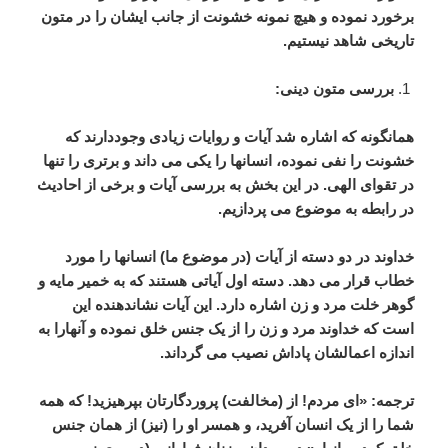
برخورد
نموده
و
هیچ
نمونه
خشونت
از
جانب
ایشان
را
در
متون
تاریخی
شاهد
نیستیم
.
بررسی
متون
دینی
:
همانگونه
که
اشاره
شد
آیات
و
روایات
زیادی
وجوددارند
که
خشونت
را
نفی
نموده،
انسانها
را
یکی
می
داند
و
برتری
را
تنها
در
تقوای
الهی
.
در
این
بخش
به
بررسی
آیات
و
برخی
از
احادیث
در
رابطه
به
موضوع
می
پردازیم
.
خداوند
در
دو
دسته
از
آیات
(
در
موضوع
ما
)
انسانها
را
مورد
خطاب
قرار
می
دهد
.
دسته
اول
آیاتی
هستند
که
به
خمیر
مایه
و
گوهر
خلت
مرد
و
زن
اشاره
دارد
.
این
آیات
نشاندهنده
این
است
که
خداوند
مرد
و
زن
را
از
یک
جنس
خلق
نموده
و
آنهارا
به
اندازه
اعمالشان
پاداش
نصیب
می
گرداند
.
ترجمه
: «
ای
مردم
!
از
(
مخالفت
)
پروردگارتان
بپرهیزید
!
که
همه
شما
را
از
یک
انسان
آفرید،
و
همسر
او
را
(
نیز
)
از
همان
جنس