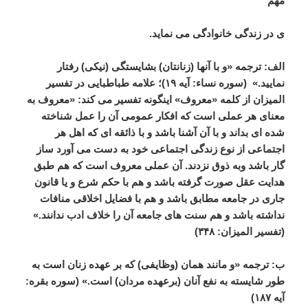
مهم
ی
در
زندگی
خانوادگی
می
نماید
.
الف
:
ترجمه
«
و
با
آنها
(
زنانتان
)
بشایستگی
(
نیکی
)
رفتار
نمایید
.» (
سوره
نساء
:
آیه
۱۹
)
؛
علامه
طباطبایی
در
تفسیر
المیزان
از
کلمه
«
معروف
»
اینگونه
تفسیر
می
کند
: «
معروف
به
معنای
هر
عملی
است
که
افکار
عمومی
آن
را
عمل
شناخته
شده
ای
بداند
و
با
آن
آشنا
باشد
و
با
ذائقه
ای
که
اهل
هر
اجتماعی
از
نوع
زندگی
اجتماعی
خود
به
دست
می
آورد
ساز
گار
باشد
وبه
ذوق
نزدند
.
آن
عملی
معروف
است
که
هم
طبق
هدایت
عقل
صورت
گرفته
باشد
و
هم
با
حکم
شرع
و
یا
قانون
جاری
در
جامعه
مطابق
باشد
و
هم
با
فضایل
اخلاقی
منافات
نداشته
باشد
و
هم
سنت
های
جامعه
آن
را
خلاف
ادب
ندانند
.»
(
تفسیر
المیزان
:
۳۴۸
)
ب
:
ترجمه
«
و
مانند
همان
(
وظایفی
)
که
بر
عهده
زنان
است
به
طور
شایسته
به
نفع
آنان
(
برعهده
مردان
)
است
.» (
سوره
بقره
:
آیه
۱۸۷
)