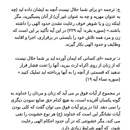
ج
:
ترجمه
«
و
برای
شما
حلال
نیست
آنچه
به
ایشان
داده
اید
(
چه
به
عنوان
مهریه
و
چه
به
عنوان
غیر
آن
)
از
آنان
پسبگیرید،
مگر
اینکه
زن
و
یا
شوهر
خوف
رعایت
نشدن
حدود
الهی
را
داشته
باشند
.» (
سوره
بقره
:
آیه
۲۲۹
)
در
این
آیه
تأکید
بر
این
است
که
زن
و
مرد
همه
تلاش
خود
را
بایستی
در
برقراری،
اجرا
و
اقامه
وظایف
و
حدود
الهی
بکار
گیرند
.
د
:
ترجمه
«
ای
کسانی
که
ایمان
آورده
اید
بر
شما
حلال
نیست
که
از
زنان
از
روی
اکراه
ارث
ببرید،
آنها
را
تحت
فشار
قرار
ندهید
که
قسمتی
از
آنچه
را
به
آنها
پرداخته
اید
تملیک
کنید
.»
(
سوره
نساء
آیه
۱۹
)
در
مجموع
از
آیات
فوق
بر
می
آید
که
زنان
و
مردان
را
خداوند
به
گونه
یکسان
آفریده
است،
به
هیچ
کدام
حق
ضایع
نمودن
دیگری
را
نمی
دهد
.
لذا
در
پرتو
آیات
فوق
می
توان
گفت
که
کلی
بودن
آیات
نشانگر
این
است
که
خداوند
(
ج
)
هر
نوع
خشونت
را
نفی
می
کند،
مگر
خشونتی
که
در
آن
حدود
احکام
الهی
رعایت
شود،
که
آنهم
شرایط
زیادی
دارد
.