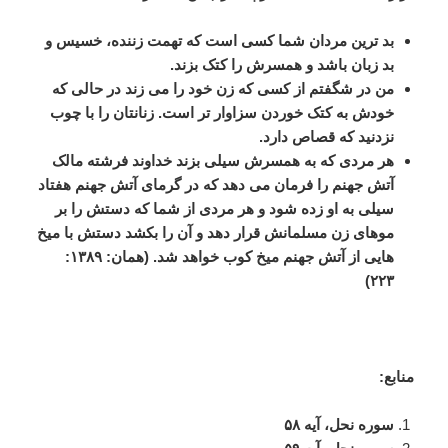
بد
ترین
مردان
شما
کسی
است
که
تهمت
زننده،
خسیس
و
بد
زبان
باشد
و
همسرش
را
کتک
بزند
.
من
در
شگفتم
از
کسی
که
زن
خود
را
می
زند
در
حالی
که
خودش
به
کتک
خوردن
سزاوار
تر
است
.
زنانتان
را
با
چوب
نزدنید
که
قصاص
دارد
.
هر
مردی
که
به
همسرش
سیلی
بزند
خداوند
فرشته
مالک
آتش
جهنم
را
فرمان
می
دهد
که
در
گرمای
آتش
جهنم
هفتاد
سیلی
به
او
زده
شود
و
هر
مردی
از
شما
که
دستش
را
بر
موهای
زن
مسلمانش
قرار
دهد
و
آن
را
بکشد
دستش
با
میخ
هایی
از
آتش
جهنم
میخ
کوب
خواهد
شد
. (
همان
:
۱۳۸۹
:
)
۲۲۳
منابع
:
سوره
نحل،
آیه
۵۸