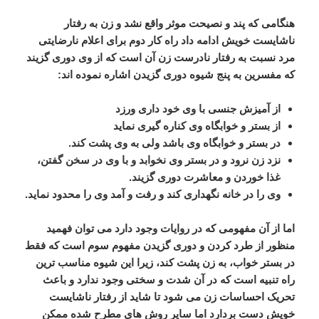
هنگامی
که
پند
و
نصیحت
موثر
واقع
نشد
و
زن
به
رفتار
ناشایست
خویش
ادامه
داد
راه
کار
دوم
برای
اعلام
نارضایتی
مرد
نسبت
به
رفتار
نادرست
زن
آن
است
که
از
وی
دوری
گزیند
که
مفسرین
به
پنج
شیوه
دوری
گزیدن
اشاره
نموده
اند
:
از
آمیزش
جنسی
با
وی
خود
داری
ورزد
از
بستر
و
خوابگاه
وی
کناره
گیری
نماید
در
بستر
و
خوابگاه
وی
باشد
ولی
به
وی
پشت
کند
.
نزد
زن
نرود
و
در
بستر
وی
نخوابد
و
با
وی
در
سخن
گفتن،
غذا
خوردن
و
معاشرت
دوری
گزیند
.
وی
را
در
خانه
نگهداری
کند
و
رفت
و
آمد
وی
را
محدود
نماید
.
اما
از
آن
مفهومی
که
در
روایات
وجود
دارد
می
توان
فهمید
منظور
از
طرد
کردن
و
دوری
گزیدن
مفهوم
سوم
است
که
فقط
در
بستر
خواب،
به
زن
پشت
کند،
زیرا
این
شیوه
مناسب
ترین
راه
تنبیه
است
که
در
آن
شدت
و
سختی
وجود
ندارد
و
باعث
تحریک
احساسات
زن
می
شود
تا
شاید
از
رفتار
ناشایست
خویش
دست
بردارد
اما
سایر
روش
های
مطرح
شده
ممکن