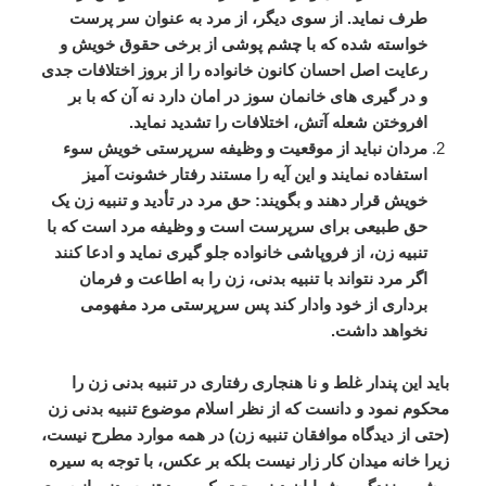
طرف
نماید
.
از
سوی
دیگر،
از
مرد
به
عنوان
سر
پرست
خواسته
شده
که
با
چشم
پوشی
از
برخی
حقوق
خویش
و
رعایت
اصل
احسان
کانون
خانواده
را
از
بروز
اختلافات
جدی
و
در
گیری
های
خانمان
سوز
در
امان
دارد
نه
آن
که
با
بر
افروختن
شعله
آتش،
اختلافات
را
تشدید
نماید
.
مردان
نباید
از
موقعیت
و
وظیفه
سرپرستی
خویش
سوء
استفاده
نمایند
و
این
آیه
را
مستند
رفتار
خشونت
آمیز
خویش
قرار
دهند
و
بگویند
:
حق
مرد
در
تأدید
و
تنبیه
زن
یک
حق
طبیعی
برای
سرپرست
است
و
وظیفه
مرد
است
که
با
تنبیه
زن،
از
فروپاشی
خانواده
جلو
گیری
نماید
و
ادعا
کنند
اگر
مرد
نتواند
با
تنبیه
بدنی،
زن
را
به
اطاعت
و
فرمان
برداری
از
خود
وادار
کند
پس
سرپرستی
مرد
مفهومی
نخواهد
داشت
.
باید
این
پندار
غلط
و
نا
هنجاری
رفتاری
در
تنبیه
بدنی
زن
را
محکوم
نمود
و
دانست
که
از
نظر
اسلام
موضوع
تنبیه
بدنی
زن
(
حتی
از
دیدگاه
موافقان
تنبیه
زن
)
در
همه
موارد
مطرح
نیست،
زیرا
خانه
میدان
کار
زار
نیست
بلکه
بر
عکس،
با
توجه
به
سیره