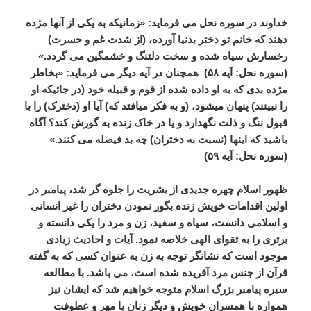
خداوند
در
سوره
نحل
می
فرماید
: «
زمانیکه
به
یکی
از
آنها
مژده
دهند
که
خانم
تو
دختر
بدنیا
آورده،
(
از
شدت
غم
و
حسرت
)
رخسارش
سیاه
شده
و
سخت
دلتنگ
و
خشمگین
می
گردد
.»
(
سوره
نحل
:
آیه
۵۸
)
همچنان
در
آیه
دیگر
می
فرماید
: «
بخاطر
مژده
بدی
که
به
او
داده
شده
از
قوم
و
قبیله
خود
(
در
جائیکه
او
را
نبینند
)
پنهان
میشود،
(
و
به
فکر
میافتد
که
)
آیا
او
(
دخترک
)
را
با
قبول
ننگ
و
ذلت
نگهدارد
و
یا
در
خاک
زنده
به
گورش
کند؟
آگاه
باشید
که
اینها
(
نسبت
به
دختران
)
چه
بد
فیصله
می
کنند
.»
(
سوره
نحل
:
آیه
۵۹
)
ظهور
اسلام
چهره
جدیدی
از
بشریت
را
جلوه
گر
شد،
پیامبر
در
اولین
اقدامات
خویش
زنده
بگور
نمودن
دختران
را
غیر
انسانی
و
اسلامی
دانست،
سیاه
و
سفید،
زن
و
مرد
را
یکی
دانسته
و
برتری
را
به
تقوای
الهی
خلاصه
نمود
.
آیات
و
احادیث
زیادی
موجود
است
که
نشانگر
توجه
به
زن
به
عنوان
کسی
که
به
گفته
قرآن
از
جنس
مرد
آفریده
شده
است،
می
باشد
.
با
مطالعه
سیره
پیامبر
بزرگ
اسلام
متوجه
خواهیم
شد
که
ایشان
نیز
همواره
با
همسران
خویش
و
دیگر
زنان
با
مهر
و
عطوفت