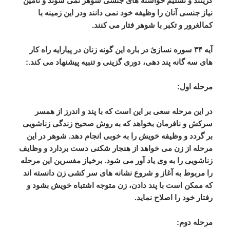
گزینند
و
تسلیم
خواسته
های
جنسی
شوهر
نمی
شوند
و
تامین
نیاز
جنسی
آنان
را
وظیفه
خود
نمی
دانند
ودر
این
زمینه
با
کمالغرور
و
تکبر
با
شوهر
فتار
می
کنند
.
آیه
۳۴
سوره
نسازئ
در
باره
این
گونه
زنان
در
پیارایه
راه
کار
های
سه
گانه
پند
دهی،
دوری
گزینی
و
تنبیه
پیشنهاد
می
کند
.:
مرحله
اول
:
در
این
مرحله
سعی
بر
این
است
که
با
پند
و
اندرز
از
همسر
سرکش
و
نافرمان
بخواهد
که
به
روش
صحیح
زندگی
زناشویی
بر
گردد
و
وظیفه
خویش
را
به
خوبی
انجام
دهد
.
شوهر
در
این
مرحله
از
زن
می
خواهد
از
هنجار
شکنی
دست
بردارد
و
وظایف
زناشویی
را
به
وی
یاد
آور
می
شود
.
برخیاز
مفسرین
این
مرحله
را
مربوط
به
آغاز
و
شروع
نشانه
های
سر
کشی
زن
دانسته
اند
که
ممکن
است
با
پند
دادن،
زن
متوجه
اشتباه
خویش
بشود
و
رفتار
خود
را
اصلاح
نماید
.
مرحله
دوم
: