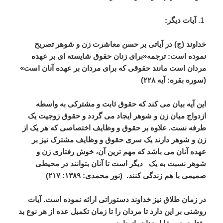
آیات
دیگر
:
خداوند
(
ج
)
در
آیاتی
بر
حسن
معاشرت
زن
و
شوهر
تصریح
نموده
است
:
ترجمه
«
برای
زنان
حقوق
شایسته
ای
بر
عهده
مردان
است
مانند
حقوقی
که
برای
مردان
بر
عهده
آنان
است
»
(
سوره
بقره
:
آیه
۲۲۸
)
این
آیه
بیان
می
کند
که
حقوق
ثابت
و
مشترکی
به
واسطه
ازدواج
میان
زن
و
شوهر
ایجاد
می
گردد
و
حقوق
زوجیت
یک
طرفه
نست
.
علاوه
بر
حقوق
و
وظایف
اختصاصی
که
هر
یک
از
زن
و
شوهر
دارند
یک
سری
حقوق
و
وظایف
مشترک
نیز
بر
عهده
آنان
می
باشد
که
مهم
ترین
آن،
خوش
رفتاری
زن
و
شوهر
نسبت
به
یک
دیگر
است
تا
آنان
بتوانند
در
محیطی
صمیمی
با
هم
زندگی
کنند
. (
نور
محمدی
:
۱۳۸۹
:
۲۱۷
)
در
زمان
طلاق
نیز
خداوند
دستوراتی
ارائه
نموده
است
.
آیات
روشنی
بر
این
دارد
تا
مردان
را
تا
زمان
تکمیل
عده
از
هر
نوع
بد