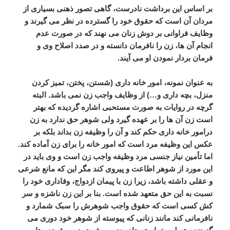
بر
اساس
این
برداشت
نادرست،
گاهی
تصور
ذهنی
بسیاری
از
مردان
آن
است
که
حقوق
خود
را
گسترده
در
نظر
می
گیرند
و
وظایف
فراوانی
بر
دوش
زنان
می
نهند
که
در
صورت
عدم
انجام
آن
ها،
زن
را
نافرمان
دانسته
و
در
صدد
اصلاح
وی
و
فرمان
بردار
نمودن
او
می
آیند
.
به
عنوان
نمونه،
امور
خانه
داری
(
شستن،
پختن،
تمیز
کردن
منزل،
بچه
داری
و
…)
از
وظایف
واجب
زن
نمی
باشد
.
البته
گرچه
در
روایات
به
صورت
مستحبی
اشاره
گردیده
که
بهتر
است
زن
آن
ها
را
بر
عهده
گیرد
ولی
شوهر
حق
ندارد
به
زن
درامور
خانه
داری
حکم
کند
و
آن
را
وظیفه
زن
بداند
بلکه
بر
عکس
این
وظیفه
مرد
است
که
امور
خانه
را
برای
زن
آماده
کند
.
اما
تأمین
نیاز
جنسی
مرد
وظیفه
واجب
زن
است
و
وی
باید
در
این
مورد
از
شوهر
اطاعت
و
پیروی
کند
مگر
این
که
مانع
شرعی
و
عقلی
داشته
باشد،
زیرا
زن
با
پیمان
ازدواج،
وفاداری
خود
را
نسبت
به
این
حق
متعهد
شده
است
.
بنا
بر
این
زن
ناشزه
و
سر
کش
کسی
است
که
حقوق
واجب
شوهرش
را
سبک
شمارد
و
نافرمانی
کند
مانند
زنانی
که
پیوسته
از
شوهر
خود
دوری
می