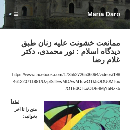
Maria Daro
فهرست
و
ابزارک‌ها
ممانعت خشونت علیه زنان طبق
دیدگاه اسلام : نور محمدی، دکتر
غلام رضا
https://www.facebook.com/173552726536064/videos/198
461220711881/UzpfSTEwMDAwMTcwOTk5ODU0MTox
OTE3OTcxODE4MjY5Nzk5/
لطفاٌ
متن را تا آخر
بخوانید: