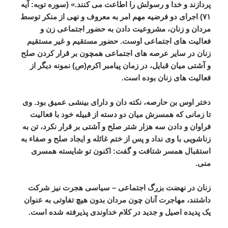
پردازند
و
خدا
و
رسولش
را
اطاعت
می
کنند
.» (
سوره
توبه
:
آیه
۷۱
)
اجرای
دو
فرضیه
مهم
امر
به
معروف
و
نهی
از
منکر
توسط
مردان
و
زنان،
مشروعیت
دادن
به
حضور
اجتماعی
زن
و
فعالیت
های
اجتماعی
اوست
.
حضور
مستقیم
و
غیر
مستقیم
زنان
در
سایر
عرصه
های
اجتماعی
همچون
بر
قرار
کردن
صلح
و
آشتی
میان
قبایل،
در
زمان
پیامبر
اکرم
(
ص
)
نمونه
دیگر
از
فعالیت
های
زنان
بوده
است
.
دختر
اوس
بن
حارصه،
نکته
دان
و
دارای
بینشی
عمیق
بود
.
وی
تا
زمانی
که
همسرش
میان
دو
دسته
از
قبیله
خود
با
فعالیت
فراوان
و
دادن
سه
هزار
شتر
صلح
و
آشتی
بر
قرار
نکرد،
تن
به
زناشویی
با
وی
نداد
و
پس
از
ختم
غائله
و
ایجاد
صلح
و
صفاء
به
استقبال
همسر
شتافت
و
گفت
:
اکنون
تو
شایسته
همسری
منی
.
زنان
در
نهضت
بزرگ
اجتماعی
–
سیاسی
هجرت
نیز
شرکت
داشتند،
مهاجرت
آنان
چون
مردان
بدون
هیچ
تفاوتی
به
عنوان
یک
پدیده
اصیل
و
جدید
در
کلام
خداوندی
پذیرفته
شده
است
.