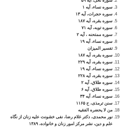
سوره
نحل،
آیه
۵۹
سوره
نساء،
آیه
۱
سوره
حجرات،
آیه
۱۳
سوره
بقره،
آیه
۱۸۷
سوره
توبه،
آیه
۷۱
سوره
ممتحنه
،
آیه
۲
سوره
نساء،
آیه
۱۹
تفسیر
المیزان
سوره
بقره،
آیه
۱۸۷
سوره
بقره،
آیه
۲۲۹
سوره
نساء،
آیه
۱۹
سوره
بقره،
آیه
۲۲۸
سوره
طلاق،
آیه
۲
سوره
طلاق،
آیه
۶
سوره
نساء،
آیه
۳۴
سنن
ترمذی،
ح
۱۱۶۵
من
لا
یحضره
الفقیه
نور
محمدی،
دکتر
غلام
رضا،
نفی
خشونت
علیه
زنان
از
نگاه
علم
و
دین،
نشر
مرکز
امور
زنان
و
خانواده،
۱۳۸۹