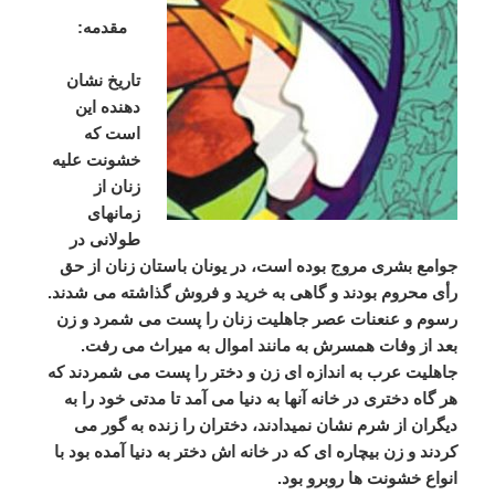
مقدمه
:
تاریخ
نشان
دهنده
این
است
که
خشونت
علیه
زنان
از
زمانهای
طولانی
در
جوامع
بشری
مروج
بوده
است،
در
یونان
باستان
زنان
از
حق
رأی
محروم
بودند
و
گاهی
به
خرید
و
فروش
گذاشته
می
شدند
.
رسوم
و
عنعنات
عصر
جاهلیت
زنان
را
پست
می
شمرد
و
زن
بعد
از
وفات
همسرش
به
مانند
اموال
به
میراث
می
رفت
.
جاهلیت
عرب
به
اندازه
ای
زن
و
دختر
را
پست
می
شمردند
که
هر
گاه
دختری
در
خانه
آنها
به
دنیا
می
آمد
تا
مدتی
خود
را
به
دیگران
از
شرم
نشان
نمیدادند،
دختران
را
زنده
به
گور
می
کردند
و
زن
بیچاره
ای
که
در
خانه
اش
دختر
به
دنیا
آمده
بود
با
انواع
خشونت
ها
روبرو
بود
.