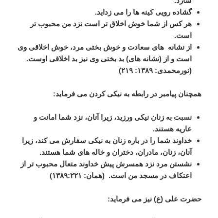
سازد
.
گشاده
رویی
کینه
ها
را
می
زداید
.
هر
کس
از
شما
خوش
اخلاق
تر
است
نزد
من
محبوب
تر
است
.
از
نشانه
های
سعادت
و
خوش
بختی
مرد،
خوش
اخلاقی
وی
است
و
از
(
نشانه
های
)
بد
بختی
وی
نیز
بد
اخلاقی
اوست
.
(
نورمحمدی
:
۱۳۸۹
:
۲۱۹
)
همچنان
پیامبر
در
رابطه
به
نیکی
کردن
می
فرماید
:
نسبت
به
زنان
نیکی
ورزید،
زیرا
آنان،
نزد
شما
امانت
و
عاریه
هستند
.
خداوند
شما
را
در
باره
زنان
به
نیکی
سفارش
می
کند،
زیرا
آنان،
زنان،
مادران،
دختران
و
خاله
های
شما
هستند
.
نشستن
مرد
نزد
همسرش
پیش
خداوند
متعال
محبوب
تر
از
اعتکاف
در
مسجد
من
است
. (
همان
:
۲۲۱
:
۱۳۸۹
)
حضرت
علی
(
ع
)
نیز
می
فرماید
: