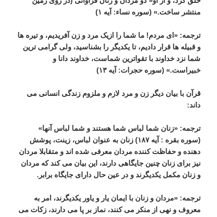
خلق
کرد،
و
از
او
«
دو
مردان
و
زنان
فراوانی
(
در
روی
زمین
منتشر
ساخت
.» (
سوره
نساء
:
آیه
۱
)
ترجمه
: «
ای
مردم
!
ما
شما
را
ازیک
مرد
و
زن
آفریدیم،
و
تیره
ها
و
قبیله
ها
قرار
دادیم،
تا
یکدیگر
را
بشناسید،
ولی
گرامی
ترین
شما
نزد
خداوند
با
تقواترین
شماست،
خداوند
دانا
و
خبیراست
.» (
سوره
حجرات
:
آیه
۱۳
)
قرآن
با
بیان
دیگر
زن
و
مرد
لازم
و
ملزوم
زندگی
انسانی
می
داند
:
ترجمه
: «
زنان
شما
لباس
شما
هستند
و
شما
لباس
آنها
»
(
سوره
بقره
:
آیه
۱۸۷
)
زنان
به
عنوان
لباس،
زینت،
پوشش
دهنده
و
حفاظت
کننده
مردان
معرفی
شده
اند
و
متقابلا
مردان
نیز
برای
زنان
چنین
جایگاهی
دارند،
این
بیان
می
کند
که
مردان
و
زنان
مکمل
یکدیگرند
و
در
عین
حال
دارای
جایگاه
برابر
.
ترجمه
: «
مردان
و
زنان
با
ایمان
یار
و
یاور
یکدیگرند،
امر
به
معروف
و
نهی
از
منکر
می
کنند،
نماز
بر
پا
می
دارند،
زکات
می