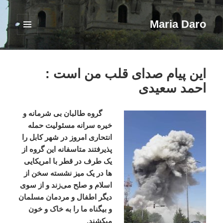
Maria Daro
فهرست
و
ابزارک‌ها
این پیام صدای قلب من است :
احمد سعیدی
گروه
طالبان
بی
شرمانه
و
خیره
سرانه
مسئولیت
حمله
انتحاری
امروز
در
شهر
کابل
را
پذیرفتند
متاسفانه
این
گروه
از
یک
طرف
در
قطر
با
امریکایی
ها
در
یک
میز
نشسته
سخن
از
اسلام
و
صلح
می
زند
و
از
سوی
دیگر
اطفال
و
مردمان
مسلمان
و
بیگناه
ما
را
به
خاک
و
خون
میکشند
.