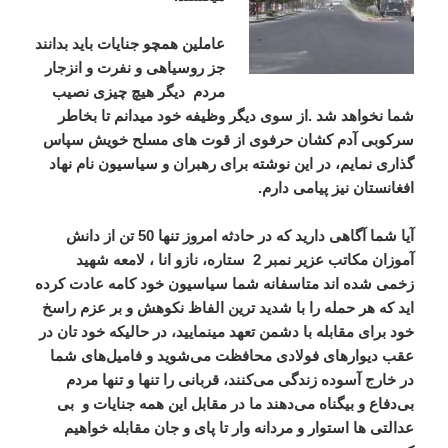
عاملین
همچو
جنایات
باید
بدانند
جز
روسیاهی
و
نفرت
و
انزجار
مردم
دیگر
هیچ
چیزی
نصیب
شما
نخواهد
شد
.
از
سوی
دیگر
وظیفه
خود
میدانم
تا
بخاطر
سرکوبی
آدم
کشان
حرفوی
از
قوت
های
مسلح
خویش
سپاس
گذاری
نمایم،
در
این
نوشته
برای
رهبران
و
سیاسیون
نام
نهاد
افغانستان
نیز
پیامی
دارم
.
آیا
شما
آگاهی
دارید
که
در
حادثه
امروز
تنها
50
تن
از
دانش
آموزان
مکاتب
عزیر
نمبر
2
ستاره،
نازو
انا
،
لامعه
شهید
زخمی
شده
اند
متاسفانه
شما
سیاسیون
خود
کامه
عادت
کرده
اید
که
هر
حمله
را
با
شدید
ترین
الفاظ
نکوهش
و
بر
عزم
راسخ
خود
برای
مقابله
با
دشمن
تعهد
مینمایید،
در
حالیکه
خود
تان
در
عقب
دیوار
های
فولادی
محافظت
می
شوید
و
فامیل
های
شما
در
خارج
آسوده
زندگی
می
کنند،
قربانی
را
تنها
و
تنها
مردم
بی
دفاع
و
بیگناه
می
دهند
ما
در
مقابل
این
همه
جنایات
و
بی
عدالتی
ها
استوار
و
مردانه
وار
تا
پای
و
جان
مقابله
خواهیم