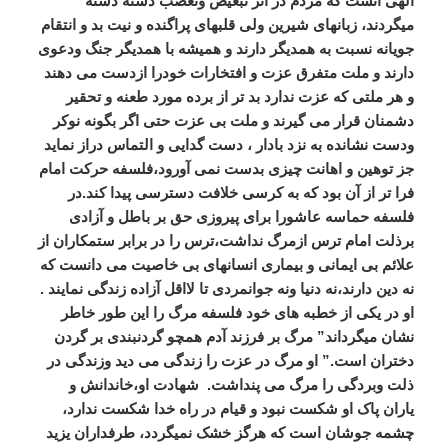
الهی آنست که مردم در اثر تبعیض وتعصب دسته دسته
میگردند، زبانهای شیرین ولی قلبهای پراگنده و نیت بد و انتقام
جویانه نسبت به همدیگر دارند و همیشه با همدیگر جنگ ودعوی
دارند و ملت متفرق عزت و افتخارات خودرا ازدست می دهند
و هر ملتی که عزت ندارد بد تر از برده مورد طعنه و تحقیر
دشمنان قرار می گیرند و ملت بی عزت حتی اگر بگونه نوکر
ودست نشانده به نزد بادار ، دست گدایی و التماس دراز نماید
جز توهین و اهانت چیزی بدست نمی آورود،فلسفه حرکت امام
فرا تر از آن بود که به کرسی خلافت دسترسی پیدا کند.در
فلسفه حماسه عاشورا برای پیروزی حق بر باطل و آزادی
برذلت امام ترس ازمرگ نداشت،ترس را در برابر ستمکاران از
علائم بی ایمانی و بیماری انسانهای بی خاصیت می دانست که
نه دین دارند،نه دنیا ونه جوانمردی تا لااقل آزاده زندگی نمایند .
او در یکی از خطبه های خود فلسفه مرگ را این طور خاطر
نشان میگرداند” مرگ بر فرزند آدم همچو گردنبندی بر گردن
دختران است.” او مرگ در عزت را زندگی می دید وزندگی در
ذلت وبردگی را مرگ می پنداشت. شهادت او،خاندانش و
یاران پاک او شکست نبود و قیام در راه خدا شکست ندارد،
چشمه جوشان است که هرگز خشک نمیگردد، طرفداران یزید