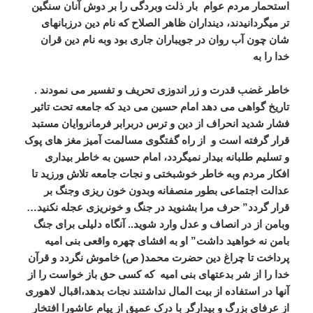
استحمار مردم عوام بار ذلت وبردگی را بر دوش آنان سنگین
تر میگردانیدند، دینداران ظاهر الصلاح که نام دین درزبانهای
شان چون آب روان در جویباران جاری بود وبه نام دین قران
خدا را به
خاطر غضب قدرت و زر اندوزی تحریف و تفسیر می نمودند .
تاریخ گواهی می دهد امام حسین می دید که جامعه تحت تاثیر
فشار شدید انحراف از دین و ترس دربرابر فرمانروایان مستبد
قرار گرفته است و از راه گفتگوی مسالمت آمیز مغز های پوک
و تسلیم طلبانه بیدار نمیگردد، امام حسین به خاطر بیداری
افکار مردم وبه خاطر خوشبختی و نجات جامعه تلاش ورزید تا
عدالت اجتماعی بطور منصفانه وبدون خون ریزی وجنگ بر
قرار گردد” حرف مرا بشنوید در جنگ و خونریزی عجله نکنید…
وبامن از در انصاف و عدل وارد شوید.. آنگاه دلیلی برای جنگ
بامن نه خواهید داشت” او به افشای چهره واقعی بنی امیه
پرداخت تا چراغ دین حضرت محمد( ص) خاموش نگردد و قرآن
خدا را از شر بدعتهای بنی امیه که کسی حق باز خواست را از
آنها در استفاده از بیت المال نداشتند نجات بدهد،اقبال لاهوری
از عرفای بزرگ و بیدارگر با درک عمیق از پیام عاشورا افتخار