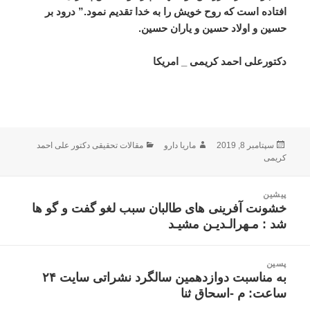
افتاده است که روح خویش را به خدا تقدیم نمود.” درود بر
حسین و اولاد حسین و یاران حسین.
دکتورعلی احمد کریمی _ امریکا
ارسال
نویسنده
دسته‌ها
سپتامبر 8, 2019
ماریا دارو
مقالات تحقیقی دکتور علی احمد
شده
کریمی
در
اهبری
پیشین
وشته
خشونت آفرینی های طالبان سبب لغو گفت و گو ها
نوشته
شد : مـهرالـدیـن مشیـد
قبلی:
پسین
به مناسبت دوازدهمین سالگرد نشراتی سایت ۲۴
نوشته
ساعت: م -اسحاق ثنا
بعدی: