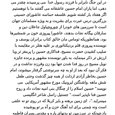
در این جنگ نابرابر با فرزند رسول خدا می پرسیدند چقدر می
دهی، اما یاران امام حسین عاشقانه می گفتند ما با توهستیم
اگر هفتاد بار کشته شویم ،فلسفه حماسه عاشورای حسینی
بزرگترین درس عبرت برای بشریت و به ویژه مسلمانان جهان
است تا سرزمین های خودرا از چوروچپاول جاعلان دین و
سارقان بیگانه نجات بدهند، عاشورا پیروزی خون بر شمشیرها
بود، همانطوریکه توماس مان خالق کتاب برادران یوسف و
نویسنده پیروزی قلم بردیکتاتوری بر علیه هتلر در مقایسه با
صلیب کشیدن حضرت مسیح، فداکاری حسین را پرمغز تر وبا
ارزش تر ذکر مینماید، به باور نویسنده مشهور و برنده جایزه
نوبل مسیح در روز فدا شدن تنها بود زن وفرزند نداشت و در
فکر آن نبود که بعد از او به چه سرنوشتی گرفتار میشوند، امام
حسین بخاطر آزادی ازذلت از همه چیز گذشت وحتی طفل
شش ماهه .واشنگتن ایرونیک مورخ مشهور آمریکایی می
نویسد” حسین اسلام را از چنگال بنی امیه نجات داد و روح
حسین فنا ناپذیر است.” جستیل راسل شاعر انگلیسی
میسراید.”، ای زمین برهنه و بایر کربلا که در روی تو نه علفی
است ونه چمنی برای ابد آهنگ حزن و آه بر تو پوشیده
باد.چونکه در سرزمین تو بدنهای پاره و مقدس پسران فاطمه