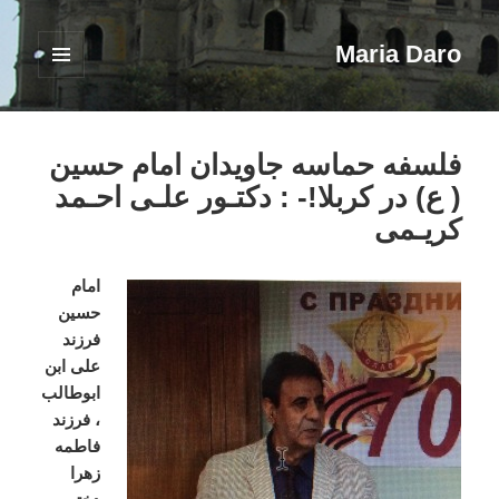
Maria Daro
فهرست
و
ابزارک‌ها
فلسفه حماسه جاویدان امام حسین
( ع) در کربلا!- : دکتـور علـی احـمد
کریـمی
امام
حسین
فرزند
علی ابن
ابوطالب
، فرزند
فاطمه
زهرا