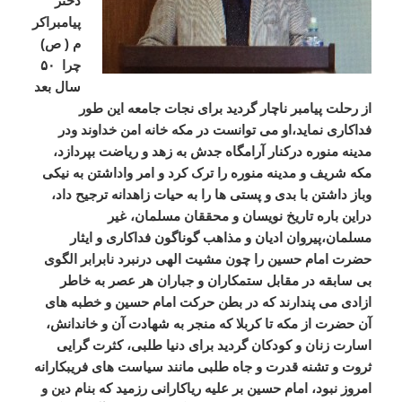
دختر
پیامبراکر
م ( ص)
چرا ۵۰
سال بعد
از رحلت پیامبر ناچار گردید برای نجات جامعه این طور
فداکاری نماید،او می توانست در مکه خانه امن خداوند ودر
مدینه منوره درکنار آرامگاه جدش به زهد و ریاضت بپردازد،
مکه شریف و مدینه منوره را ترک کرد و امر واداشتن به نیکی
وباز داشتن با بدی و پستی ها را به حیات زاهدانه ترجیح داد،
دراین باره تاریخ نویسان و محققان مسلمان، غیر
مسلمان،پیروان ادیان و مذاهب گوناگون فداکاری و ایثار
حضرت امام حسین را چون مشیت الهی درنبرد نابرابر الگوی
بی سابقه در مقابل ستمکاران و جباران هر عصر به خاطر
ازادی می پندارند که در بطن حرکت امام حسین و خطبه های
آن حضرت از مکه تا کربلا که منجر به شهادت آن و خاندانش،
اسارت زنان و کودکان گردید برای دنیا طلبی، کثرت گرایی
ثروت و تشنه قدرت و جاه طلبی مانند سیاست های فریبکارانه
امروز نبود، امام حسین بر علیه ریاکارانی رزمید که بنام دین و