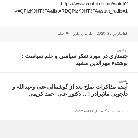
https://www.youtube.com/watch?
v=QPjzK9HT3FA&list=RDQPjzK9HT3FA&start_radio=1
ارسال
نویسنده
دسته‌ها
مارس 29, 2020
ماریا دارو
فیلم
شده
در
اهبری
پیشین
وشته
جستاری در مورد تفکر سیاسی و علم سیاست :
نوشته
نوشتهء مهرالدین مشید
قبلی:
پسین
آینده مذاکرات صلح بعد از گوشمالی غنی وعبدالله و
نوشته
دلجویی ملابرادر !… دکتور علی احمد کریمی
بعدی:
با افتخار نیرو گرفته از WordPress