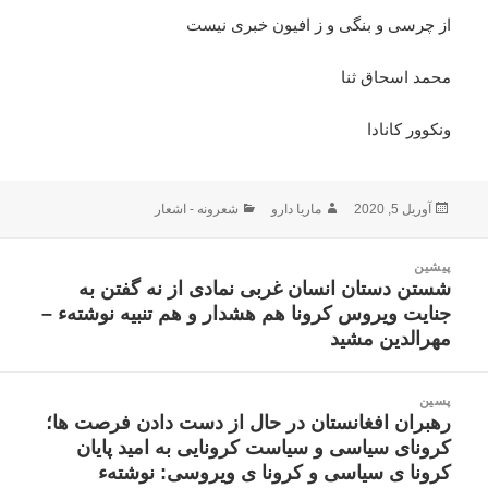
از چرسی و بنگی و ز افیون خبری نیست
محمد اسحاق ثنا
ونکوور کانادا
ارسال
نویسنده
دسته‌ها
آوریل 5, 2020
ماریا دارو
شعرونه - اشعار
شده
در
اهبری
پیشین
وشته
شستن دستان انسان غربی نمادی از نه گفتن به
نوشته
جنایت ویروس کرونا هم هشدار و هم تنبیه نوشتهء –
قبلی:
مهرالدین مشید
پسین
رهبران افغانستان در حال از دست دادن فرصت ها؛
نوشته
کرونای سیاسی و سیاست کرونایی به امید پایان
بعدی:
کرونا ی سیاسی و کرونا ی ویروسی: نوشتهء