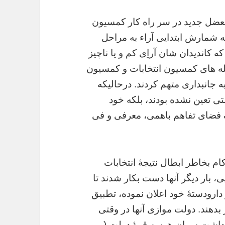
عضل جدید در سر راه کار کمسیون
ه شمارش ابتدایی آراء به مراحل
ه کاندیدان شان آراِی کم و یا ناچیز
صله های کمسیون انتخابات و کمسیون
 جانبداری متهم کردند. درحالیکه
ی تعین نشده بودند، بلکه خود
ک فضای تفاهم باهمی، معرفی و فی
م بخاطر ابطال نتیجۀ انتخابات
ی، بار دیگر آنها دست بکار شدند تا
دارودستۀ خود اعلان نموده، تطبیق
بدهند. دولت موازی آنها در وقتی
 داشت سران هرسه قوۀ دولت (