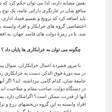
نقش مشابه دارند. لذا می توان حکم کرد که د
منافع شان در غارتگری دارائی عامه، یک نوع ر
باید اضافه کرد که ترویج و تعمیم فساد اداری، 
اختصاصی گروه های خرابکار و افراد وابسته به
شد، تا در زمرۀ دولت های فاسد جهان، به اف
چگونه می توان به خرابکاری ها پایان داد ؟
با مرور فشردۀ اعمال خرابکاران، سوال پید
در سه دورۀ فوق الذکر، دست به خرابکاری زده
جامعۀ شان، کدام گامی نبرداشته اند؟ اگر آنها
در دستگاه دولت، صاحب مقام و صلاحیت اند؟ 
آنها از قدرت، ممکن است؟ اگرامکان دارد، پ
افراد وابسته به این گروه دربخشهای زرع و ت
زمین و اتلاف حقوق بشری، جلوگیری نمیشود