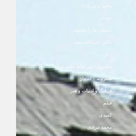
پیامها و تبریکات
جوانان
داستان ها را بشنوید
داکتر حمیدالله مفید
زنان
شادروان میر غلام محمد غبار
شعرونه – اشعار
فرهنگ و ادبیات و هنر
فیلم
کمیدی
محمد مرادی