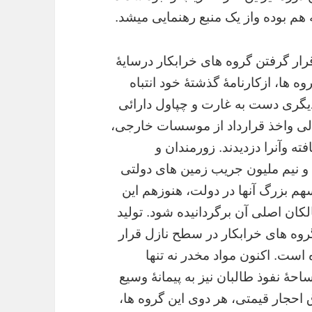
ه هم بوده واز یک منبع رهنمایی میشد.
قرار گرفتن گروه های خرابکار درسایۀ
روه ها، ازکارنامۀ گذشتۀ خود انتباه
 دیگری دست به غارت و چپاول دارائی
دلالی واخذ قرارداد از موسسات خارجی،
وآنرا دزدیدند. زورمندان و
 و نیم ملیون جریب زمین های دولتی
م بزرگ آنها در دولت، هنوزهم این
ان اصلی آن برگردانیده شود. تولید
روه های خرابکار در سطح نازل قرار
ست. اکنون مواد مخدر نه تنها
ۀ نفوذ طالبان نیز به پیمانۀ وسیع
احجار قیمتی، هر دوی این گروه ها،