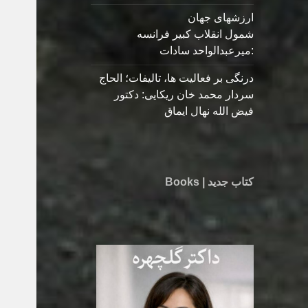
ارزشهای جهان
شمول انقلاب کبیر فرانسه
:میرعبدالواحد سادات
درنگی بر فعالیت ها، تالیفات؛ الحاج
سردار محمد خان ریکایی: دکتور
فیض الله نهال ایماق
کتاب جدید | Books