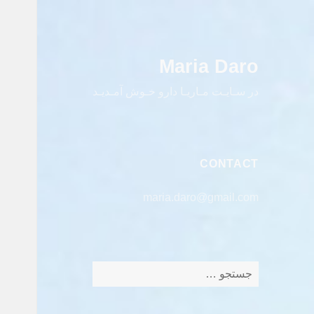
Maria Daro
در سـایـت مـاریـا دارو خـوش آمـدیـد
CONTACT
maria.daro@gmail.com
جستجو
برای: