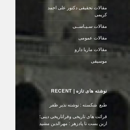
مقالات تحقیقی دکتور علی احمد
کریمی
مقالات سـیـاســی
مقالات عمومی
مقالات ماریا دارو
موسیقی
نوشته های تازه | RECENT
طبع شکسته : نوشته نذیر ظفر
قرائت های تاریخی وفراتاریخی دینی؛
ازبن بست تا پادزهر : مهرالدین مشید