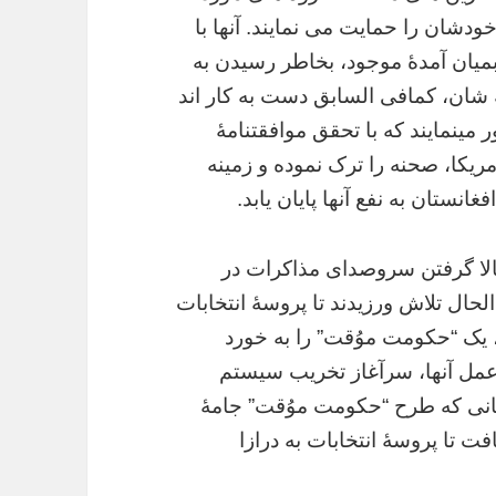
ودشان را حمایت می نمایند. آنها با
میان آمدۀ موجود، بخاطر رسیدن به
 شان، کمافی السابق دست به کار اند
 مینمایند که با تحقق موافقتنامۀ
امریکا، صحنه را ترک نموده و زمینه
نستان به نفع آنها پایان یابد.
الا گرفتن سروصدای مذاکرات در
ال تلاش ورزیدند تا پروسۀ انتخابات
ک “حکومت موُقت” را به خورد
 عمل آنها، سرآغاز تخریب سیستم
انی که طرح “حکومت موُقت” جامۀ
 تا پروسۀ انتخابات به درازا