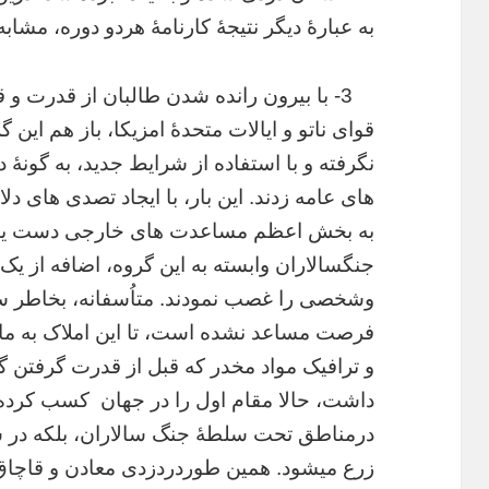
به عبارۀ دیگر نتیجۀ کارنامۀ هردو دوره، مشاب
3- با بیرون رانده شدن طالبان از قدرت و 
قوای ناتو و ایالات متحدۀ امزیکا، باز هم این گ
نگرفته و با استفاده از شرایط جدید، به گونۀ
های عامه زدند. این بار، با ایجاد تصدی های 
به بخش اعظم مساعدت های خارجی دست یافته 
جنگسالاران وابسته به این گروه، اضافه از یک
وشخصی را غصب نمودند. متاُسفانه، بخاطر سه
فرصت مساعد نشده است، تا این املاک به مالک
و ترافیک مواد مخدر که قبل از قدرت گرفتن گ
داشت، حالا مقام اول را در جهان کسب کرده ا
درمناطق تحت سلطۀ جنگ سالاران، بلکه در ساح
زرع میشود. همین طوردردزدی معادن و قاچاق 