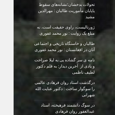
تحولات بدخشان؛نشانه‌های سقوط
یاپایان مأموریت طالبان : مهرالدین
مشید
ژورنالیست، راوی حقیقت است، نه
مبلغ یک روایت : نور محمد غفوری
طالبان و خاستگاه تاریخی و اجتماعی
آنان در افغانستان : نور محمد غفوری
نامه ی سر گشاده يی به ليلا صراحت
و یادی از آخرین دیدار: به قلم دکتور
لطیف ناظمی
درگذشت استاد روان فرهادی عالمی
را سوگوار ساخت : دکتور عنایت الله
شهرانی
در سوگ دانشمند فرهیخته، استاد
عبدالغفور روان فرهادی