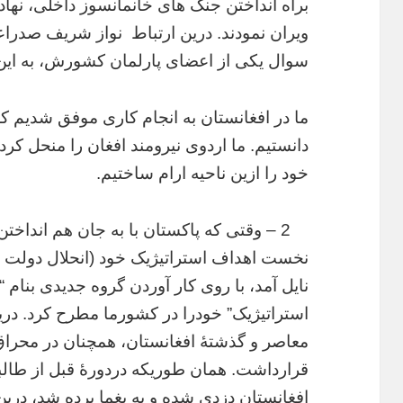
براه انداختن جنگ های خانمانسوز داخلی، نهاد
ویران نمودند. درین ارتباط نواز شریف صدراع
سوال یکی از اعضای پارلمان کشورش، به این 
ما در افغانستان به انجام کاری موفق شدیم 
دانستیم. ما اردوی نیرومند افغان را منحل کر
خود را ازین ناحیه ارام ساختیم.
2 – وقتی که پاکستان با به جان هم انداخت
نخست اهداف استراتیژیک خود (انحلال دولت و
نایل آمد، با روی کار آوردن گروه جدیدی بنام
استراتیژیک” خودرا در کشورما مطرح کرد. دری
معاصر و گذشتۀ افغانستان، همچنان در محراق
قرارداشت. همان طوریکه دردورۀ قبل از طالبان
افغانستان دزدی شده و به یغما برده شد، درین 