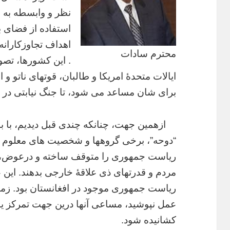
نظر و وابسطه به خ
استفاده از فضای ب
اهداف تجاوزکارانه
محترم سادات
. این کشورها، تصور
ایالات متحدۀ امریکا و طالبان، قوتهای ناتو و 
برای شان مساعد می شود، تا جنگ نیابتی در افغا
ازهمین جهت، چنانکه چندی قبل دیدیم، با ب
“دوحه”، برخی گروهها و شخصیت های معلوم الح
ریاست جمهوری را متوقف ساخته و درعوض، ی
مردم و قدرتهای ذی علاقۀ خارجی بدهند. این
ریاست جمهوری موجود در افغانستان بود. زم
عمل نپوشید، مساعی آنها درین جهت تمرکز یافت
کشانیده شود.