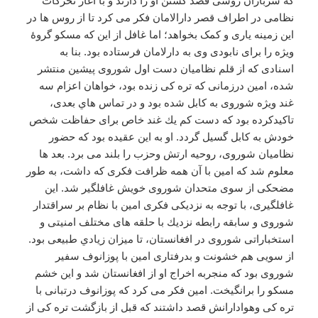
که سربازان روسی قصد کشتن او را دارند و با آغاز تحرکات
نظامی در اطراف قصر دارالامان فکر می کرد تا از روس ها در
این زمینه یاری و کمک بخواهد؛ اما غافل از این که مسکو گروۀ
ویژه را برای نابودی وی به دارلامان فرستاده بود. بنا به
اسنادی كه از قلم نظاميان دست اول شوروی پیشین منتشر
شده،‌ امين درزمانی كه تره كی زنده بود، خواهان اعزام سه
غند ويژه شوروی به كابل شده بود و در تماس هاي بعدی،
تاكيدكرده بود كه دست كم يك غند خاص برای حفاظت شخص
خودش به كابل گسيل گردد. او به اين عقيده بود كه حضور
نظاميان شوروی، روحيه ارتش وحزب را بلند می برد. بعد ها
معلوم شد که امين با آن همه ظرافت فكری كه داشت، به طور
مضحكی از سوی متحدان شوروی خويش غافلگير شد. اين
غافلگيری، با توجه به نزديكی فكری امين با نظام بر سراقتدار
شوروی و سابقه رابطه نزديك با حلقه های مختلف امنيتی و
استخباراتی شوروی در افغانستان، ‌تا ميزان زيادي طبيعی بود.
از سویی هم خشونت و بدرفتاری امین با پوزانوف سفیر
شوروی بود که منجربه اخراج او از افغانستان شد و این خشم
مسکو را برانگیخت. امین فکر می کرد كه پوزانوف درتبانی با
تره كی وهوادارانش قصد داشتند كه قبل از بازگشت تره كی از