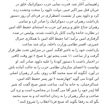
راهپیمایی آغاز شد. قدرت نمایی حزب دموکراتیک خلق در
جریان قتل میر اکبر خیبر، دولت داوود را سخت وحشت زده
کرد و داوود پس از نشست اضطراری در فردای آن روز دستور
بازداشت رهبران حزب دموکراتیک را صادر کرد و تمامی
رهبران جناح خلق و پرچم این حزب به استثنای حفیظ الله امین
در نظارت خانهء ولایت کابل بازداشت شدند. پولیس در صدد
گرفتاری امین برآمد؛ اما حفیظ الله امین با همکاری جنرال
عمرزی، افسر نظامی وزارت داخله، برای چند ساعت
بازداشت خود را به تاخیر افگند. امین در منزلش تحت نظر قرار
گرفت و از ساعت ۱۱ شب پنجم ثور تا صبح ۶ ثور وقت کافی
در اختیار داشت تا دستور کودتا را علیه داوود صادر کند. او
توانست تا اعضای سازمان نظامی حزب را به حالت آماده باش
در آورد. آنگونه که سید محمد گلاب زوی، یکی از رهبران اصلی
این کودتا می گوید “چهارشنبه ۶ ثور پسر حفیظ الله امین،
عبدالرحمان، به خانه ما آمد، ساعت شش صبح گفت که شیر
آقا (پدر خود را شیر آقا می گفت) در محاصره است و تره کی
صاحب و دیگر رهبران را به زندان انداخته اند و به سید محمد
بگو که به رفقا بگوید که صبح فردا انقلاب را شروع کنند.”