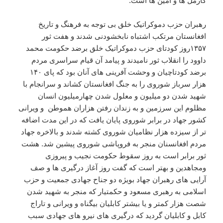
کارمل ها و امین ها است.
رهبران حزب دموکراتیک خلق بی توجه به فرهنگ و تاریخ
افغانستان مرتکب اشتباه نابخشودنی شدند و هفت ثور
۱۳۵۷روز کودتای حزب دموکراتیک خلق برضد حکومت محمد
داوود را انقلاب ثور نامیدند و پیامد آن قیام سراسری مردم
برضد کودتاچیان و وحشت آفرینی های آنان بود که پای ۱۴۰
هزار سرباز شوروی را به جنگ افغانستان کشاند و سرانجام با
شهید شدن دو میلیون و معلول شدن چهارمیلیون انسان
مظلوم این سرزمین و به زندان رفتن هزاران هموطن و ویرانی
کشور جهاد در برابر شوروی پایان یافت که در این مدت اضافه
تر از سیزده هزار نظامیان شوروی کشته شدند و بالاخره جهاد
مردم افغانسنان منجر به فروپاشی شوروی پیشین شد. هشت
ثور برابر است به روز سقوط حکومت نجیب و پیروزی
ومجاهدین و بهتر است که گفت روز آغاز درگیری ها و صف
آرایی های رهبران جهاد بویژه دو جناح جهادی جمعیت و حزب
اسلامی به رهبری مسعود و حکمتیار که منجر به شهید شدن
شصت هزار کمتر و یا بیشتر کابلیان بیگناه و ویرانی و تاراج
کابل و کابلیان گردید که درگیری های نیرو های جهادی سبب