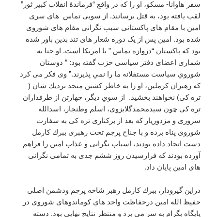
سفر هاوانا- مسكو، او را كه در واقع “فرماندۀ انقلاب كبير ثور”
لقب يافته بود، به قتل برسانند. از سویی تماس های سری
امین با مقام های پاکستانی سبب نگرانی مقام های شوروی
شده بود. امین پس از یک دوره شعار های تند بدین باور شده
بود که پاكستان “دروازه تماس ” با امريكا است. او حتا به
شماری اعضای دفتر سياسی حزب گفته بود: ” دوستان
شوروي سياست مستقلانه ما را نمي پذيرند.” وی فکر می کرد
که رهبران كرملين، او را به خاطر كشتن متحد نزديك شان (
تره كی) نخواهند بخشيد. از سوي ديگر، چهارتن از طرفداران
تره كی چون سيدمحمدگلابزوی، اسلم وطنجار، اسدالله
سروری و مزدوريار كه بعد از بركناری تره كی به سفارت
شوروی پناه برده و با جناح پرچم تحت رهبری ببرك كارمل
دست اتحاد داده بودند،‌ اسباب نگرانی و عذاب امين را فراهم
آورده بودند که فرارسیدن روز ششم جدی به تمامی نگرانی
های امین پایان داد.
دراين گيرودار، ببرك كارمل رهبر شاخه پرچم ودشمن اصلی
حفيظ الله امين درحفاظت واحد هاي كوماندوهای شوروی در
پايگاه بگرام به سر می برد و منتظر نتايج نهايی بود. دسته