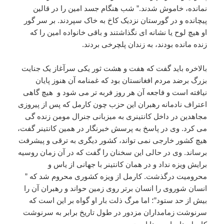
نمانده، خاموش شدند.” شب هنگام جسد امین را در قالین
پیچانده و در گورستان نزدیک کاخ به خاک سپردند. بر سر گور
او هیچ لوح یا نشانه ای نگذاشتند و باقی خانواده امین را که
زنده مانده بودند، به زندان پلچرخی بردند.
بالاخره باید گفت که هفت و هشت ثور یکی سرآغاز یک جنایت
بزرگ برضد مردم افغانستان بود که غمنامه آن هنوز پایان
نیافته است و فاجعه آن هر روز فربه تر می شود و هیچ گاهی
اعتراف نادمانه رهبران این حزب چون کارمل که پس از پیروزی
مجاهدین در داخل کانتینری به میزبانی جنرال مومن زنده گی
می کرد. وی در پاسخ به پرسش خبرنگار در همین کانتینر گفت،
هیچ کشور خارجی نمی تواند، کشور دیگری به ترقی و پیشرفت
برساند. وی در حالی این سخنان را گفت که در آن زمان روسیه
برایش ویزه نداد و در همان کانتینر با جهانی از یاس و
محرومیت درگذشت. کارمل از ویزه کشوری محروم شد که ”
انسان شوروی را انسان برتر روی زمین حواند و رهبران آن را
بیش از حد ستود”؛ اما مرگ ذلت بار او گواه بر این است که
سرنوشت زمامداران مزدور در طول تاریخ برابر به سرنوشت