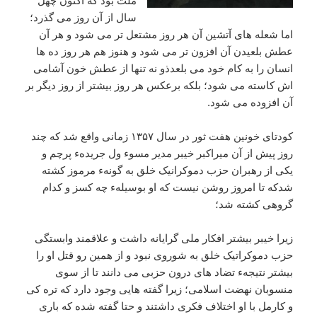
ملت بود که اکنون چهل
سال از آن روز می گذرد؛
اما شعله های آتشین آن هر روز مشتعل تر می شود و هر آن
عطش بلعیدن آن افزون تر می شود و هنوز هم هر روز ده ها
انسان را به کام خود می بلعدذو نه تنها از عطش خون آشامی
اش کاسته می شود؛ بلکه برعکس هر روز بیشتر از روز دیگر بر
آن افزوده می شود.
کودتای خونین هفت ثور در سال ۱۳۵۷ زمانی واقع شد که چند
روز پیش از آن میراکبر خیبر مدیر مسوء ول جریدهء پرچم و
یکی از رهبران حزب دموکرانیک خلق به گونهء مرموز کشته
شدکه تا امروز روشن نیست که او بوسیلهء چه کسز و کدام
گروهی کشته شد؛
زیرا خیبر بیشتر افکار ملی گرایانه داشت و علاقمند وابستگی
حزب دموکراتیک خلق به شوروی نبود و از همین رو قتل او را
بیشتر نتیجهء تضاد های درون حزبی می دانند تا از سوی
منسوبان نهضت اسلامی؛ زیرا گفته هایی وجود دارد که تره کی
و کارمل با او اختلاف فکری داشتند و حتا گفته شده که باری