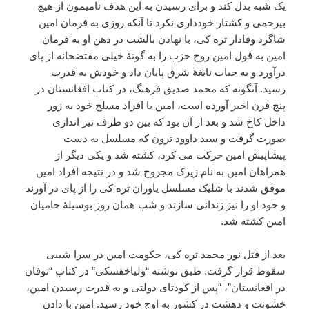
یک شبه بدل کند و برای رسیدن به این هدف نامیمون از هیچ
بیرحمی و کشتار خودداری نکرد تا آنکه روزی به فرمان امین
شاگرد وفادار تره کی، با نهادن بالشت در دهن او به فرمان
امین به قول امین روح حزب را به گونۀ خیلی مفتضحانه از پای
درآورد و به حیات نابغۀ شرق پایان داد و خودش به قدرت
رسید. آنگونه که محمد صدیق فرهنگ، در کتاب افغانستان در
پنج قرن اخیر آورده است، امین با افراد مسلح خود به زور
داخل کاخ شد و بعد از آن بود که بین دو طرف تیر اندازی
صورت گرفت و سید داوود ترون که مسلسل به دست
پیشاپیش امین حرکت می کرد، کشته شد و یکی دیگر از
همراهان امین به نام زیرک مجروح شد و در نتیجه افراد امین
موفق شدند با شلیک مسلسل یاوران تره کی را از پای در آورند
و خود او را نیز زندانی سازند و شب همان روز بوسیلۀ حامیان
امین کشته شد.
بعد از قتل نور محمد تره کی، حکومت امین در سرا شیبی
سقوط قرار گرفت. طبق نوشته “ولیاخفسکی” در کتاب “توفان
در افغانستان”، “پس از کودتای دولتی و به قدرت رسیدن امین،
خشونت و دهشت در کشور به اوج خود رسید. امین با دادن