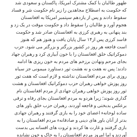
طهور طالبان با کمک مشترک امریکا، پاکسنان و سعودی شد
که حکومت به اصطلاح مجاهدین را زیر نام حکومت شر و فساد
سقوط دادند و پس از یازدهم سپتمبر امریکا به افغانسنان
هجوم آورد و طالبان را سقوط داد و حکومت موقت در یک زد و
بند پنهانی به رهبری کرزی به افغانستان صادر شد و حکومت
فاسد کرزی پس از۱۴ سال پایان یافت و هنوز هم که هنوز
است فاجعه هر روز در کشور بزرگتر و بزرگتر می شود. حزب
دموکراتیک خلق افغانستان را با خون آبیاری کرد و رهبران جهاد
بجای مرحم ونهادن برزخم های مردم به خون ریزی ها ادامه
دادند؛ پس نه هفت و نه هشت ثور دستاورد میمونی جز سیاه
روزی برای مردم افغانستان نداشته و لازم است که هفت ثور
روز پوزش خواهی رهبران حزب دموکراتیک افغانسنان و هشت
ثور روز پوزش خواهی رهبران جهادی از مردم افغانستان نام
گذاری شوند؛ زیرا هردو به مردم افغانستان بجای رفاه و ترقی
برعکس بدبختی و فاجعه آوردند. رهبران حزب خلق باور های
ساده لوحانهء اعضای خود را به بازی گرفتند و رهبران جهادی
بدتر از آنان باور های دینی و صادقانهء مردم افغانستان را به
بازی گرفتند و غارت ها کردند و ثروت های افسانه یی بدست
آوردند و اما امروز مردم افغانستان را به خاک و خون نشانده