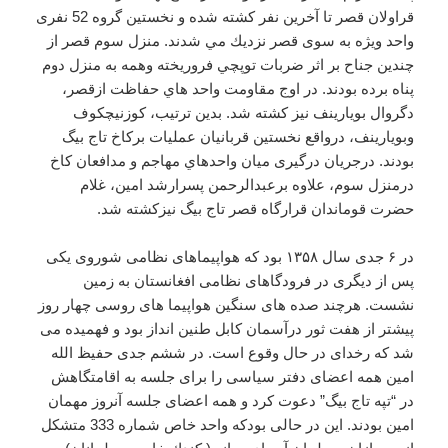
قراولان قصر تا آخرين نفر كشته شده و نخستين گروه 52 نفری
واحد ويژه به سوی قصر نزديك مي شدند. منزل سوم قصر از
چندين جناح بر اثر ضربات توپچي فروريخته وهمه به منزل دوم
پناه برده بودند. در اوج مقاومت واحد هاي حفاظت ازقصر،
دگروال بويارينف نيز كشته شد. بدين ترتيب، كوزنيچكوف
وبويارينف، درواقع نخستين قربانيان عمليات بركاخ تاج بيگ
بودند. درجريان درگيری ميان واحدهاي مهاجم و مدافعان كاخ
درمنزل سوم، علاوه برعبدالرحمن پسرارشد امين، غلام
حضرت قوماندان قرارگاه قصر تاج بيگ نيزكشته شد.
در ۶ جدی سال ۱۳۵۸ بود که هواپیماهای نظامی شوروی یکی
پس از دیگری در فرودگاهای نظامی افغانستان به زمین
نشست. هرچند صده های سنگین هواپیما های روسی چهار روز
پیشتر از هفت ثور درآسمان کابل طنین انداز بود و فهمیده می
شد که رخدای در حال وقوع است. در ششم جدی حفیظ الله
امین همه اعضای دفتر سیاسی را برای جلسه به اقامتگاهش
در “تپه تاج بیگ” دعوت کرد و همه اعضای جلسه آنروز مهمان
امین بودند. این در حالی بودکه واحد خاص شماره 333 متشكل