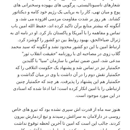
شعارهای ناسیونالیستی، پرگویی های بیهوده وسخنرانی های
پوچ و میان تهی، کار را به برپایی یک رژیم خود کامه و دیکتاتور
کشاند. هر روز بر شدت مقاومت مردمی افزوده می شد، و
آنگونه که بیشتر منابع برآن تاکید کرده اند، حفیظ الله امین باب
تماس و مفاهمه را با آمریکا و پاکستان باز کرد. او در نامه ای به
ژنرال ضیاءالحق، بهبود روابط بین دو کشور را گوشزد کرد.
ارتباط امین با این دو کشور محدود نشد و آنگونه که سید محمد
گلاب زوی در مصاحبه ای با روزنامه “حقیقت انقلاب ثور”
مدعی شد، امین ضمن تماس با سازمان “سیا” با گلبدین
حکمتیار نیز در تماس شد و پشنهاد یک حکومت ائتلافی را که
حکمتیار نقش دوم را در آن داشت با وی در میان گذاشت و
حکمتیار هم این پشنهاد را پذیرفت. هر چند که حکمتیار چنین
ارتباطی را با امین انکار کرده است؛ اما ادعا شده که اسنادی
در این مورد موجود است.
هنوز سه ماه از قدرت اش سپری نشده بود که نیرو های خاص
روسی در دارلامان به سراغش رسیدند و تیغ ازدمارش بیرون
کردند. جالب این است که امین تا آخرین لحظه توقوع نداشت