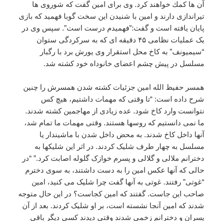
آن ها كمك خواهند كرد. وی برای امین گفت که شوروی ها
تیراندازی دارند و امین با شنیدن این سخت گوبا فهمید که بازی
پایان یافته است و گفت:”فهمیدم درست است”. سپس وی در
یک عملیات نظامی ۴۵ دقیقه ای که به سرکردگی ستوان
“سیمیونف” به کاخ محل استقرار وی یورش برد با رگبار
مسلسل در پیش چشم اعضای خانوداه خود کشته شد.
همسر حفیظ الله امین جزئیات کشته شدن همسرش را چنین
شرح داده است: “تا وقتی که مهمات داشتیم، هیچ کس
نتوانست وارد کاخ شود. عده زیادی از مهاجمین کشته شدند.
ما نمی دانستیم که روسها هستند. وقتی مهمات ما تمام شد،
آنها داخل کاخ شدند. به محض داخل شدن با ماشیندار یا
مسلسل به چهار طرف شلیک کردند. در اثر این شلیکها به
دخترانم ملالی و گلالی و پسرم خوازک گلوله اصابت کرد.” “در
حالی که آنها عکس امین را به دست داشتند، به سوی دخترم
“غوتی” رفتند. غوتی به آنها گفت چرا شلیک می کنید، امین
صاحب این جاست. گفتند که امین کجاست؟ در این حال متوجه
شدند که امین آنجا نشسته است، بر او شلیک کردند. بعد از آن
پسران و دخترانم زخمی شدند وقتی دیدند کسی دیگر باقی