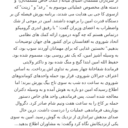
از سربازان مسلمان آسيای ميانه ( كندك خاص مسلمانان) و
دسته های مخصوص عملياتی موسوم به ” رعد” و ” زينت” كه
ازسوی كا جی بی هدايت می شدند،‌ برنامه يورش فيصله كن بر
دستگاه قدرت امين را برعهده داشتند. امين در موجی از شك
واضطراب به اعضای وزيران گفت: ” با رفيق اندری گروميكو
درتماس هستم كه چه گونه درمورد ارائه كمك های نظامی
اتحاد شوروی به افغانستان برای كشور های جهان توضيحات
بدهيم.” نخستین غذایی که برای مهمانان آوردند سوپ بود، که
به وسیله آشپز امین، که یک نفر روسی بود، مسموم شده بود.
حفیظ الله امین ابتدا گیج و منگ شده بود و داکتر ولایتی
فرماندۀ شفاخانۀ چهار بستر به تداوی اش پرداخت. به اساس
اعتراف جنرالان شوروی، قرار بود حمله واحدهای كوماندوهای
شوروی به ساعت ده شب به سوی تاج بيگ يورش ببرند؛ اما
اطلاع رسيدكه امين دو باره به هوش آمده و به وسيله دكتران
معالجه شده است. پس فرماندهی واحد های خاص دستور
حمله بر كاخ را به ساعت هفت ونيم شام صادر كرد. دگروال
بويارينف فرماندهی عمليات را دردست داشت. درين حال
صدای مدهش تيراندازی از نزديك به گوش رسيد. امين به سوی
يكی ازنزديكانش نگاه كرد وگفت: به مشاوران اطلاع بدهيد…