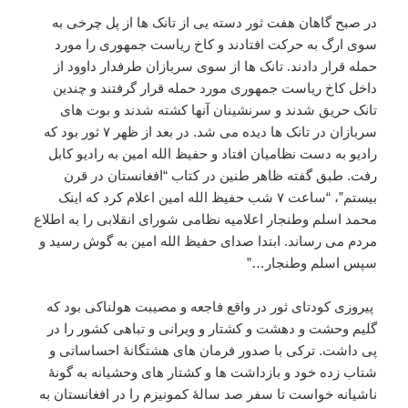
در صبح گاهان هفت ثور دسته یی از تانک ها از پل چرخی به
سوی ارگ به حرکت افتادند و کاخ ریاست جمهوری را مورد
حمله قرار دادند. تانک ها از سوی سربازان طرفدار داوود از
داخل کاخ ریاست جمهوری مورد حمله قرار گرفتند و چندین
تانک حریق شدند و سرنشینان آنها کشته شدند و بوت های
سربازان در تانک ها دیده می شد. در بعد از ظهر ۷ ثور بود که
رادیو به دست نظامیان افتاد و حفیظ الله امین به رادیو کابل
رفت. طبق گفته ظاهر طنین در کتاب “افغانستان در قرن
بیستم”، “ساعت ۷ شب حفیظ الله امین اعلام کرد که اینک
محمد اسلم وطنجار اعلامیه نظامی شورای انقلابی را به اطلاع
مردم می رساند. ابتدا صدای حفیظ الله امین به گوش رسید و
سپس اسلم وطنجار…”
پیروزی کودتای ثور در واقع فاجعه و مصیبت هولناکی بود که
گلیم وحشت و دهشت و کشتار و ویرانی و تباهی کشور را در
پی داشت. ترکی با صدور فرمان های هشتگانۀ احساساتی و
شتاب زده خود و بازداشت ها و کشتار های وحشیانه به گونۀ
ناشیانه خواست تا سفر صد سالۀ کمونیزم را در افغانستان به