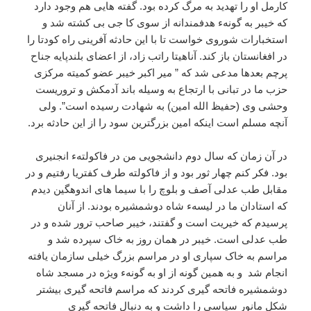
کارمل او را تهدید به مرگ کرده بود. گفته هایی هم وجود دارد
که خیبر به گونهء هدفمندانه از سوی کا جی بی کشته شد و
استخبارات شوروی خواست تا با این حادثه آفرینی راه کودتا را
در افغانستان باز کند. آناهیتا راتب زاد، از اعضای بلندپایه جناح
پرچم بعدها مدعی شد که ” میر اکبر خیبر عضو کمیته مرکزی
حزب ما در تبانی با ارتجاع به وسیله باند آدمکش و تروریست
وحشی وی (حفیظ الله امین) به شهادت رسیده است”. ولی
آنچه مسلم است اینکه امین بزرگترین سود را از این حادثه برد.
در آن زمان که سال دوم دانشجویی من در فاکولتهء انجنیری
بود. فکر کنم چهار ثور بود و از فاکولته طرف کفتریا رفتیم و در
مقابل طب عدلی آصف و بلوچ را با سیما های اندوهگین دیدم
که استادان ما در لیسهء شاه دوشمشیره بودند. از آنان
پرسیدم که خیریت است و گفتند، خیبر صاحب ترور شده و در
طب عدلی است. خیبر در همان روز به خاک سپرده شد و
مراسم به خاک سپاری او در مراسم بزرگ خیلی سازمان یافته
انجام شد و به همین گونه از او به گونهء ویژه در مسجد شاه
دوشمشیره فاتحه گیری کردند که مراسم فاتحه گیری بیشتر
شکل مانور سیاسی را داشت و به دنبال فاتحه گیری