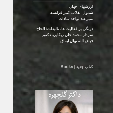
ارزشهای جهان
شمول انقلاب کبیر فرانسه
:میرعبدالواحد سادات
درنگی بر فعالیت ها، تالیفات؛ الحاج
سردار محمد خان ریکایی: دکتور
فیض الله نهال ایماق
کتاب جدید | Books