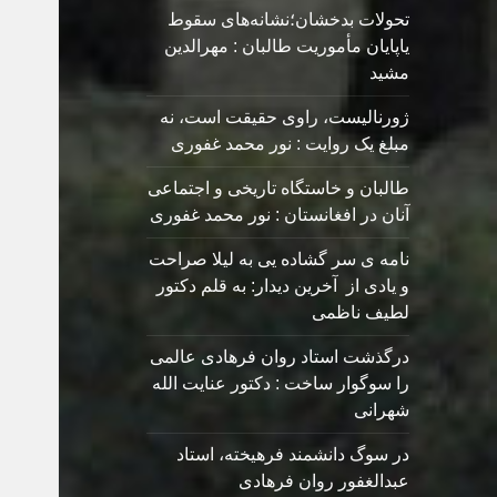
تحولات بدخشان؛نشانه‌های سقوط
یاپایان مأموریت طالبان : مهرالدین
مشید
ژورنالیست، راوی حقیقت است، نه
مبلغ یک روایت : نور محمد غفوری
طالبان و خاستگاه تاریخی و اجتماعی
آنان در افغانستان : نور محمد غفوری
نامه ی سر گشاده يی به ليلا صراحت
و یادی از آخرین دیدار: به قلم دکتور
لطیف ناظمی
درگذشت استاد روان فرهادی عالمی
را سوگوار ساخت : دکتور عنایت الله
شهرانی
در سوگ دانشمند فرهیخته، استاد
عبدالغفور روان فرهادی