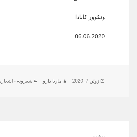
ونکوور کانادا
06.06.2020
ارسال
نویسنده
دسته‌ها
ژوئن 7, 2020
ماریا دارو
شعرونه - اشعار
،
شده
در
راهبری
نوشته
پیشین