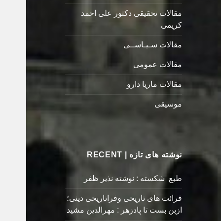
مقالات تحقیقی دکتور علی احمد
کریمی
مقالات سـیـاســی
مقالات عمومی
مقالات ماریا دارو
موسیقی
نوشته های تازه | RECENT
طبع شکسته : نوشته نذیر ظفر
قرائت های تاریخی وفراتاریخی دینی؛
ازبن بست تا پادزهر : مهرالدین مشید