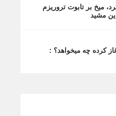
د، میخ بر تابوت تروریزم
ین مشید
از کرده چه میخواهد؟ :