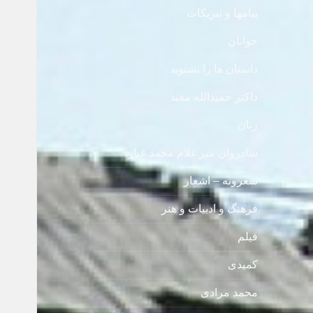
پیامها و تبریکات
جوانان
داستان ها را بشنوید
داکتر حمیدالله مفید
زنان
شادروان میر غلام محمد غبار
شعرونه – اشعار
فرهنگ و ادبیات و هنر
فیلم
کمیدی
محمد مرادی