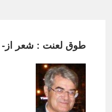
طوق لعنت : شعر از- م