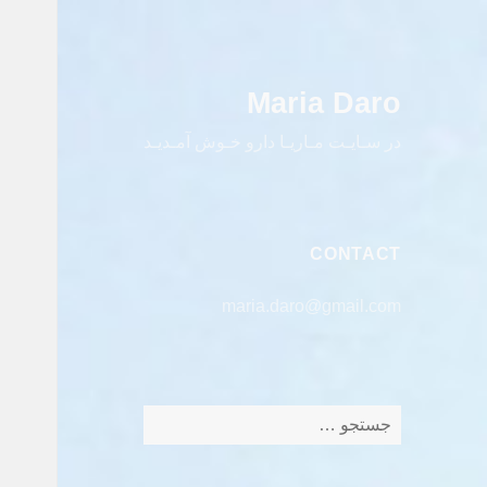
Maria Daro
در سـایـت مـاریـا دارو خـوش آمـدیـد
CONTACT
maria.daro@gmail.com
جستجو
برای: