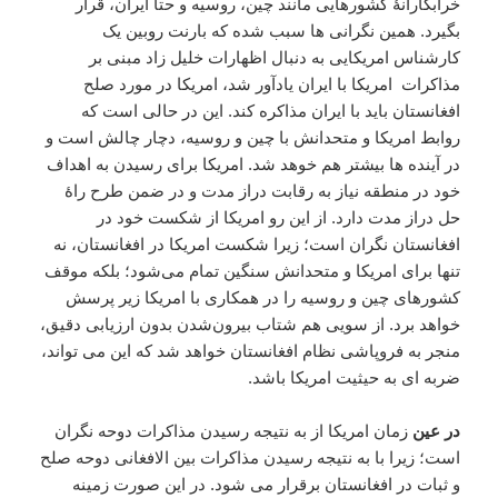
خرابکارانۀ کشورهایی مانند چین، روسیه و حتا ایران، قرار
بگیرد. همین نگرانی ها سبب شده که بارنت روبین یک
کارشناس امریکایی به دنبال اظهارات خلیل زاد مبنی بر
مذاکرات امریکا با ایران یادآور شد، امریکا در مورد صلح
افغانستان باید با ایران مذاکره کند. این در حالی است که
روابط امریکا و متحدانش با چین و روسیه، دچار چالش است و
در آینده ها بیشتر هم خوهد شد. امریکا برای رسیدن به اهداف
خود در منطقه نیاز به رقابت دراز مدت و در ضمن طرح راۀ
حل دراز مدت دارد. از این رو امریکا از شکست خود در
افغانستان نگران است؛ زیرا شکست امریکا در افغانستان، نه
تنها برای امریکا و متحدانش سنگین تمام می‌شود؛ بلکه موقف
کشورهای چین و روسیه را در همکاری با امریکا زیر پرسش
خواهد برد. از سویی هم شتاب بیرون‌شدن بدون ارزیابی دقیق،
منجر به فروپاشی نظام افغانستان خواهد شد که این می تواند،
ضربه ای به حیثیت امریکا باشد.
در عین
زمان امریکا از به نتیجه رسیدن مذاکرات دوحه نگران
است؛ زیرا با به نتیجه رسیدن مذاکرات بین الافغانی دوحه صلح
و ثبات در افغانستان برقرار می شود. در این صورت زمینه