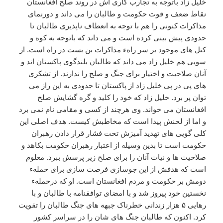
خلیل زاد باتوجه به تجارب کاری اش در روند صلح افغانستان
نقاط ضعف و قوت حکومت و طالبان را می داند و دورنمای
مذاکرات کنونی را هم با توجه به انعطاف ناپذیری طالبان تا
حدودی پیش بینی کرده است و می داند که باتوجه به کوه و
کتل های موجود بر سر راهء مذاکرات بن بست در راه است. از
سویی هم خلیل زاد می داند که طالبان بلندگوی پاکستان اند و
آنان صلاحیت و اختیار برای جنگ و صلح را ندارند. از تشکری
های پی در پی خلیل زاد از پاکستان تا حدودی به این راز می
توان پر برد. خلیل زاد که خود را کلید و گره گشایش صلح
افغانستان می خواند. وی هرچند از کسی و مقامی نام نمی برد
و اما از لحنش پیدا است که مخاطبش کیست. هدف اصلی این
کلی گویی های تهدید آمیزش تحت فشار قرار دادن رهبران
حکومت است تا بدین وسیله از اعتبار رهبران حکومت بکاهد و
صلاحیت ها و نیات آنان را برای صلح زیر پرسش ببرد. معلوم
است که هدفش از این جوسازی فرصت سازی برای حملهء
دومش بر حکومت و مردم افغانستان است. او که درحملهء
نخستین خود پیروز شد و با امضای توافقنامه با طالبان و با
رهایی ۵ هزار زندانی خطرناک جبهه های جنگ طالبان را تقویت
کرد. اکنون که طالبان جنگ های شان را در سراسر کشور