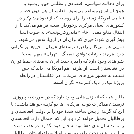
برای دخالت سیاسی، اقتصادی و نظامی چین، روسیه و
هم‌چنان ایران مساعد می‌شود. افغانستان هم بدون حضور
نظامی امریکا، زمینه را برای روسیه که از نفوذ چشم‌گیر در
کشورهای آسیای مرکزی برخوردار است، فراهم می‌کند تا از
انتقال منابع معدنی خام «هایدروکاربونیت»، به جنوب آسیا
پیش‌گیری شود؛ چیزی که برای آن در اروپا، تلاش می‌شود. از
سویی هم امریکا از راهبرد توسعه‌ای «ایران – چین» نیز نگرانی
دارد. هرچند جزئیات توافق «بجینگ – تهران» مبهم است؛
شواهدی وجود دارد که راهبرد جدید ایران به معنای حفظ توازن
در افغانستان است. از طرفی هم امریکا می داند که چین
نسبت به حضور نیرو های امریکایی در افغانستان در رابطه
پروژۀ «یک راه یک کمربند» نگران
است.
با این همه گمانه زنی هایی وجود دارد که در صورت به پیروزی
نرسیدن مذاکرات دوحه امریکایی ها دو گزینه خواهند داشت؛ یا
این که گزینۀ از پیش ساخته شدۀ خود را بر دولت افغانستان و
برطالبان تحمیل خواهد کرد و یا این که احتمال دارد، افغانستان
را مانند سال های دهۀ نود به حال خود بگذارد. در عقب دست
و پا بینی های هیئت های جمهوری اسلامی افغانستان و طالبان