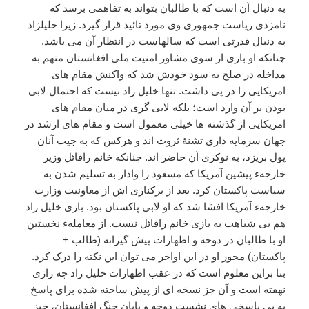
به دنبال آن است که با طالبان بتواند به تفاهمی برسد که
نامزدی ریاست جمهوری وی مورد تائید قرار گیرد. زیرا خلیلزاد
به دنبال قدرتی است که سالهاست در انتظار آن می باشد.
چنانکه او باری از سوی مشاور امنیت ملی افغانستان متهم به
مداخله در صلح به سود خودش شد که واکنش مقام های
امریکایی را در پی داشت. تنها خلیل زاد نیست که احتمال لابی
بودن بر آن وارد است؛ بلکه لابی گری در میان مقام های
امریکایی از گذشته ها خیلی معمول است و مقام های ارشد در
جهان سرمایه داری تشنۀ ثروت اند و هرکس که به جیب آنان
پول بریزد، به نوکری آن حاضر اند. چنانکه خانم رافائل وزیر
خارجهء پیشین آمریکا که مسعود را وادار به تسلیم شدن به
سیاست پاکستان کرد. بعد از برکناری اش از معاونیت وزارت
خارجهء آمریکا افشا شد که او لابی پاکستان بود. بازی خلیل زاد
هم بی شباهت به بازی خانم رافائل نیست. از معاملهء نخستین
او با طالبان در دوحه و اظهارات پیش گیرانه (طالب +
پاکستان) محور او در این اواخر می توان این نکته را درک کرد.
بنا براین معلوم است که در عقب اظهارات خلیل زاد چه رازی
نهفته است و آن جز نسخه ای از پیش ساخته شده برای پاسخ
به بی پاسخی های نشست دوحه و پایان جنگ افغانستان، چیز