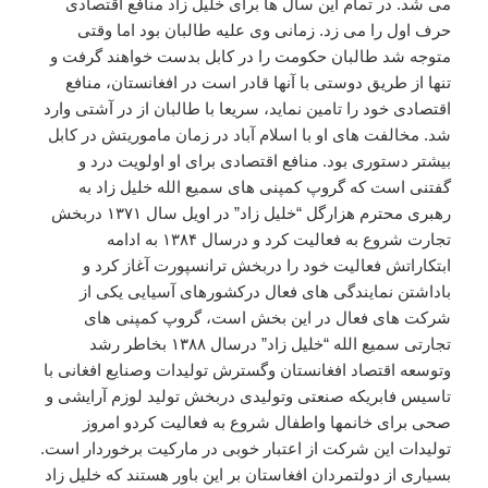
می شد. در تمام این سال ها برای خلیل زاد منافع اقتصادی
حرف اول را می زد. زمانی وی علیه طالبان بود اما وقتی
متوجه شد طالبان حکومت را در کابل بدست خواهند گرفت و
تنها از طریق دوستی با آنها قادر است در افغانستان، منافع
اقتصادی خود را تامین نماید، سریعا با طالبان از در آشتی وارد
شد. مخالفت های او با اسلام آباد در زمان ماموریتش در کابل
بیشتر دستوری بود. منافع اقتصادی برای او اولویت درد و
گفتنی است که گروپ کمپنی های سمیع الله خلیل زاد به
رهبری محترم هزارگل “خلیل زاد” در اویل سال ۱۳۷۱ دربخش
تجارت شروع به فعالیت کرد و درسال ۱۳۸۴ به ادامه
ابتکاراتش فعالیت خود را دربخش ترانسپورت آغاز کرد و
باداشتن نمایندگی های فعال درکشورهای آسیایی یکی از
شرکت های فعال در این بخش است، گروپ کمپنی های
تجارتی سمیع الله “خلیل زاد” درسال ۱۳۸۸ بخاطر رشد
وتوسعه اقتصاد افغانستان وگسترش تولیدات وصنایع افغانی با
تاسیس فابریکه صنعتی وتولیدی دربخش تولید لوزم آرایشی و
صحی برای خانمها واطفال شروع به فعالیت کردو امروز
تولیدات این شرکت از اعتبار خوبی در مارکیت برخوردار است.
بسیاری از دولتمردان افغاستان بر این باور هستند که خلیل زاد