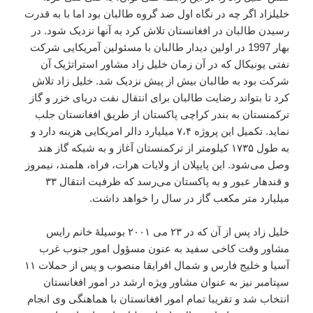
خلیلزاد اگر چه در نگاه اول ضد گروه طالبان بود اما با به قدرت
رسیدن طالبان در افغانستان تلاش کرد به آنها نزدیک شود. در
بهار 1997 در اولین دیدار طالبان با مسئولین آمریکایی شرکت
نفتی یونیکال که در آن زمان خلیل زاد مشاور استراتژیک آن
شرکت بود به طالبان بیش از پیش نزدیک شد. خلیل زاد تلاش
کرد تا بتواند رضایت طالبان برای انتقال نفت دریای خزر و گاز
ترکمنستان به بندر کراچی پاکستان از طریق افغانستان جلب
نماید. تکمیل این پروژه ۷،۴ میلیارد دالر امریکایی هزینه دارد و
به طول ۱۷۳۵ کیلومتر از ترکمنستان آغاز و به شبکه گاز هند
وصل می‌شود. این پایپلان از ولایات هرات، فراه، هلمند، نیمروز
و قندهار عبور و به پاکستان می‌رسد که ظرفیت انتقال ۳۳
میلیارد متر مکعب گاز در سال را خواهد داشت.
خلیل زاد پس از آن که در ۲۳ می ۲۰۰۱ بوسیلۀ خانم رایس
مشاور وقت کاخی سفید به عنون مسؤول امور جنوب غرب
آسیا و خلیج فارس و شمال افرایقا منصوب و پس از حملات ۱۱
سپتامبر نیز به عنوان مشاور ویژه ارشد در امور افغانستان
انتخاب شد و تقریبا تمام امور افغانستان با هماهنگی وی انجام