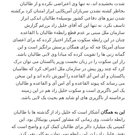
شدت بخشیده اند، نه تنها وی اعتراضی نکرده و از طالبان
بخاطر کشته نشدن سربازان آمریکایی ابراز امتنان کرد برکشته
شدن نیرو های دفاعی کشور بوسیلهء طالبان اندکی ابراز
تاسف نکرد. نه تنها این که آقای خلیل زاد بررغم گزارش
سازمان ملل مبنی بر عدم قطع رابطهء طالبان با القاعده
چنان در این رابطه سکوت مرگبار اختیار کرده که برای اعضای
سنای آمریکا چه که برای همگان پرسش برانگیز است و این
گمانه زنی ها را تقویت کرده که مبادا وی لابی طالبان باشد.
راز این سکوت را در زبان نخست وزیر پاکستان می توان درک
کرد که چند روز پیش در سازمان ملل اعتراف کرد که نظامیان
پاکستان و آی اس آی القاعده را آموزش داده اند و این سخن
می رساند که پیوند القاعده و آی اس آی و القاعده و طالبان
یک امر ناگزیری است و سکوت خلیل زاد هم در این زمینه
برخاسته از ناگزیری های او شاید هم بحیث یک لابی باشد.
این به همگان
آشکار است که خلیل زاد از گذشته ها با طالبان
رابطه داشت. وی زمانی که مشاور کمپنی یونیکال بود. این
کمپنی یک میلیارد دالر برای طالبان کمک کرد و واضح است که
نقش خلیل زاد را در این رابطه نمی توان، به کلی نفی کرد.