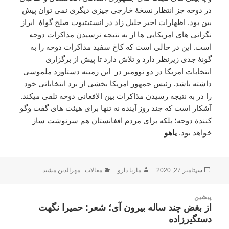
در دوحه جز انتظار نسخۀ خارجی چیزی دیگری نمی توان پیش
بین بود. اظهارات اخیر خلیل زاد در انستیتیوت صلح گواۀ ابراز
نگرانی های امریکایی ها از به نتیجه نرسیدن مذاکرات دوحه
است. این در حالی است که کاخ سفید مذاکرات دوحه را به
گونۀ جدی زیرنظر دارد و تلاش دارد تا پیش از برگزاری
انتخابات امریکا در دو نوومبر در این زمینه دستاورد ملموسی
داشته باشد. رئیس جمهور امریکا بخشی از برد انتخاباتی خود
را در به نتیجه رسیدن مذاکرات بین الافغانی دوحه تلقی میکند.
آشکار است که چند روز آینده نه تنها برای هیئت های گفت وگو
کنندۀ دوحه؛ بلکه برای مردم افغانستان هم سرنوشت ساز
خواهد بود.
یاهو
ارسال
نویسنده
دسته‌ها
سپتامبر 27, 2020
ماریا دارو
مقالات : مهرالدین مشید
شده
در
اهبری
پیشین
وشته
از بغض چند ساله بیرون آی؛ شعر: حمیرا نگهت
نوشته
دستگیرزاده
قبلی: