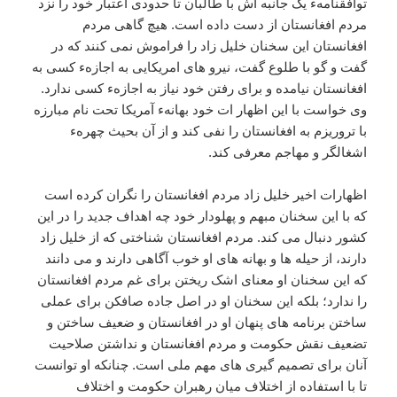
توافقنامهء یک جانبه اش با طالبان تا حدودی اعتبار خود را نزد
مردم افغانستان از دست داده است. هیچ گاهی مردم
افغانستان این سخنان خلیل زاد را فراموش نمی کنند که در
گفت و گو با طلوع گفت، نیرو های امریکایی به اجازهء کسی به
افغانستان نیامده و برای رفتن خود نیاز به اجازهء کسی ندارد.
وی خواست با این اظهار ات خود بهانهء آمریکا تحت نام مبارزه
با تروریزم به افغانستان را نفی کند و از آن بحیث چهرهء
اشغالگر و مهاجم معرفی کند.
اظهارات اخیر خلیل زاد مردم افغانستان را نگران کرده است
که با این سخنان مبهم و پهلودار خود چه اهداف جدید را در این
کشور دنبال می کند. مردم افغانستان شناختی که از خلیل زاد
دارند، از حیله ها و بهانه های او خوب آگاهی دارند و می دانند
که این سخنان او معنای اشک ریختن برای غم مردم افغانستان
را ندارد؛ بلکه این سخنان او در اصل جاده صافکن برای عملی
ساختن برنامه های پنهان او در افغانستان و ضعیف ساختن و
تضعیف نقش حکومت و مردم افغانستان و نداشتن صلاحیت
آنان برای تصمیم گیری های مهم ملی است. چنانکه او توانست
تا با استفاده از اختلاف میان رهبران حکومت و اختلاف