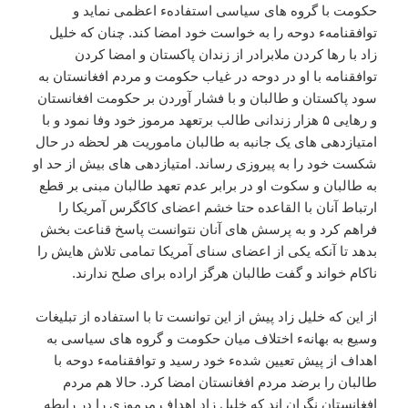
حکومت با گروه های سیاسی استفادهء اعظمی نماید و
توافقنامهء دوحه را به خواست خود امضا کند. چنان که خلیل
زاد با رها کردن ملابرادر از زندان پاکستان و امضا کردن
توافقنامه با او در دوحه در غیاب حکومت و مردم افغانستان به
سود پاکستان و طالبان و با فشار آوردن بر حکومت افغانستان
و رهایی ۵ هزار زندانی طالب برتعهد مرموز خود وفا نمود و با
امتیازدهی های یک جانبه به طالبان ماموریت هر لحظه در حال
شکست خود را به پیروزی رساند. امتیازدهی های بیش از حد او
به طالبان و سکوت او در برابر عدم تعهد طالبان مبنی بر قطع
ارتباط آنان با القاعده حتا خشم اعضای کاکگرس آمریکا را
فراهم کرد و به پرسش های آنان نتوانست پاسخ قناعت بخش
بدهد تا آنکه یکی از اعضای سنای آمریکا تمامی تلاش هایش را
ناکام خواند و گفت طالبان هرگز اراده برای صلح ندارند.
از این که خلیل زاد پیش از این توانست تا با استفاده از تبلیغات
وسیع به بهانهء اختلاف میان حکومت و گروه های سیاسی به
اهداف از پیش تعیین شدهء خود رسید و توافقنامهء دوحه با
طالبان را برضد مردم افغانستان امضا کرد. حالا هم مردم
افغانستان نگران اند که خلیل زاد اهداف مرموزی را در رابطه