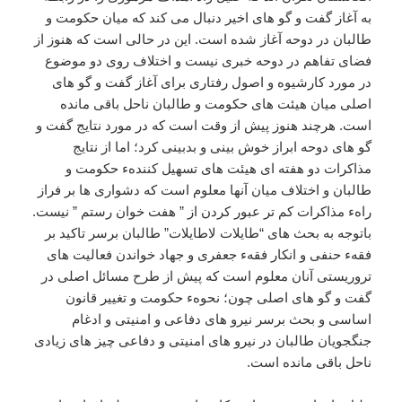
به آغاز گفت و گو های اخیر دنبال می کند که میان حکومت و
طالبان در دوحه آغاز شده است. این در حالی است که هنوز از
فضای تفاهم در دوحه خبری نیست و اختلاف روی دو موضوع
در مورد کارشیوه و اصول رفتاری برای آغاز گفت و گو های
اصلی میان هیئت های حکومت و طالبان ناحل باقی مانده
است. هرچند هنوز پیش از وقت است که در مورد نتایج گفت و
گو های دوحه ابراز خوش بینی و بدبینی کرد؛ اما از نتایج
مذاکرات دو هفته ای هیئت های تسهیل کنندهء حکومت و
طالبان و اختلاف میان آنها معلوم است که دشواری ها بر فراز
راهء مذاکرات کم تر عبور کردن از ” هفت خوان رستم ” نیست.
باتوجه به بحث های “طایلات لاطایلات” طالبان برسر تاکید بر
فقهء حنفی و انکار فقهء جعفری و جهاد خواندن فعالیت های
تروریستی آنان معلوم است که پیش از طرح مسائل اصلی در
گفت و گو های اصلی چون؛ نحوهء حکومت و تغییر قانون
اساسی و بحث برسر نیرو های دفاعی و امنیتی و ادغام
جنگجویان طالبان در نیرو های امنیتی و دفاعی چیز های زیادی
ناحل باقی مانده است.