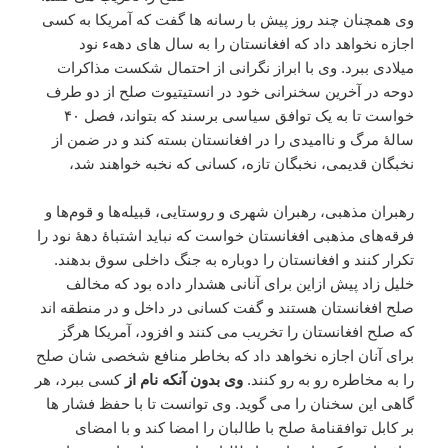
وی همچنان چند روز پیش با رسانه ها گفت که آمریکا به کسی
اجازه نخواهد داد که افغانستان را به سال های دههء نود
میلادی ببرد. وی با ابراز نگرانی از احتمال شکست مذاکرات
دوحه در آخرین سخنرانی خود در انستیتیوت صلح از دو طرف
خواست تا به یک توافق سیاسی برسند که بتواند، فصل ۴۰
سالۀ مرگ و ناامیدی را در افغانستان بسته کند و در ضمن از
نخبگان قدیمی، نخبگان تازه، کسانی که نخبه خواهند شد،
رهبران مذهبی، رهبران شهری و روستایی، قبیله‌‌‎ها و قوم‌ها و
فرقه‌‌های مذهبی افغانستان خواست که نباید اشتباۀ دهۀ نود را
تکرار کنند و افغانستان را دوباره به جنگ داخلی سوق بدهند.
خلیل زاد پیش ازاین برای آنانی هشدار داده بود که مخالف
صلح افغانستان هستند و گفت کسانی در داخل و در منطقه اند
که صلح افغانستان را تخریب می کنند و افزود، آمریکا هرگز
برای آنان اجازه نخواهد داد که بخاطر منافع شخصی شان صلح
را به مخاطره رو به رو کنند.
وی بدون آنکه نام از
کسی ببرد، هر
گاهی این سخنان را می گوید. وی توانست تا با حفظ فشار ها
بر کابل توافقنامۀ صلح با طالبان را امضا کند و با امضای