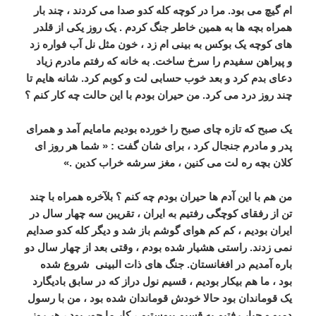
ام گیچ می بود. مرا در کوچه کله کدو صدا می کردند ، چند بار
همراه بچه ها به همین خاطر جنگ کردم . یک روز یکی از قلدر
های کوچه یک بوکس به بینی ام زد ، خون مثل نل آب فواره زد
و پیراهن سفیدم را سرخ ساخت. به خانه که رفتم مادرم زیاد
دعای بدم کرد و بعد خوب حسابی لت و کوبم کرد. شانه هایم تا
چند روز درد می کرد. من حیران بودم با این حالت چه کار کنم ؟
یک صبح که تازه چای صبح را خورده بودیم مامایم آمد و همرای
پدر و مادرم جنجال کرد ، برای شان گفت : « شما هر روز ای
کلان بچه ره لت می کنین ، مغز سرشه خراب کدین .»
من هم با این آدم ها حیران بودم چه کنم ؟ بلآخره همراه با چند
تن از رفقای کوچگی رفتیم به ایران ، تقریبن سه چهار سال در
ایران بودیم ، کم کم هوای گوشم باز شد و دیگر کله کدو صدایم
نمی زدند. راستی هشیار شده بودم ، وقتی بعد از چهار سال دو
باره آمدیم در افغانستان. جنگ های ذات البینی شروع شده
بود ، ما هم بیکار بودیم ، قسیم نول دراز که در سابق بادیگارد
یک قوماندان بود حالا خودش قوماندان شده بود ، من با رسول
دمبو و جبار رفتیم به قسیم پیوستیم ، کار ما جور بود ، هر روز