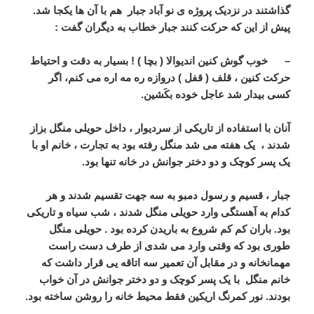
گذاشتند در نزدیک پروژه ی نو آباد جبار هم با آن ها یکجا شد.
پیش از این که حرکت کنند جبار خطاب به دیگران گفت :
– خوب گوش کنین اندیوالا ( بچا ) ! بسیار به دقت و احتیاط
حرکت کنین ، قلف ( قفل ) دروازه ره مه اره می کنم، اگر
کسی بیدار شد عاجل خوده بکَشین.
آنان با استفاده از تاریکی از سردیوار ، داخل حویلی منگل بزاز
شدند ، یک هفته می شد منگل رفته بود به تجارت ، خانم او با
یک پسر کوچک و دو دختر جوانش در خانه تنها بود.
جبار ، قسیم و رسول دمبو به سه جهت تقسیم شدند و هر
کدام به آهستگی وارد حویلی منگل شدند ، شب سیاه و تاریکی
بود. باران کم کم شروع به باریدن کرده بود . حویلی منگل
طوری بود که وقتی وارد می شدی از طرف دست راست
مهمانخانه و در مقابل آن تعمیر سه اتاقه یی قرار داشت که
خانم منگل با یک پسر کوچک و دو دختر جوانش در آن خواب
بودند. نور کمرنگ اریکین فقط محیط خانه را روشن ساخته بود.