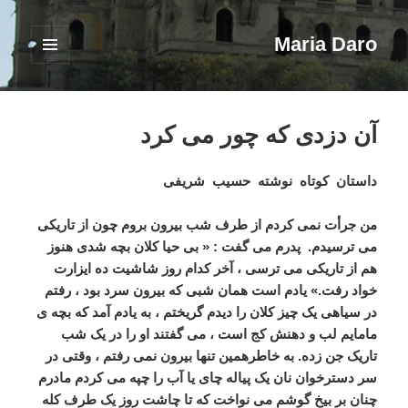
Maria Daro
فهرست
و
ابزارک‌ها
آن دزدی که چور می کرد
داستان کوتاه نوشته حسیب شریفی
من جرأت نمی کردم از طرف شب بیرون بروم چون از تاریکی
می ترسیدم. پدرم می گفت : « بی حیا کلان بچه شدی هنوز
هم از تاریکی می ترسی ، آخر کدام روز شاشیت ده ایزارت
خواد رفت.» یادم است همان شبی که بیرون سرد بود ، رفتم
در سیاهی یک چیز کلان را دیدم گریختم ، به یادم آمد که بچه ی
مامایم لب و دهنش کج است ، می گفتند او را در یک شب
تاریک جن زده. به خاطرهمین تنها بیرون نمی رفتم ، وقتی در
سر دسترخوان نان یک پیاله چای یا آب را چپه می کردم مادرم
چنان بر بیخ گوشم می نواخت که تا چاشت روز یک طرف کله