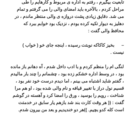
تابعیت بیگیرم ، رفتم به اداره ی مربوط و کارهایم را طی
مراحل کردم ، بالآخره باید امضای والی را می گرفتم و تمام
می شد. دقایق زیادی پشت دروازه ی والی منتظر ماندم ، در
دهلیز به دیوار تکیه کرده بودم ، نزدیک بود خوابم ببرد که
محافظ والی گفت :
– بخیز کاکاکه نوبتت رسیده ، اینجه جای خو ( خواب )
نیست .
لنگی ام را منظم کردم و با ادب داخل شدم ، آه دهانم باز مانده
بود ، در وسط اداره خشکم زده بود ، چشمانم را چند بار مالیدم
، گفتم شاید اشتباه می بینم ، اما دیدم درست خود نفر بود ،
قسیم نول دراز با تغییر قیافه و نام والی شده بود ، او هم مرا
شناخت ، رویم را بوسید ، ورق را امضا کرد و آهسته در گوشم
گفت : (( هر وقت کارت بند شد بازهم یار سابق در خدمتت
است کله کدو بچیم. ))هر دو خندیدیم و بعد من بیرون شدم.