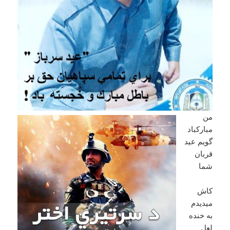
من
مبارکباد
گویم عید
قربان
شما
کاش
میدیدم
به خنده
لعل