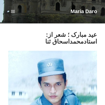
Maria Daro
فهرست
و
ابزارک‌ها
عید مبارک ؛ شعر از:
استادمحمداسحاق ثنا