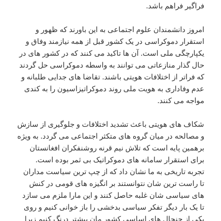
فراگیر فراهم باشد.
امروز دانشمندان علوم اجتماعی به این باورند که ظهور و
استقرار دموکراسی در یک کشور قبل از همه نیازمند وفاق و
یکپارچگی ملی است. آن ها تاکید می کنند که در کشور های در
حال گذار منازعاتی می توانند به واسطه دموکراسی حل گردند
که فراتر از اختلافات هویتی باشند. تقاضا های جدایی طلبانه و
عدم وفاداری به هویت ملی روند دموکراتیزاسیون را به کندی
مواجه می کنند.
شکاف های هویتی باعث تشدید اختلافات و جلوگیری از سازش
و مصالحه در میان گروه های متکثر اجتماعی می گردد. به ویژه
برهمین پایه است که تلاش نیم قرنه روشنفکران افغانستان
برای استقرار سامانه های دموکراتیک بی ثمر بوده است.
تجربه تاریخی به ما نشان داد که از چپ ترین سیاست مداران
تا راست ترین شان نتوانستند بر انگیزه های قومی در کنش
های سیاسی شان غلبه حاصل کنند و این مارا ملزم می سازد
تا یک بار دیگر تفکر سیاسی بدخشی را باز خوانی کنیم و روی
یکی از جنجال های اساسی کشور مان بیشتر درنگ کنیم زیرا