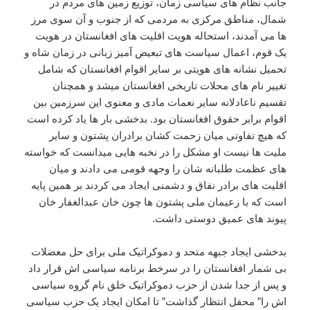
جانب نظام های سیاسی زمان، توزیع زمین های مردم در
شمال، مناطق مرکزی به مردمی که از جنوب و آن سوی مرز
ها می آمدند، استحاله هویت اقلیت های افغانستان در هویت
یک قوم، اعمال سیاست های تبعیض آمیز زبانی در زمان شاه و
تحمیل نشانه های هویتی بر سایر اقوام افغانستان که شامل
تغییر نام های محلات تاریخی افغانستان میشد و همچنان
تقسیم ناعادلانه سایر نعمات مادی و معنوی این سرزمین بین
اقوام برابر حقوق افغانستان بود. بدخشی بار ها یاد کرده است
که هیچ تفاوتی میان زحمت کشان برادران پشتون و سایر
ملیت ها نیست او مشکل را در نخبه هایی میدانست که خواسته
های عظمت طلبانه شان را وجهه قومی می دادند و میان
اقلیت های برادر نفاق و دشمنی ایجاد می کردند بر همین پایه
است که با زعیمان ملی پشتون ها چون خان عبدالغفار خان
پیوند های عمیق دوستی داشت.
بدخشی ایجاد جبهه متحد و دموکراتیک ملی برای حل معضلات
بی شمار افغانستان را در سرخط برنامه سیاسی اش قرار داد
و پس از جدا شدن از حزب دموکراتیک خلق نام گروه سیاسی
اش را” محفل انتظار گذاشت” تا امکان ایجاد یک حزب سیاسی