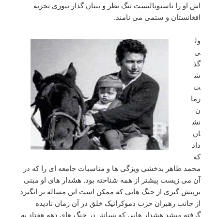
اش او را ناسیونالیست تنگ نظر و بنیان گذار تیوری تجزیه
افغانستان و ستمی می نامند.
ول
ی
گذ
ش
ت
زما
ن
نش
ان
داد
که
محمد طاهر بدخشی ویژگی ها و مناسبات جامعه ای را که در
آن می زیست پیشتر از همه شناخته بود. هشدار های او مبنی
برپیش گیری از جنگ هایی که ممکن است این مساله بر انگیزد
از جانب رهبران حزب دموکراتیک خلق در آن زمان نادیده
گرفته میشد هشدار هایی که پسانتر در جنگ های دهه هفتاد به