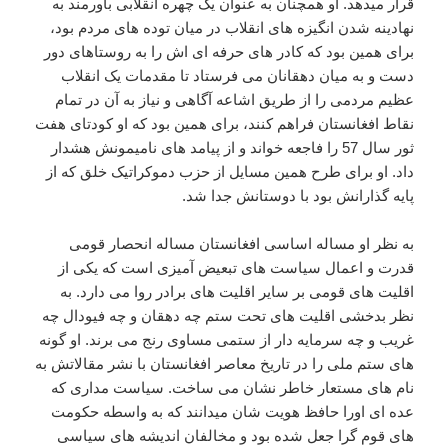
قرار میدهد. او همچنان به عنوان یک چهره انقلابی باورمند به
نهادینه شدن انگیزه های انقلاب در میان توده های مردم بود،
برای همین بود که کادر های حرفه ای اش را به روستاهای دور
دست و به میان دهقانان می فرستاد تا مقدمات یک انقلاب
عظیم مردمی را از طریق اشاعه آگاهی و نیاز به آن در تمام
نقاط افغانستان فراهم کنند، برای همین بود که او کودتای هفت
ثور سال 57 را فاجعه خواند و از پیامد های نامیمونش هشدار
داد. او برای طرح همین مسایل از حزب دموکراتیک خلق که از
پایه گذارانش بود با دوستانش جدا شد.
به نظر او مساله اساسی افغانستان مساله انحصار قومی
قدرت و اعمال سیاست های تبعیض آمیزی است که یکی از
اقلیت های قومی بر سایر اقلیت های برادر روا می دارد. به
نظر بدخشی اقلیت های تحت ستم چه دهقان و چه فیودال چه
غریب و چه سرمایه دار از ستمی مساوی رنج می برند. او گونه
های ستم ملی را در تاریخ معاصر افغانستان با نشر مقالاتش به
نام های مستعار خاطر نشان می ساخت. سیاست مداری که
عده ای اورا حافظ هویت شان میدانند که به واسطه حکومت
های قوم گرا جعل شده بود و مخالفان اندیشه های سیاسی