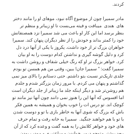
کردند‌.
مادر سمیرا چون از موضوع آگاه نبود، موهای او را مانند دختر
های هندی میبافت و فیته می‌بست تا او زیباتر و منظم تر
بنظر برسد اما این کار او باعث می شد سمیرا نزد همصنفانش
خود را کمتر بداند و خودش را از نظر دیگران پنهان کند‌. سمیرا
خواهران بزرگ تر از خود داشت. یکروز با یکی از آنها درد دل
کرد و دلیل گوشه گیری و نداشتن کدام دوست را به او بیان
کرد. خواهر بزرگ تر او که رنگ خیلی شفاف و روشن داشت به
سمیرا گفت: ” سمیرا جان! ببین، وقتی من هم همسن تو بودم
جلدی تاریک‌تر نسبت بتو داشتم. حتی دستانم را بالای میز نمی
گذاشتم و پنهان می کردم. با مرور زمان بزرگتر شدم و جلدم
هم روشن‌تر شد و دیگر اینکه جلد ما زیباتر از جلد دیگران است
اما افسوس که آنها این را هنوز نمی دانند چون آنها نیز مانند تو
کوچک اند. تو درس ات را خوب بخوان و همیشه به همین فکر
باش که بزرگ که شوی آنها به خاطر بازی با تو و دوست شدن
با تو با هم خواهند جنگید‌. سمیرا به خانه رفت و تمام حرف
های خود و خواهر کلانش را به همه‌ گفت و وعده کرد که از آن
ببعد بیشتر متوجه درس خواندن و ساعتیری و مودب بودن