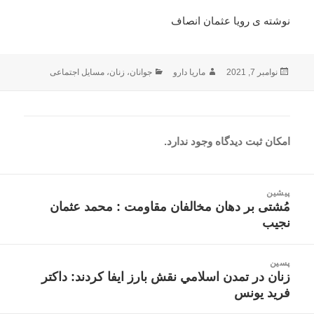
نوشته ی رویا عثمان انصاف
ارسال
نویسنده
دسته‌ها
نوامبر 7, 2021
ماریا دارو
جوانان
،
زنان
،
مسایل اجتماعی
شده
در
امکان ثبت دیدگاه وجود ندارد.
اهبری
پیشین
وشته
مُشتی بر دهان مخالفان مقاومت : محمد عثمان
نوشته
نجیب
قبلی:
پسین
زنان در تمدن اسلامي نقش بارز ايفا كردند: داکتر
نوشته
فرید یونس
بعدی: