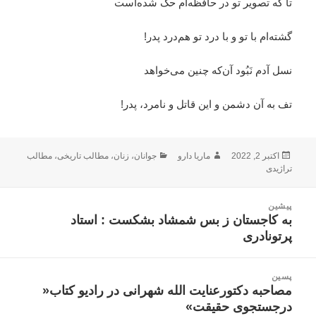
تا که تصویر تو در حافظه‌ام حک شده‌است
گشته‌ام با تو و با درد تو هم‌درد پدر!
نسل آدم نَبُود آن‌که چنین می‌خواهد
تف به آن دشمن و این قاتل و نامرد، پدر!
ارسال
نویسنده
دسته‌ها
اکتبر 2, 2022
ماریا دارو
جوانان
،
زنان
،
مطالب تاریخی
،
مطالب
شده
تراژیدی
در
اهبری
پیشین
وشته
به کاجستان ز بس شمشاد بشکست : استاد
نوشته
پرتونادری
قبلی:
پسین
مصاحبه دکتورعنایت الله شهرانی در رادیو کتاب«
نوشته
درجستجوی حقیقت»
بعدی: