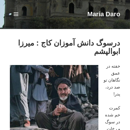
Maria Daro
فهرست
و
ابزارک‌ها
درسوگ دانش آموزان کاج : میرزا
ابوالپشم
خفته در
عمق
نگاهان تو
صد درد،
پدر!
کمرت
خم شده
در سوگ
و رخ‌ات