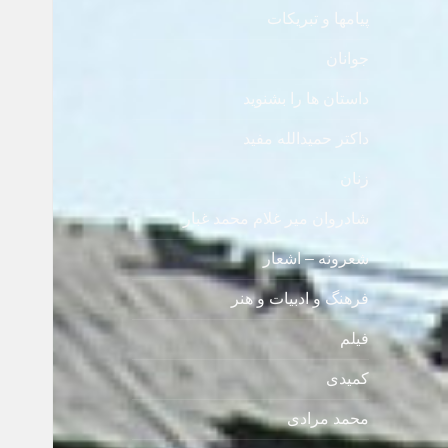
پیامها و تبریکات
جوانان
داستان ها را بشنوید
داکتر حمیدالله مفید
زنان
شادروان میر غلام محمد غبار
شعرونه – اشعار
فرهنگ و ادبیات و هنر
فیلم
کمیدی
محمد مرادی