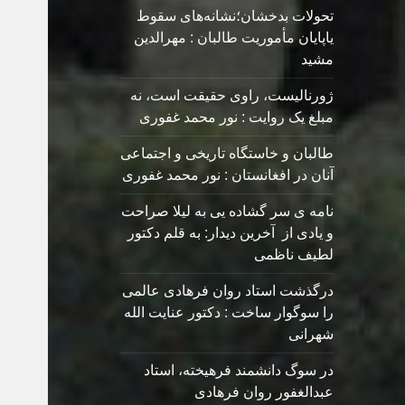
تحولات بدخشان؛نشانه‌های سقوط
یاپایان مأموریت طالبان : مهرالدین
مشید
ژورنالیست، راوی حقیقت است، نه
مبلغ یک روایت : نور محمد غفوری
طالبان و خاستگاه تاریخی و اجتماعی
آنان در افغانستان : نور محمد غفوری
نامه ی سر گشاده يی به ليلا صراحت
و یادی از آخرین دیدار: به قلم دکتور
لطیف ناظمی
درگذشت استاد روان فرهادی عالمی
را سوگوار ساخت : دکتور عنایت الله
شهرانی
در سوگ دانشمند فرهیخته، استاد
عبدالغفور روان فرهادی