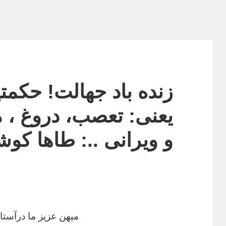
زنده باد جهالت! حکمت
یعنی: تعصب، دروغ ، 
و ویرانی ..: طاها کوش
میهن عزیز ما درآست