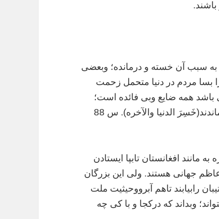
 به سبب آن خسته و درمانده؛ وبعضی
ت زیرا بسا مردم در دنیا متحمل زحمت
 باشد همه ضایع وبی فائده است؛
دراینجا هم رنج بردندو آنجا نیزگرفتار مصیبت ماندند(خَسِرَ الدنیا والآخره). س 88
 مانند افغانستان تابپا ایستادن
اظم جهانی هستند. ولی این بزرگان
ان رابیابند تاهم آبرووحیثیت ملت
ند؛ وبداند که درکجا و با کی چه