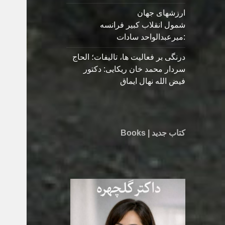
ارزشهای جهان
شمول انقلاب کبیر فرانسه
:میرعبدالواحد سادات
درنگی بر فعالیت ها، تالیفات؛ الحاج
سردار محمد خان ریکایی: دکتور
فیض الله نهال ایماق
کتاب جدید | Books