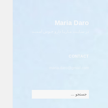
Maria Daro
در سـایـت مـاریـا دارو خـوش آمـدیـد
CONTACT
maria.daro@gmail.com
جستجو
برای: