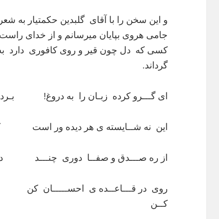
و این سخن را با آقای گلبدین حکمتیار به شعر ب
جامی هروی بپایان میرسانم و از خدای راست ک
کسی که دل چون قیر و روی کافوری دارد به 
گرداند.
ای گـــرو کرده زبـان را به دروغ! بـرده بهت
این نه شــایسته ی هر دیده ور است کــه
از ره صـــدق و صفــا دوری چنـــد دل قی
روی در قـــاعــده ی احســـــان کن ظـا
کــن