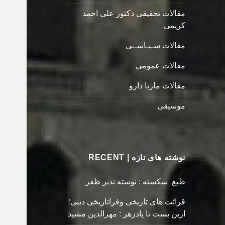
مقالات تحقیقی دکتور علی احمد
کریمی
مقالات سـیـاســی
مقالات عمومی
مقالات ماریا دارو
موسیقی
نوشته های تازه | RECENT
طبع شکسته : نوشته نذیر ظفر
قرائت های تاریخی وفراتاریخی دینی؛
ازبن بست تا پادزهر : مهرالدین مشید