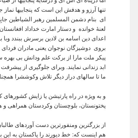
اما درپناه آی اس آی و درسایه پنجابیها از ضیا
تنها آرزو و هدفش این است که پنجابیها نماز
ای بنام دشمن المسلمین رهبر الشیاطین جابِرُا
لعنۀ خوانده و دستار امارت خداداد افغانستا
اعدای دین اسامه بن لادین برسرش ببندد وبا
بروی دوشیزگان نوجوان یعنی مادران فردای ا
پیکر ملت مارا از برکت علم ودانش بی بهره سا
ابد زندانی نمایند. وبرای جلوگیری از پیشرفت 
ما تا سالهای دراز دیگر تلاش وکوششرا همچنان
و به ویژه در راه پارتیشن یا زایش کشورهای 
پختونستان، بلوچستان وکردستان همراهی و همد
از بزرگترین ومنفورترین دست آوردهای طالبان
هم اینست که: خط دیورند را پاکستان به این 