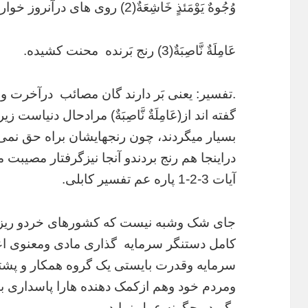
وُجُوهٌ يَوْمَئذٍ خَاشِعَةٌ(2) روی های درآنروز خوار باشند.
عَامِلَةٌ نَّاصِبَةٌ(3) رنج بَرنده محنت کشیده.
.تفسیر: یعنی بَر دارند گان مصائب درآخرت و
گفته اند از(عَامِلَةٌ نَّاصِبَةٌ) مرادحال دنیاس
بسیار میگردند، چون رنجهایشان براه حق نمی
آیات 3-2-1 پاره عم تفسیر کابلی.
جای شک وشبه نیست که کشورهای خردو ریزه به
کامل دستنگر سرمایه گذاری مادی ومعنوی اع
سرمایه وقدرت بایستی یک گروه همکار و پشتیب
ومردم خود وهم ازکمک دهنده هارا پاسداری بتوا
بگوید وچگونه عمل نماید.