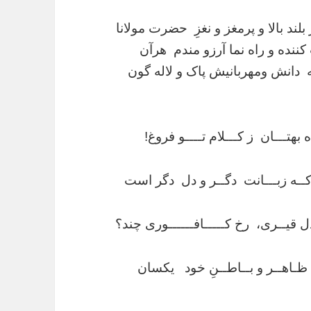
لند بالا و پرمغز و نغزِ حضرت مولانا
ننده و راه نما آرزو مندم هرآن
دانش ومهربانیش پاک و لاله گون
ـــان ز کـــلام تــــو فروغ!
 زبـــانت دگــر و دل دگر است
ــری، رخ کـــــافــــــوری چند؟
هــر و بــاطــنِ خود یکسان