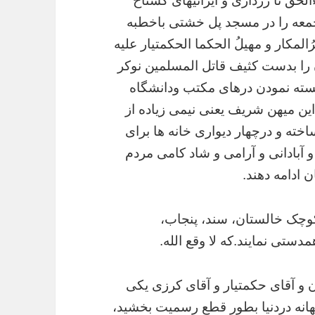
ءالحق تا زرداری و ایرانیهای گستاخ
 جمعه را در مسجد پل خشتی باخطبه
لمکار و مهیلُ الحکما الحکمتیار علیه
ن را بدست کثیف قاتل المسلمین نوکر
 بسته نمودن درهای مکتب ودانشگاه
ین میهن شریف یعنی نیمی زیاده از
خته و درچهار دیواری خانه ها برای
و آبادانی و آرامی و شاد کامی مردم
 ادامه دهند.
کوچک خالستان، سند، پنجاب،
ستی نمایند.که لا وقع الله.
 و آقای حکمتیار و آقای کرزی یکی
بهانه دردنیا بطور قطع رسمیت بخشید،