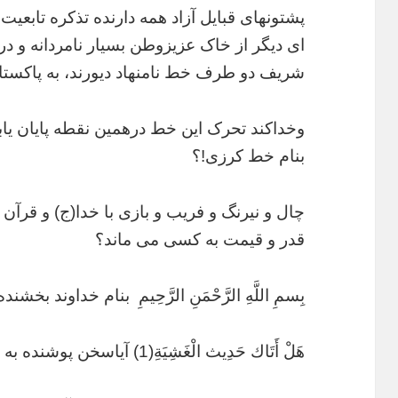
پشتونهای قبایل آزاد همه دارنده تذکره تابعیت
ای دیگر از خاک عزیزوطن بسیار نامردانه و در
شریف دو طرف خط نامنهاد دیورند، به پاکستان
وخداکند تحرک این خط درهمین نقطه پایان یاب
بنام خط کرزی!؟
چال و نیرنگ و فریب و بازی با خدا(ج) و قرآن
قدر و قیمت به کسی می ماند؟
بِسمِ اللَّهِ الرَّحْمَنِ الرَّحِيمِ بنام خداوند بخشن
هَلْ أَتَاك حَدِيث الْغَشِيَةِ(1) آیاسخن پوشنده به تو رسيده است !؟