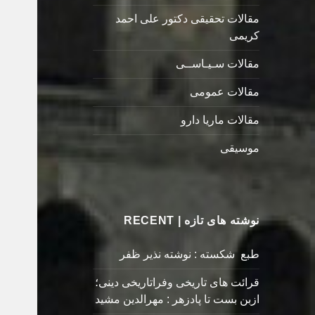
مقالات تحقیقی دکتور علی احمد
کریمی
مقالات سـیـاســی
مقالات عمومی
مقالات ماریا دارو
موسیقی
نوشته های تازه | RECENT
طبع شکسته : نوشته نذیر ظفر
قرائت های تاریخی وفراتاریخی دینی؛
ازبن بست تا پادزهر : مهرالدین مشید