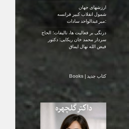
ارزشهای جهان
شمول انقلاب کبیر فرانسه
:میرعبدالواحد سادات
درنگی بر فعالیت ها، تالیفات؛ الحاج
سردار محمد خان ریکایی: دکتور
فیض الله نهال ایماق
کتاب جدید | Books