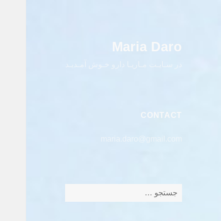
Maria Daro
در سـایـت مـاریـا دارو خـوش آمـدیـد
CONTACT
maria.daro@gmail.com
جستجو
برای: