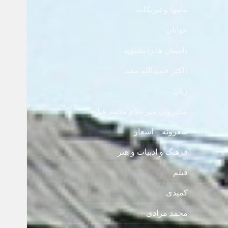
پیامها و تبریکات
جوانان
داستان ها را بشنوید
داکتر حمیدالله مفید
زنان
شادروان میر غلام محمد غبار
شعرونه – اشعار
فرهنگ و ادبیات و هنر
فیلم
کمیدی
محمد مرادی