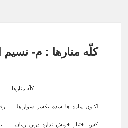
کلّه منارها : م- نسیم 
کلّه منارها
اکنون پیاده ها شده یکسر سوار ها رف
کس اختیار خویش ندارد درین زمان یاد آ