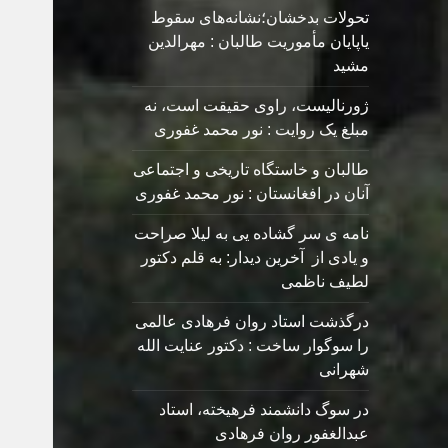
تحولات بدخشان؛نشانه‌های سقوط
یاپایان مأموریت طالبان : مهرالدین
مشید
ژورنالیست، راوی حقیقت است، نه
مبلغ یک روایت : نور محمد غفوری
طالبان و خاستگاه تاریخی و اجتماعی
آنان در افغانستان : نور محمد غفوری
نامه ی سر گشاده يی به ليلا صراحت
و یادی از آخرین دیدار: به قلم دکتور
لطیف ناظمی
درگذشت استاد روان فرهادی عالمی
را سوگوار ساخت : دکتور عنایت الله
شهرانی
در سوگ دانشمند فرهیخته، استاد
عبدالغفور روان فرهادی