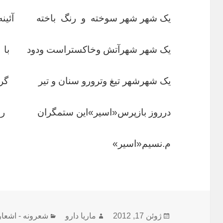
یک شهر شهر سوخته و رنگ باخته آئینهء
یک شهر شهرآتش وخاکستراست ودود با مر
یک شهرشهر تیغ وترورو سنان و تیر گردید
درروز بازپرس«اسیر»این ستمگران ره گم 
م.نسیم«اسیر»
ارسال
نویسنده
دسته‌ها
ژوئن 17, 2012
ماریا دارو
شعرونه - اشعار