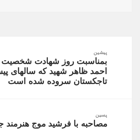
شده
در
راهبری
نوشته
پیشین
بمناسبت روز شهادت شخصیت گرا
نوشته
احمد ظاهر شهید که سالهای پی
قبلی:
تاجکستان سروده شده است
پسین
مصاحبه با فرشید موج هنرمند 
نوشته
بعدی: