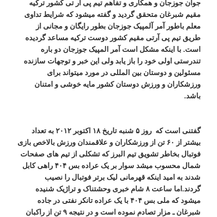
جوان جوزجان و همکاری و تفاهم تیم پی آر تی کشور ترکیه
مقیم شبرغان متحقق گردید و گفته میشود که شرایط تداوی
معلم باطور آمر آلمپیک جوزجان بطور رایگان و مجانی از
طریق تیم پی آرتی مقیم کشور دوست ترکیه مساعد گردیده
است.
با اینکه مشکل است آمر المپیک جوزجان دو باره
تندرستی اولی خود را باز یابد ولی این خبر و توجهات سازنده
مسئولین و دوستان بین المللی در مورد میتواند برای
ورزشکاران و ورزش دوستان کشور مایه خوشی و امتنان
باشد.
گفتنی است که روز
۵
شنبه تاریخ
۱۸
اکتوبر
۲۰۱۲
به تعداد
بیشتر از
۶۰
تن از ورزشکاران و علاقمندان ورزش بالاخص بازی
فوتبال بخاطر تشویق تیم البرز که تشکلی از تیم های صفحات
شمال محسوب میشد سوار بر یک عراده بس
۴۰۴
راهی کابل
شدند به امید اینکه قهرمانی لیک برتر فوتبال را نصیب
گردند.
اما ساعت
۸
شام خبری وحشتناک و تراژیک شنیده
میشود که ملی بس
۴۰۴
با یک عراده تانکر نفتی در جاده
شبرغان ـ مزار تصادم نموده است و در نتیجه
۹
تن از راکبان