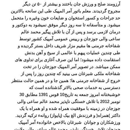
آرزومند صلح و ورزش جان باختند و بیشتر از
۵۰
تن دیگر
مجروح گردیدند.
معلم باتور آمر المپیک طی این سانحه بالاترین
حد جراحات و کسور استخوان و ضایعات خون وغیره را متحمل
میشود. و متأسفانه تا سه روز دیگر موفق نمیشود به دوکتور و
درمان لازمی برسد و پس از آن
با تلاش پیگیر محمد عالم
ساعی والی جوزجان و رییس عمومی آمپیک کشور
توسط
شفاخانه جرمنی ها مقیم مزار شریف داخل بستر گردیده و
طی چندین عملیات پیهم با عالمی از سیخ و آهن بدنش
استقامت داده میشود؛ اما این صرف آغازی برای تداوی های
ممکن میباشد.
در تصویر آمر المپیک جوزجان را در تخت
شفاخانه ملکی شبرغان می بینید که چندین روز را پس از
خروج از شفاخانه جرمنی ها؛ همین جا و در همین حالت منتظر
دسترسی به خدمات صحی بالاتر گذشتانده است که
خوشبختانه امروز جمعه به تاریخ10 قوس 1391 مطابق 30
نومبر 2012 با تلاش خستگی ناپذیر محمد عالم ساعی والی
جوزجان در زمینه با موفقیت همراه شده و او همراه با یک
داکتر
)
همراه
(
و فرزندش الغ بیک
(پایواز)
روانهء ترکیه گردید.
ورزشکاران و جوانان شبرغان بالاخص خانوادهء آمر آمپیک
جوزجان تلاش خستگی ناپذیر محمد عالم ساعی والی ولایت