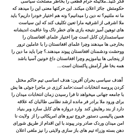
فکر کنید..ملائیکه حرام قطعی را بخاطر مصلحت سیاسی
حکومتش جائز اعلان میکند. این حرکتها معنی این را میدهد که
ما نه ملتیم؟ نه دین را میدانیم؟ ونه هم اختیار خودرا داریم؟ باید
ملا اشرفی از اشرفیه مارا تعین تکلیف کند که این سیاست
های توهین آمیز نتیجه بازی های خطر ناک ونا عاقبت اندیشانه
سیاستمداران کابل است چرا اختیار علمای افغانستان را
بخارجی ها میدهند وچرا علمای افغانستان را با عاملین ترور
ووحشت ودشمنان افغانستان پیوند میدهند.؟ چرا باید ما دین را
از پنجابی ها بیاموزیم وچرا افغانستان داغ خونین آسیا باشد
همه بخا طر آرامش پاکستان است…
أهدف سیاسی بحران آفرین
: هدف اساسی تیم حاکم مختل
کردن پروسه انتخابات است:حامد کرزی در ماجرا جوئی ها یش
با جامعه جهانی میخواهد تا فرا رسیدن زمان انتخابات میدان را
برای ورود ملا برادر فر مانده ارشد نظامی طالبان که علاقه
دارد از بند رهایش کند وارد دروازه های کابل سازد وبر بنیاد
همین پالیسی دستور خروج نیرو های امریکائی را از ولایت نا
امن میدان وردک صادر ودر پیوند با این اقدام از طریق شورای
دهن بسته وزراء تیم های باز سازی ولایتی را نیز ملغی اعلان