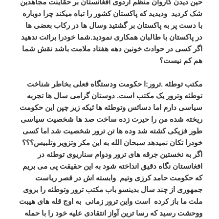
حین دیدن کاروان منظم اردوی افغانستان بر حقاینت مجاهدین
شک کردید ودیدید که پاکستان کشور را تباه میکند چرا دوباره
با دست پر به پاکستان بر گشتید وسال ها در رکاب بعضی ها
در پاکستان با طالبان همکاری نمودید.شما خودرا برائت ندهید
اگر کسی در حوادث خونین دهه هفتاد ملامت باشد نقش شما
هم کم نیست؟
مکتب توطئه .ترور
:ا حکومت ودستگاه فعلی بخاطر شناخت
توطئه وترور یک مکتب است. دوستان گرامی سال ها تجربه
سیاسی دارم اما دسائس وتوطئه ها ئیکه زیر چپن این حکومت
ریخته شده من را حیرت زده ساخت صد ها شخصیت سیاسی
طور فزیکی کشته شد وده ها تن ترور شخصیت شد اما کسی
خودرا تکان نمیدهد سبحان الله به این مکر وتزویر وتلبیس؟؟؟
اگر به نخستین جرقه های ترور ودوام سناریوی توطئه در
افغانستان نگاه دقیق انداخته شود به این حقیقت پی می بریم
که حکومت حامد کرزی وتیم وابسته اش در قصر ریاست
جمهوری از چند سال بدینسو باب مکتب ترور وتوطئه را بروی
ملت ما باز کرده است واین ترور زمانی به اوج قله های هیبت
ووحشت رسید که رسا ترین آواز انتقادی علیه خود را با حمله