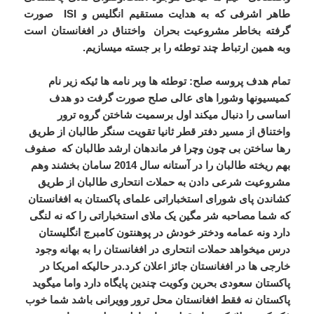
طاهر اشرفی که به هدایت مستقیم انگلیس و
ISI
صورت
گرفته بخاطر مشروعیت بحران واختناق در افغانستان است
وبه همین ارتباط چند توطئه را بر جسته میسازیم.
تمام هدف پروسه صلح:
توطئه ها وبر نامه ها ئیکه زیر نام
کمیسیونها وشورا های عالی صلح صورت گرفت دو هدف
اساسی را دنبال میکند اول برسمیت شاختن گروه ترور
واختناق از مسیر دفتر قطر ثانیا تقویت سنگر طالبان از طریق
رها ساختن بی چون وچرا فر ماندهان ارشد طالبان که صفوف
بهم ریخته طالبان را در آستانه سال 2014 سامان بخشند وهم
مشروعیت شرعی دادن به حملات انتحاری طالبان از طریق
کشاندن پای شورای استخباراتی علمای پاکستان به افغانستان
که شما مصاحبه شر مگین یک ملای استخباراتی را که نه لنگی
دارد ونه عمامه ودختر خودش در پوهنتون کامبرج انگلیستان
درس میخواهد حملات انتحاری در افغانستان را به بهانه وجود
خارجی ها در افغانستان جائز اعلان کرد.در حالیکه امریکا در
پاکستان سعودی بحرین وکویت چندین پایگاه دارد واما میگوید
پاکستان نه فقط افغانستان محل ترور وویرانی باشد شما خوب