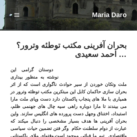
Maria Daro
فهرست
و
ابزارک‌ها
بحران آفرینی مکتب توطئه وترور؟
… احمد سعیدی
دوستان گرامی این
نوشته به منظور بیداری
ملت وتکان خوردن از سیر حوادث ناگواری است که از اثر
بحران سازی حاکمان کابل این مبتکرین مکتب توظئه وترور در
همیاری با ملا های پنجاب پاکستان دارد دست وپای ملت مارا
می بیندند تا مارا دوباره راهی سیه چال های جهنمی ظلم،
استبداد، اختناق وجهل دست پرورده های انگلیس سازند. واین
بحران آفرینی ها هدف بسیار مشخصی را دنبال میکند که
عبارت از دوام سلطنت حکام وگر فتن تضمین حیات سیاسی
واقتصادی تیم ما فیائی موجود است.وفتوای ملای پاکستانی