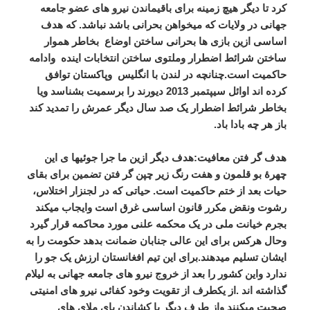
کرد تا دیگر هیچ زمینه برای باقیماندن نیرو های عضو جامعه
جهانی در ولایات که میخواهن بحرانی باشد نباشد. که هدف
اساسی ازین بازی ها بحرانی ساختن اوضاع بخاطر هموار
ساختن شرائط اضطرار وملتوی ساختن انتخابات اینده وادامه
حاکمیت است.چنانچه در لندن با انگلیس وپاکستان توافق
کرده اند اوائل سیپتمبر 2013 دیورند را برسمیت بشناسد ویا
بخاطر شرائط اضطرار یک صد سال دیگر عمرش را تمدید کند
باز هر چه بادا باد.
هدف گر فتن معافیت
:هدف دیگر ازین ما جرا جوئیها ی این
چهرۀ بو قلمون و هفت رنگ زیر چپن گر فتن تضمین برای بقای
حیات بعد از ختم حاکمیت است. حیاتی که در لجنزار اختلاس،
رشوت ونقض مکرر قانون اساسی غرق است وایجاب میکند
بجرم خیانت ملی در یک محکمه علنی مورد محاکمه قرار گیرد
وحال هرکس برای این عالی جنابان ضمانت بدهد حکومت را به
ایشان تسلیم میدهند.برای این تیم افغانستان ارزش یک جو را
ندارد واین کشور را بعد از خروج نیرو های جامعه جهانی به لیلام
گذاشته اند .از یکطرف از تقویت وخود کفائی نیرو های امنیتی
صحبت میکنند واز طرف دیگر با کشاندن پای ملای های