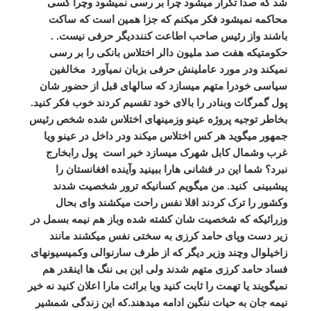
شد که صدا تکرار میشود چرا بر رسی نمیشود وچرا کسی
محاکمه نمیشود فکر میکنم که جزا همین است که ساکت
باشند واز رئیس صاحب اطاعت کننددیگر حرفی نیست. .
حکومتیکه هفت صد ملیون دالر اختلاس بانکی را بر رسی
نمیکند ودر مورد عاملینش حرفی بزبان نمیآورد مخالفین
سیاسی خودرا متهم میسازد که سالهای قبل از حضور شان
پول گمرگات وبنادر را بالای خود تقسیم کردند خوب فکر کنید.
بخاطر توجیه پروژه عینو وزمینهای اختلاس شده شخص رئیس
جمهور میگوید هر کس اختلاس میکند ودر داخل در عینو ویا
غرب وشمال کابل شهرک میسازد خیر است پول رابخارج
نبرد؟ شما این در فشانی هارا ببینید وآینده افغانستان را
پیشبینی کنید. من میگویم کسانیکه ترور شخصیت شدند
وکشور را ترک کردند اقلا نفس راحت میکشند وای بحال
وزرائیکه که شخصیت شان کشته شده وباز هم نیمه بسمل در
زیر دست وپای حامد کرزی به سختی نفس میکشند مانند
زاخیلوال وچند وزیر دیگر که از طرف سارنوالی وکمیسیونهای
فساد حامد کرزی متهم شدند ولی این بی ننگ ها اینقدر هم
نمیگویند یا تهمت را ثابت کنید ویا برائت مارا اعلان کنید نه خیر
نیمه جان به حیات ننگین ادامه میدهند.که این زندگی شمشیر