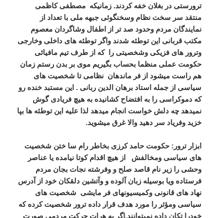
ترورستی در بغلان خفه کردند. زمانیکه مصطفی کاظمی
منتقد سر سخت نظام وسخنگوئی جبهه ملی با تعداد از
نمایندگان مردم وحدود صد تر از اطفال وشاگردان معصوم
مکتب قربانی این توطئه شدند واگر توطئه های داخلی وخارجی
وترور های فزیکی وشخصیتی را که از طرف تیم مافیائی
حکومت عملی منظما بحساب بگیریم موی بر بدن رستم زمان
هم راست میشود از فر ماندهان نظامی تا شخصیت های
سیاسی از جمله استاد برهان الدین ربانی . این مستبد خنده رو
که دموکراسی را به افتضاح کشانیده به هیچ فریادی گوش
نمیدهد چه دلش خواست انجام میدهد لذا علیه این توطئه ها بپا
خزید وفریاد سر دهید والا غرق میشوید.
ابزار ترور:
حکومت حامد کرزی بخاطر رام سا ختن شخصیت
های سیاسی ومخالفش از هیچ اقدام کوتا نیامده یا عناصر
وحشی را زیر نام قاصد صلح و وفرشته نجات بجان مردم
فرستاده ویا بوسیله زبان آلوده و وآتشین دلقکان خود از آدرس
نهاد های قانونی وکمیسیونهای فر مایشی شخصیت های
سیاسی ومؤثر را مورد هدف قرار داده ترور شخصیت کرده که
خودرا تکان داده نمیتوانند.اگر به هرات حرکت مردمی صورت