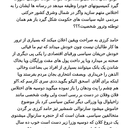
گیرد کمیسیونهای خودرا وظیفه میدهد در رسانه ها ایشان را به
اختلاس متهم سازید واگر در شمال وشرق کشور حرکتی
مردمی علیه سیاست های حکومت شکل گیرد باز هم همان
توطئه وترور شخصیت؟؟؟
حامد کرزی به صراحت ویقین اعلان میکند که بسیاری از ترور
ها کار طالبان نیست چون خودش میداند که تیم ما فیائی
خودش حریفان سیاسی ورقبای اقتصادی را یکی پی دیگری از
صحنه بر میدارد وبا پر داخت پول های مفت ورایگان ویا بخاک
شاندن یک بانک میتوانند بسیاری از افراذ بی بضاعت وخالی
الذهن را خریداری وبصفت انتحاری بجان مردم بفرستد ویا
اینکه برای آقای اسحق الیکو بگوید.ددی سری کارسم که.؟او
هم چشم را پت ودهان را باز نموده میگوید دوسیه های اختلاس
فلان وفلان در دست بر رسی است ولی وقت شخصی مانند
زاخیلوال ویا وزرائی دیگر تمکین سیاسی کرد باز موضوع
خاموش میشود سارنوالی شمشیر تیز حامد کرزی بر گردن
متخالفین سیاسی. همان است که از حنجره سارنوال میشنوی
یک دروغ کلان که دوسیه وزرا زیر دست است خوب ده سال