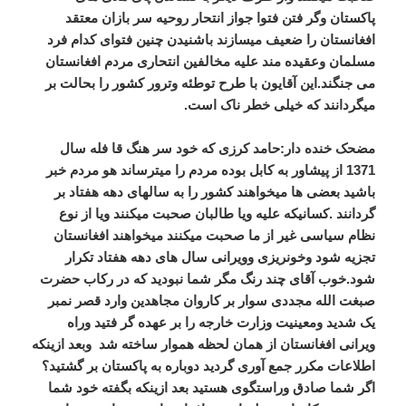
پاکستان وگر فتن فتوا جواز انتحار روحیه سر بازان معتقد
افغانستان را ضعیف میسازند باشنیدن چنین فتوای کدام فرد
مسلمان وعقیده مند علیه مخالفین انتحاری مردم افغانستان
می جنگند.این آقایون با طرح توطئه وترور کشور را بحالت بر
میگردانند که خیلی خطر ناک است.
مضحک خنده دار
:حامد کرزی که خود سر هنگ قا فله سال
1371 از پیشاور به کابل بوده مردم را میترساند هو مردم خبر
باشید بعضی ها میخواهند کشور را به سالهای دهه هفتاد بر
گردانند .کسانیکه علیه ویا طالبان صحبت میکنند ویا از نوع
نظام سیاسی غیر از ما صحبت میکنند میخواهند افغانستان
تجزیه شود وخونریزی وویرانی سال های دهه هفتاد تکرار
شود.خوب آقای چند رنگ مگر شما نبودید که در رکاب حضرت
صبغت الله مجددی سوار بر کاروان مجاهدین وارد قصر نمبر
یک شدید ومعینیت وزارت خارجه را بر عهده گر فتید وراه
ویرانی افغانستان از همان لحظه هموار ساخته شد وبعد ازینکه
اطلاعات مکرر جمع آوری گردید دوباره به پاکستان بر گشتید؟
اگر شما صادق وراستگوی هستید بعد ازینکه بگفته خود شما