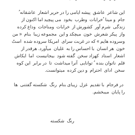
این شاعر عاشق پیشه ایامی را در حریر اشعار عاشقانه ُ
جام و مینا ُخرابات وطرب بخود می پیچید اما اکنون از
زندگی شرم آور کشورش از خرابات ومناجات وداع کرده
واز پیکر شعرش خون میچکد و این مجموعه زیبا بنام « من
وسروده هایم » که در غربت سرای امریکا سروده شده استُ
خون هر انسان با احساس را به غلیان میآورد. هرقدر از
اشعار استاد کهزاد سخن گفته شود بیجانیست اما ایکاش
قلم ناتوان بنده ُ توانایی آنرا میداشت تا در برابر این کوه
سخن ادای احترام و دین کرده میتوانست.
در فرجام با تقدیم غزل زیبای بنام رنگ شکسته گفتنی ها
را پایان میبخشم.
رنگ شکسته