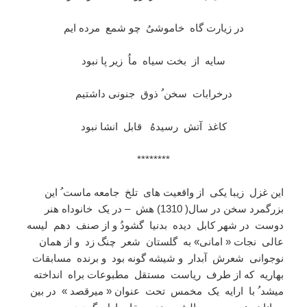
در زیارت گاه خاموشیُ چو شمع مرده ایم
سایه از بخت سیاه ماُ زیر پا نبود
درخرابات سخن ُ ذوق جنونی داشتیم
کاغذ آتش رسیدهُ قابل انشا نبود
********
این غزل زیبا یکی از واقعیت های تلخ جامعه ماست ُ این
بزرگمرد سخن در سال( 1310) هش – در یک خانوداه هنر
دوست در شهر کابل دیده بدنیا گشودُ و از صنف دهم لیسه
عالی نجات « امانی» به گلستان شعر چنگ زد و از همان
نوجوانی شعرش آبدار و شیشه گونه بود و برنده مسابقات
بهاریه که از طرف ریاست مستقل مطبوعات براه انداخته
میشد ُ با ارایه یک مخمس تحت عنوان « میرقصد » در بین