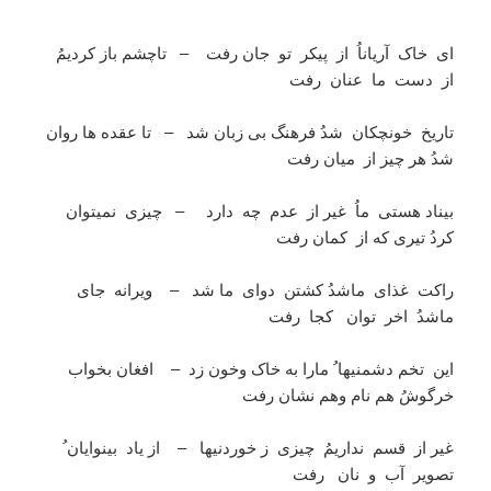
ای خاک آریاناُ از پیکر تو جان رفت – تاچشم باز کردیمُ
از دست ما عنان رفت
تاریخ خونچکان شدُ فرهنگ بی زبان شد – تا عقده ها روان
شدُ هر چیز از میان رفت
بیناد هستی ماُ غیر از عدم چه دارد – چیزی نمیتوان
کردُ تیری که از کمان رفت
راکت غذای ماشدُ کشتن دوای ما شد – ویرانه جای
ماشدُ اخر توان کجا رفت
این تخم دشمنیها ُ مارا به خاک وخون زد – افغان بخواب
خرگوشُ هم نام وهم نشان رفت
غیر از قسم نداریمُ چیزی ز خوردنیها – از یاد بینوایان ُ
تصویر آب و نان رفت