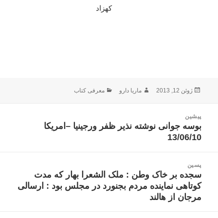
کهزاد
ارسال
نویسنده
دسته‌ها
ژوئن 12, 2013
ماریا دارو
معرفی کتاب
شده
در
اهبری
پیشین
وشته
بوسه جوانی نوشته نذیر ظفر ورجینیا –امریکا
نوشته
13/06/10
قبلی:
پسین
سجده بر خاک وطن : ملک الشعرا بهار که مدت
نوشته
کوتاهی نماینده مردم بجنورد در مجلس بود : ارسالی
بعدی:
مرجان از هالند