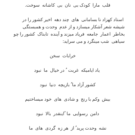
قلب مارا کودک بی نان بی کاشانه سوخت.
استاد کهزاد نا بسامانی های چند دهه اخیر کشور را در
شیشه شعر آشکار میسازد و از عدم وحدت و همبستگی
بخاطر اعمار جامعه فریاد میزند و آینده تابناک کشور را چو
سیاهی شب مینگرد و می سراید:
خرابات سخن
یاد ایامیکه غربت ُ در خیال ما نبود
کشور آزاد ما ُ بازیچه دنیا نبود
بیش وکم با رنج و شادی های خود میساختیم
دامن رسوایی ما ُاینقدر بالا نبود
نشه وحدت پرید ُ از هر زه گردی های ما