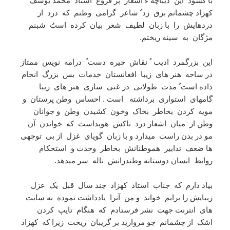
با گشود این دیباچه ء اشعار پر فروغ استاد محمد یوسف
کهزاد چشمانم برق زد ُ شاعر گرامی وطنم که درد از
دردهایش را با زبان لطیف شعر بیان کرده استُ شبنم
مژگان به سینه ریختم.
این بزرگمرد ادیب ُ نقاش چیره دست ُ درامه نویس ممتاز
در ساحه هنر های زیبا افغانستان خدمات بس بزرگ انجام
داده است ُ مدت طولانی در غنی سازی هنر های زیبا
گامهای استواری برداشته است . احساس وطن پرستان و
مویه کردن بخاطر بخاک وخون کشیدن وطن و جوانان
وطن از میان اشعار درد ناکش هویداست که خواندن آن
مو در بدن راست میدارد و با زبان گویای غزل از بی توجهی
ها ضعف تدابیر هموطنانش بخاطر وحدت و استحکام
روابط انسان دوستانه وطندرانش ناله سر میدهد.
بیاد دارم که جناب استاد کهزاد چند سال قبل یک عزل
زیبایش را برایم خواند و من آنرا یادداشت نموده به سایت
های انترنت جهت نشر فرستادم که هنگام تایپ کردن
اشک از چشمانم چو مروارید بر گریبان ریخت زیرا که کهزاد