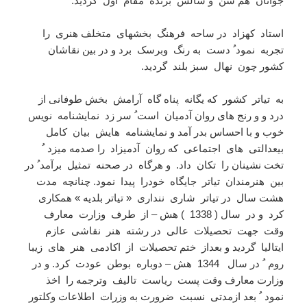
جوانان هم سن و سالش برنده مقام اول گردید.
استاد کهزاد در ساحه فرهنگ بخشهای متخلف هنری را
تجربه نمود ُ دست به رنگ وبرسک برد و در بین نقاشان
کشور چون نهال سبز بلند گردید.
به تیاتر کشور که یگانه پناه گاه آرامش بخش طوفانی از
درد و و رنج های روان آدمیان است ُ سر زد نمایشنامه نویس
خوب و با احساس بدر آمد و نمایشنامه هایش بیان کامل
بیعدالتی های اجتماعی که روان آدمیزاد را صدمه میزد ُ
تخت نشینان را تکان داد. و هرگاه در صحنه تمثیل برآمد ُ در
بین هنرمندان تیاتر جایگاه خودرا پیدا نمود. چنانچه مدت
هشت سال در تیاتر شاری ننداری « تیاتر بلدیه » همکاری
کرد و در سال ( 1338 ) هش – از طرف وزارت معارف
وقت جهت تحصیلات عالی در رشته هنر نقاشی عازم
ایتالیا گردید و بعداز ختم تحصیلات از اکادمی هنر های زیبا
روم ُ در سال 1344 هش – دوباره بوطن عودت کرد. و در
وزارت معارف وقت پست ریاست تالیف وترجمه را اخذ
نمود ُ بعد ازمدتی نسبت ضرورت به وزرات اطلاعات وکلتور