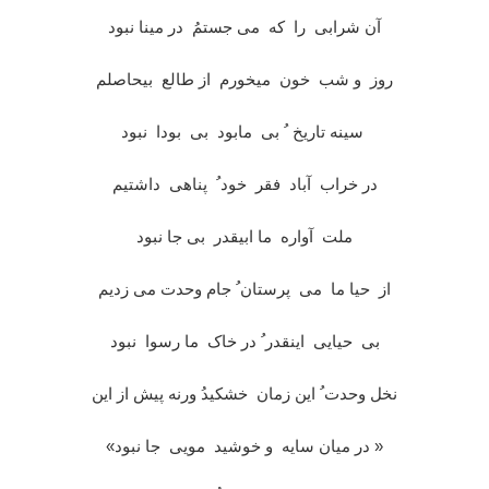
آن شرابی را که می جستمُ در مینا نبود
روز و شب خون میخورم از طالع بیحاصلم
سینه تاریخ ُ بی مابود بی بودا نبود
در خراب آباد فقر خود ُ پناهی داشتیم
ملت آواره ما ابیقدر بی جا نبود
از حیا ما می پرستان ُ جام وحدت می زدیم
بی حیایی اینقدر ُ در خاک ما رسوا نبود
نخل وحدت ُ این زمان خشکیدُ ورنه پیش از این
« در میان سایه و خوشید مویی جا نبود»