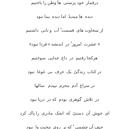
درقمار خود پرستی هاُ وطن را باختیم
دیده ها میدیدُ اما دیده بینا نبود
از سخاوت های قسمت ُ آب و نانی داشتیم
« عشرت امروز ُ در اندیشه ء فردا نبود»
هرکجا رفتیم در داغ جدایی سوختیم
در کتاب زندگیُ یک حرف بی غوغا نبود
در سراغ آدم محرم تپیدم سالها
در تلاش گوهری بودم که در دریا نبود
ای خوش آن دستیُ که اشک مادری را پاک کرد
حیف آن چشمی ُ که بر روی محبت وا نبود