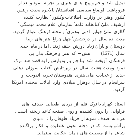
تبدیل شد و خم و پیچ ها ی هنری را تجربه نمود و بعد از
فرو پاشی اوضاع سیاسی افغانستانُ بالاخره بحیث ریئس
کلتور وهنر در وزارت اطلاعات وکلتور ُ نظارت کننده
آرشیف ملیُ کتابخانه عامه ُ سازمان غلام محمد میمنگی ُ
گالری ملیُ جوایز ادبی وهنری ُ و مجله فرهنگ عوامُ گردید.
مدت ده سال در درخشش ُ چهل چراغ هنر های زیبا
دوستان و یاران زیاد دورش حلقه زدند . اما در ماه جدی
سال (1371) هش – که هنر و فرهنگ بدار بی
فرهنگان آویخته شد بنا چار یار ودیارش را به قصد هند ترک
نمود ومدت هشت سال در زیر تابش آفتاب سوزان دهلی
جدید از عجایب های هنری هندوستان تجربه اندوخت و
سرانجام در سال دوهزار میلادی وارد ایالات محتده امریکا
گردید.
استاد کهزاد با نوک قلم از دریای طغیانی صدف های
فراوانی را برون کشیده و روی صفحه کاعذ ریخته است .
هر دانه صدف نمونه از فریاد طوفان زا ء دنیای
پرآشوبیست که در دجله بخون غلطیده و افکار پراگنده
شاعر را از مصبیت های زمان حکایت مینماید.