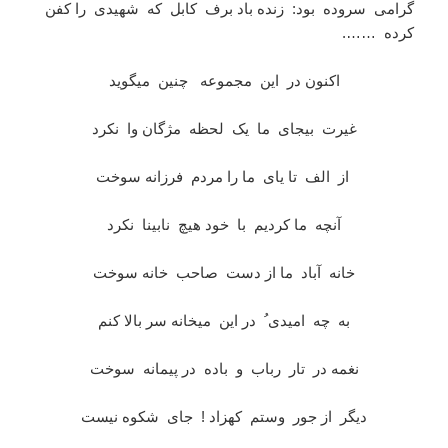
گرامی سروده بود: زنده باد برف کابل که شهیدی را کفن
کرده …….
اکنون در این مجموعه چنین میگوید
غیرت بیجای ما یک لحظه مژگان وا نکرد
از الف تا یای ما را مردم فرزانه سوخت
آنچه ما کردیم با خود هیچ نابینا نکرد
خانه آباد ما از دست صاحب خانه سوخت
به چه امیدی ُ در این میخانه سر بالا کنم
نغمه در تار رباب و باده در پیمانه سوخت
دیگر از جور وستم کهزاد ! جای شکوه نیست