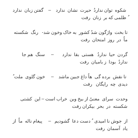
شکوه توان نداردُ حیرت نشان ندارد – گفتن زبان ندارد
ُ ظلمی که بر زنان رفت
تا بخت واژگون شدُ کشور به خاک وخون شد- رنگ شکسته
ماُ در روز امتحان رفت
گردن حیا نداردُ هستی بقا ندارد – سنگ هم جا
نداردُ بودا ز بامیان رفت
تا نقش برده گی هاُ داغ جبین ماشد – خون گلوی ملت ُ
دیدی چه رایگان رفت
وحدت سرای معنیُ از بیخ وبن خراب است – این کشتی
شکسته در بحر بیکران رفت
از جوش نا امیدی ُ دست دعا گشودیم – پیغام ناله ماُ از
یاد آسمان رفت