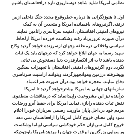
نظامی امریکا شاید شاهد دوسناریوی تازه درافغانستان باشیم.
اول تا هنوزنگرانی ها درباره خطروقوع مجدد جنگ داخلی ازبین
نرفته. اگرنیروهای باقیمانده امریکا و متحدین آن به کمک
نیروهای امنیتی افغانستان، امنیت سرتاسری راتامین نمایند
درآن صورت غروربرباد رفته وشکست خورده امریکا ازلحاظ
سیاسی واخلاقی درمنطقه وجهان ازسرزنده خواهد گردید وکاخ
سپید رسما به جهان ابلاغ خواهد کرد که درجهان باید یک ثبات
دهنده باشد تا به اثر انکسارقدرت دنیا دستخوش بی ثباتی
نگردد.دوم اگرنیروهای امنیتی افغانستان با تجهیزات سنگین
وپیشرفته درزمین وهواتجهیزگردند وبتوانند ازامنیت سرتاسری
دفاع نمایند، معجزه خواهد بود،درآن صورت هم اعتماد
سازمانهای جهانی به امریکا بیشترخواهد گردید تا امریکا
درآینده نیز این مشروعیت راپیدانماید که درمناقشات منطقوی
نقش ثبات دهنده رابازی نماید. امریکا برای حفظ آبرو ورضایت
مردم خود درداخل پایان ماوریت رسمی سربازان خودرا اعلام
نمود واین معنای خروج کامل امریکا را ازافغانستان نمی دهد
خروج کامل سربازان حکم خودکشی سیاسی اوباما وشکست
ورسوایی بزرگترین ابرقدرت جهان را میدهد،امریکا باوجودیکه