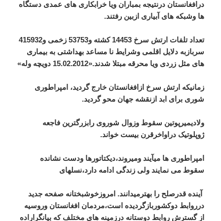
درافغانستان درنتیجه بمباران ویا خرابکاری های عمدی دستگاه
ها وشبکه های آبیاری ازبین رفتند.
تعداد تلفات ارتش سرخ 14453 کشته و53753 زخمی و415932
سربازبه دلایل اقلمی وشرایط نا مساعد بهداشتی به بیماری
های مثل زردی ویا محرقه مبتلا شدند.«15.02.2012 دویچه وله»
زمانیکه ارتش سرخ ازافغانستان خارج گردید، امپراطوری
شوری برای ابد ازنقشه جهان محو گردید.
ولادیمیرپوتین سقوط وزوال شوروی رابزرگترین فاجعه
ژوپلوتیک دراواخرقرن بیست خواند.
امپراطوری ها میآیند ومیروند،دیکتاتورها ودست نشانده
سقوط می نمایند ولی زندگی ادامه دارد،نسلهای
آینده قدرصلح را بهترمیدانند. امروزخوشبختانه صفحه جدید
درروابط دوکشوربازگردیده است،مردمان افغانستان وروسیه
از گسترش روابط دوستانه درزمینه های مختلف که بیانگراراده