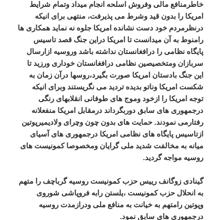
خاطرمنافع مالی وفروش اسلحه انجام میداد وتمام شرایط
امریکا را بدون قید وشرط می پذیرفت، منتهی برای انیکه
درنظرمردم خود دست نشانده امریکا جلوه نه نماید همکاری ها
رامنوط به آن میدانست تا امریکا دراین جنگ قصد تاسیس
پایگاه نظامی را درافغانستان نداشته باشد وروسیه ازارسال
سربازان ومتخصیصین نظامی درافغانستان خوداری ورزید تا
این جنگ بادستان امریکا صورت بگیرد،روسها درآن زمان به
شکست امریکا وناتو بدیده تردید می نگریستند وبرای انیکه
توجه امریکا را ازخود وموج های طوفانی انقلابهای رنگی
درجمهوری های سابق دوربگرداند درمقابل امریکا منفعلانه
رفتارمی نمودند. حمایت های بدون چون وچرای ولادیمیرپوتین
ازتاسیس پایگاه های نظامی امریکا درجمهوری های آسیای
میانه به مخالفت شدید ملی گرایان ومخصوصا کمونیست های
روسیه مواجه گردید.
گینادی زوگانف رییس حزب کمونیست روسیه گرباچف را متهم
به انحلال حزب کمونیست ،یلستن رابه فروپاشی شوروی
وپوتین رامتهم به خیانت به منافع ملی ودرازمدت روسیه
درجمهوری های سابق نمود.