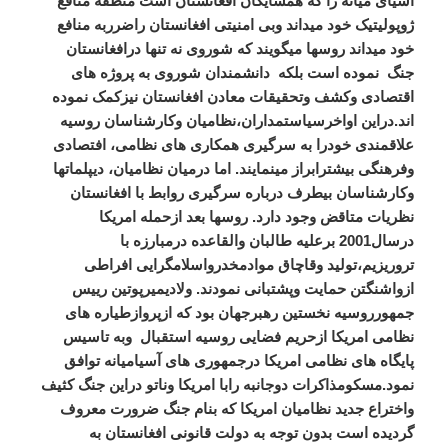
آسیای میانه را که همسایگان افغانستان است منطقه منافع
ژوپولیتیک خود میداند وبی امنیتی افغانستان راضرربه منافع
خود میداند روسها میگویند که شوروی نه تنها درافغانستان
جنگ نموده است بلکه دانشمندان شوروی به پروژه های
اقتصادی وکشف وتحقیقات معادن افغانستان نیزکمک نموده
اند.دراین اواخرسیاستمداران،نظامیان وکارشناسان روسیه
علاقمندی خودرا به سرگیری همکاری های نظامی، افتصادی
وفرهنگی بیشترابراز مینمایند. اما درمیان نظامیان، دیپلماتها
وکارشناسان بیطرف درباره سرگیری روابط با افغانستان
نظریات متاقض وجود دارد. روسها بعد ازحمله امریکا
درسال2001 برعلیه طالبان والقاعده درمبارزه با
تروریزیم،تولید وقاچاق موادمخدرواسلامگرایی افراطی
ازواشنگتن حمایت وپشتبانی نمودند. ولادیمیرپوتین رییس
جمهورروسیه نخستین رهبرجهان بود که ازپروازطیاره های
نظامی امریکا ازحریم فضایی روسیه استقبال وبه تاسیس
پایگاه های نظامی امریکا درجمهوری های آسیامیانه توافق
نمود.مسکومذاکرات دوجانبه رابا امریکا وناتو دراین جنگ کثیف
واختراع جدید نظامیان امریکا که بنام جنگ ضرورت معروف
گردیده است بدون توجه به دولت قانونی افغانستان به