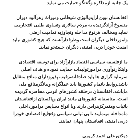
یک جانبه ازمذاکره وگفتگو حمایت می نماید.
افغانستان نوین ازایدیالوژی شیطانی ومیراث زهرآلود دوران
منسوخ آزادگردیده به مردم سالاری وتساوی طلبی افتخارمی
نماید ومخالف هرنوع مداخله وتجاوزبه تمامیت ارضی
وامورداخلی دیگران است وطرفدارآنست که هیچ کشوری نباید
امنیت خودرا دربی امنیتی دیگران جستجو نماید.
ما ازفلسفه سیاسی اقتصاد بازارآزاد برای توسعه اقتصادی
وابتکارنوآوری درامورتولیدات حمایت نموده و هدف اصلی
سرمایه گزاری ها باید صادقانه،رقیب پذیرودارای منافع متقابل
باشد.روابط باتمام کشورها باید عملگرانه وبیانگرمنافع ملی
ماباشد. افغانستان درحلقه کشورهای اتومی محاصره گردیده
است، متاسفانه کشورهای مانند ایران وپاکستان ازافغانستان
باثبات ومتمرکزهراس دارند وبا انواع دسایس درامورداخلی
مامداخله مینمایند تا بی ثباتی سیاسی وفجایع اقتصادی خودرا
دربی امنیتی افغانستان پنهان نمایند.
دوکتورعلی احمد کریمی