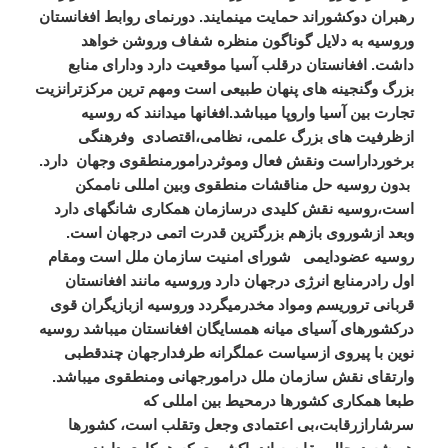
رهبران دوکشوراند حمایت مینمایند. دورنمای روابط افغانستان
وروسیه به دلایل گوناگون منظره شفاف وروشن خواهد
داشت. افغانستان درقلب آسیا موقعیت دارد ودارای منابع
بزرگ وگنجینه های پنهان طبیعی است ومهم ترین مرکزترانزیت
تجارت بین آسیا واروپا میباشد.افغانها میدانند که روسیه
ازظرفیت های بزرگ علمی، نظامی،اقتصادی وفرهنگی
برخورداراست ونقش فعال وموثردرامورمنطقوی وجهان دارد.
بدون روسیه حل مناقشات منطقوی وبین امللی ناممکن
است،روسیه نقش کلیدی درسازمان همکاری شانگهای دارد
وبعد ازشوروی بازهم بزرگترین قدرت اتمی درجهان است.
روسیه عضودایمی شورای امنیت سازمان ملل است ومقام
اول رادرمنابع انرژی درجهان دارد وروسیه مانند افغانستان
قربانی تروریسم ومواد مخدرمیگردد وروسیه ازبازیگران قوی
درکشورهای آسیای میانه همسایگان افغانستان میباشد روسیه
نوین با پیروی ازسیاست عملگرانه طرفدارجهان چندقطبی
وارتقای نقش سازمان ملل درامورجهانی ومنطقوی میباشد.
طبعا همکاری کشورها درمحیط بین امللی که
سرشارازرقابت،بی اعتمادی وجعل وتقلب است، کشورها