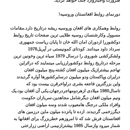
ضرورت واجباروارد جنگ خواهد گردید.
دورنمای روابط افغانستان وروسیه!
روابط وهمکاری های افغان وروسیه ریشه درتاریخ دارد.مقامات
مسوول وکارشنسان روسیه طلایی ترین صفحات تاریخ روابط
دوکشوررا ازدوران امان الله خان تا پایان ریاست جمهوری
سرداد داود میدانند. کودتای کمونیستی در آپریل1978
ولشکرکشی شوروی را درسال 1979 سیاه ترین وخونین ترین
مرحله درتاریخ روابط دوکشورارزیابی مینمایند که دراثراین
تهاجم بیشترازیک میلیون افغان کشته،پنج میلیون افغان
درایران وپاکستان ودو میلیون درسایرکشورها آواره گردیدند
واین بزرگترین فاجعه بشری دراواخرقرن بیست بود که
تاسال1980 میلادی ازهردومهاجردرجهان،یکی آن افغان بود،یک
ونیم میلون افغان دیگرشامل مجاهدین،سربازان حکومت
وافراد ملکی درجنگ هامعیوب شدند وسه میلون افغان
دیگرزخمی گردیدند. ازده تا پانزده میلون ماین درزمین های
افغانستان فرش شد که تا امروزهم خطربزرگ برای افغانها به
شمار میرود وازسال 1985 بیشترازنیمی اراضی زرارعتی