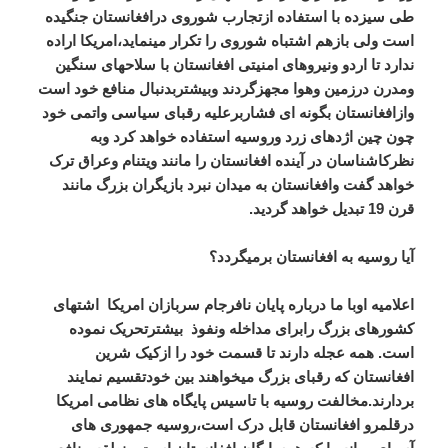
طی سیزده با استفاده ازتجارب شوروی درافغانستان جنگیده
است ولی بازهم اشتباه شوروی را تکرار مینماید،امریکا اراده
ندارد تا اردو ونیروهای امنیتی افغانستان با سلاحهای سنگین
ومدرن درزمین وهوا مجهزگردند وبیشتربدنبال منافع خود است
وازافغانستان بگونه ای فشاربرعلیه رقبای سیاسی واتمی خود
چون چین اژدهای زرد وروسیه استفاده خواهد کرد وبه
نظرکاشناسان در آینده افغانستان را مانند ویتنام وعراق ترک
خواهد گفت وافغانستان به میدان نبرد بازیگران بزرگ مانند
قرن 19 تبدیل خواهد گردید.
آیا روسیه به افغانستان برمیگردد؟
اعلامیه اوبا ما درباره پایان نافرجام سربازان امریکا اشتهای
کشورهای بزرگ رابرای مداخله ونفوذ بیشترتحریک نموده
است. همه عجله دارند تا قسمت خود را ازکیک شرین
افغانستان که رقبای بزرگ میخواهند بین خودتقسیم نمایند
بردارند.مخالفت روسیه با تاسیس پایگاه های نظامی امریکا
درقلمرو افغانستان قابل درک است،روسیه جمهوری های