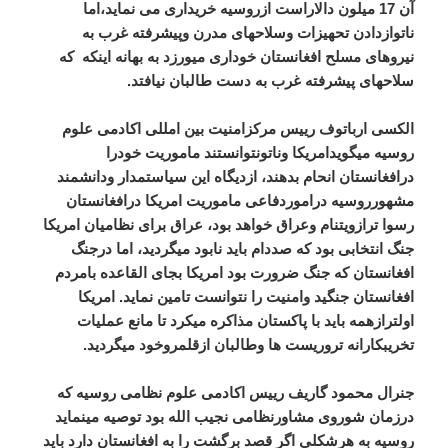
آن 17 میلون دالاراست ازروسیه خریداری می نماید،اما
ناتوازدادن تحهیزات وسلاحهای مدرن وپیشرفته غرب به
نیروهای مسلح افغانستان خوداری میورزد به بهانه اینکه که
سلاحهای پیشرفته غرب به دست طالبان نیافتد.
الکسی ارباتوف رییس مرکزامنیت بین امللی اکادمی علوم
روسیه میگویدامریکا وناتونتوانستند ماموریت خودرا
درافغانستان انحام بدهند، ازدیگاه این سیاستمدار ودانشمند
مشهورروسیه دراموردفاعی ماموریت امریکا درافغانستان
رسوا ترازویتنام وعراق خواهد بود، عراق برای نظامیان امریکا
جنگ انتخابی بود که صددام باید نابود میگردید، اما درجنگ
افغانستان که جنگ ضرورت بود امریکا بجای القاعده بامردم
افغانستان جنگید وامنیت را نتوانست تامین نماید. امریکا
اولترازهمه باید با پاکستان مذاکره میکرد تا مانع عملیات
تخریبکارانه تروریست ها وطالبان ازقلمروخود میگردید.
جنرال محمود گاریف رییس اکادمی علوم نظامی روسیه که
درزمان شوروی مشاورنظامی نجیب الله بود توصیه مینماید
روسیه به هرشکلی اگر قصد برگشت را به افغانستان دارد باید