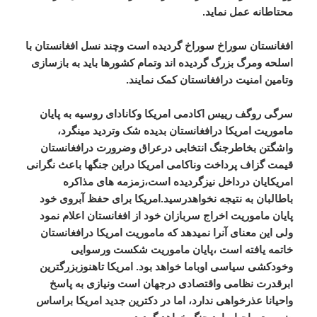
محتاطانه عمل نماید.
افغانستان سوراخ سوراخ گردیده است وچند نسل افغانستان با
اسلحه ومرگ بزرگ گردیده اند وتمام کشورها باید به بازسازی
وتامین امنیت درافغانستان کمک نمایند.
سرگی روگف رییس اکادمی امریکا وکانادای روسیه به پایان
ماموریت امریکا درافغانستان بدیده شک وتردید مینگرد،
واشگتن بخاطرجنگ انتخابی درعراق وضرورت درافغانستان
قیمت گزاف پرداخت وناکامی امریکا دراین جنگها باعث نگرانی
امریکایان درداخل نیزگردیده است،زمزمه های مذاکره
باطالبان به نتیجه نخواهدرسید.امریکا برای حفظ آبروی خود
پایان ماموریت اخراج سربازان خود از افغانستان اعلام نمود
ولی این معنای آنرا نمیدهد که ماموریت امریکا درافغانستان
خاتمه یافته است ،پایان ماموریت شکست ورسوایی
وخودکشی سیاسی اوباما خواهد بود. امریکا تاهنوزبزرگترین
ابرقدرت نظامی واقتصادی درجهان است ونیازی به پاسخ
واحیانا عذرخواهی ندارد، اما در دکترین جدید امریکا براساس