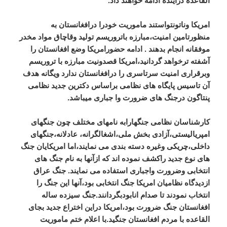
القاعده درآینده ادامه خواهند داد.
امریکا وناتونتواستند ماموریت خودرا درافغانستان به
منظورتامین امنیت،مبارزه باتروریسم تولید وقاچاق مواد مخدر
موفقانه انجام بدهند . ادامه حضورامریکا وضع افغانستان را
آشفته ترخواهد گردانید،امریکا قصدونیت مبارزه با تروریسم
وبرقراری امنیت سرتاسری را درافغانستان ندارد ویگانه هدف
آن تاسیس پایگاه های نظامی براساس دکترین جدید نظامی
پنتاگون درجنگ های ضرورت وا جباری میباشد.
کارشناسان نظامی جنگهارابه نامهای مختلف چون جنگهای
امپریالیستی،آزادی بخش ملی،اشغالگرانه، عادلانه،جنگهای
داخلی،چریکی وغیره دسته بندی می نمایند،اما امریکایان جنگ
های نوع جدید راکشف نموده اند که ازآنها به نام جنگ های
انتخابی وضرورت واجباری استفاده می نمایند. جنگ عراق
ازدیدگاه نظامیان امریکا جنگ انتخابی بود،آنها این جنگ را
انتخاب نمودند تا صدام انابودبگردانند.جنگ سیزده ساله
افغانستان جنگ ضرورت بود،امریکا دراین اختراع جدید بجای
القاعده با مردم افغانستان جنگید.با اعلام ختم ماموریت