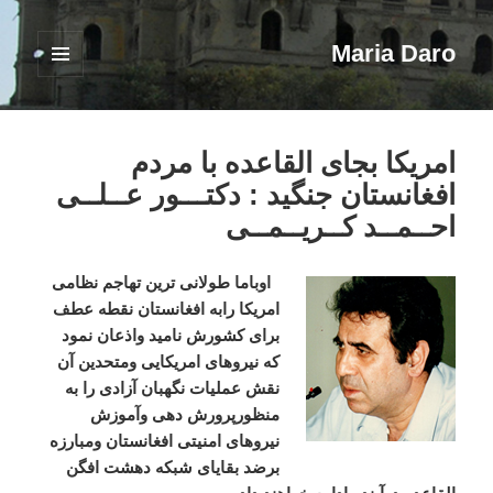
Maria Daro
فهرست
و
ابزارک‌ها
امریکا بجای القاعده با مردم
افغانستان جنگید : دکتـــور عــلــی
احــمــد کــریــمــی
اوباما طولانی ترین تهاجم نظامی
امریکا رابه افغانستان نقطه عطف
برای کشورش نامید واذعان نمود
که نیروهای امریکایی ومتحدین آن
نقش عملیات نگهبان آزادی را به
منظورپرورش دهی وآموزش
نیروهای امنیتی افغانستان ومبارزه
برضد بقایای شبکه دهشت افگن