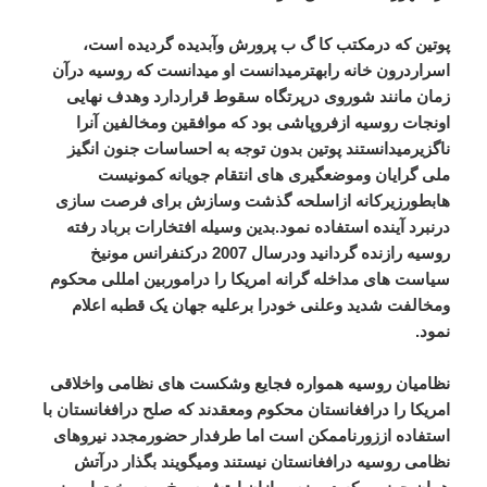
پوتین که درمکتب کا گ ب پرورش وآبدیده گردیده است،
اسراردرون خانه رابهترمیدانست او میدانست که روسیه درآن
زمان مانند شوروی درپرتگاه سقوط قراردارد وهدف نهایی
اونجات روسیه ازفروپاشی بود که موافقین ومخالفین آنرا
ناگزیرمیدانستند پوتین بدون توجه به احساسات جنون انگیز
ملی گرایان وموضعگیری های انتقام جویانه کمونیست
هابطورزیرکانه ازاسلحه گذشت وسازش برای فرصت سازی
درنبرد آینده استفاده نمود.بدین وسیله افتخارات برباد رفته
روسیه رازنده گردانید ودرسال 2007 درکنفرانس مونیخ
سیاست های مداخله گرانه امریکا را دراموربین امللی محکوم
ومخالفت شدید وعلنی خودرا برعلیه جهان یک قطبه اعلام
نمود.
نظامیان روسیه همواره فجایع وشکست های نظامی واخلاقی
امریکا را درافغانستان محکوم ومعقدند که صلح درافغانستان با
استفاده اززورناممکن است اما طرفدار حضورمجدد نیروهای
نظامی روسیه درافغانستان نیستند ومیگویند بگذار درآتش