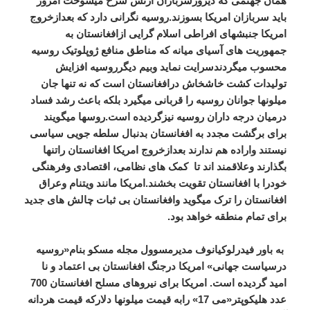
همان جهنمی که دیروزسربازان ارتش سرخ میسوخت امروز
باید سربازان امریکا بسوزند.روسیه نگرانی دارد که بعدازخروج
امریکا جنبشهای افراطی اسلام گرایی ازافغانستان به
جمهوریت های آسیای میانه که مناطق منافع ژوپلوتیک روسیه
محسوب میگردندسرایت نماید وبیم دیگرروسیه افزایش
تولیدات کشت خاشخاش درافغانستان است که نه تنها جان
میلونها جوانان روسیه را قربانی میگیرد بلکه باعث رشد فساد
درمیان درجه داران روسیه نیزگردیده است.روسها میگویند
برای برگشت مجدد به افغانستان بدنبال سلطه جویی سیاسی
نیستند واراده هم ندارند بعدازخروج امریکا افغانستان راتنها
بگذارند وعلاقمند اند تا کمک های نظامی، اقتصادی وفرهنگی
خودرا با افغانستان تقویت بخشند.امریکا مانند ویتنام وعراق
افغانستان را ترک میگوید وافغانستان بی ثبات چالش های جدید
برای تمام منطقه خواهد بود.
به باور فیدرلوکیانوف مدیرمسوول مجله مسکو بنام«روسیه
درسیاست جهانی» امریکا درجنگ افغانستان بی اعتماد و نا
امید گردیده است. امریکا برای نیروهای مسلح افغانستان 700
عدد هلیکوپتر«می 17» رابه قیمت میلونها دلارکه قیمت هردانه