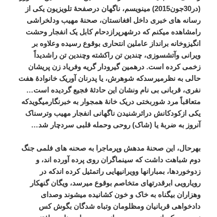
(در30جون2015) مینویسم، ناگهان درصفحۀ تلویزیون یکی از
رسانه های خبری داخل افغانستان، صحنۀ مهیب ودلخراشی
رامشاهده میکنم که درشهرپرازدحام کابل یک انفجار وحشت
انگیزوخانه برانداز عاملین انتحاری بوقوع رسیده وعلاوه بر
ویرانی وآتشسوزی، چندین تن راکشته وچندین تن راشدیداً
زخمی کرده است. درهمین گیرودار گریه وفریاد زن پریشان
حالی به نظرمیرسدکه شوهرش، یا پدرنان آوریک خانوادۀ هفت
نفری، قربانی بی نام ونشان این حادثۀ فجیع گردیده است…
متعاقباً مرد شوربختی دریک خانۀ همجوار به خبرنگارمیگویدکه
یکی ازکودکانش دراثرشنیدن ناگهانی انفجار مهیب وترسناک
آنروز به ضربۀ یا (شاک) روحی وحمله قلبی سردچار شد…
بهرحال، این صحنۀ مدهش وپرماجرا به صحنه های فلمی جنگ
دوم شباهت داشت که سینماگران روی پرده آورده اند، و
زدوخوردها، بمبارانها وویرانیهایی راتمثیل کرده اندکه در
رویارویی ابرقدرتهای متخاصم بوقوع میرسد، ویگان گنهکار
وهزاران بیگناه به خاک و خون کشانیده میشوند وصدای
دادخواهی قربانیان ومظلومان وتباه شدگان بگوش کس