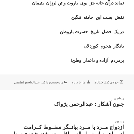
نماند درآن خانه جز
بوی
باروت و تن لرزان
یتیمان
نقش
بست این
حادثه
ننگین
در یک
فصل
تاریخ
حسرت باروطن
یادگار
هجوم
کوردلان
برمردم
آزاده و داغدار
وطن!
ارسال
نویسنده
دسته‌ها
جولای 12, 2015
ماریا دارو
پروفیسورداکتر عبدالواسع لطیفی
شده
در
اهبری
پیشین
وشته
جنون آشکار : عبدالرحمن پژواک
نوشته
قبلی:
پسین
ازدواج مــرد با مــرد بیانــگر سقــوط کــرامت
نوشته
انســان به اسفـــل الســـافلین : نوشته شده توسط