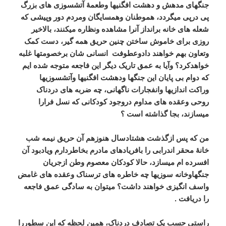
جنگهای مدهش و دهشت افگنیها وطعمۀ آتشسوزی های بزرگ
پی درپی میگردد، هموطنان وهمسایگان ومردم دور وپیشی که
شعله های خانه برانداز آنرا مشاهده ونظاره میکنند، بالاخیر
روزی برای خاموش ساختن چنین حریق همه گیر، دست کمک
وتعاون بهم خواهند دادوعطوفت
انسانی شان برخصومتها غلبه
خواهدکرد؟ وآیا به عمق تاریک دیگر این فاجعه متوجه شده ایم
که دوام بی پایان این جنگها ودهشت افگنیها وآتشسوزیها
وراکت اندازیها وانفجارات ناگهانی، چه ضربه های دردناک
روحی وعقده های مداوم دروجود کودکانی که نسل فرارا
میسازند، بجا گذاشته است ؟
من که پس ازگذشت هشتادسال هنوزهم آن حریق نیمه شب
خانۀ محقر اندرابی را بافریادهای مادرم بخاطردارم ویادبود آن
افسرده ام میسازد، حالا کودکان معصوم وطن ازجریان
جنگهاوخانه سوزیها چه خاطره های ترسناک وعقده های غامض
واسف انگیزی خواهند داشت؟ میتوان به سادگی عمق فاجعه
را دریافت .
راستی حسب یک تصادف دردناک، همین لحظه که این سطوررا