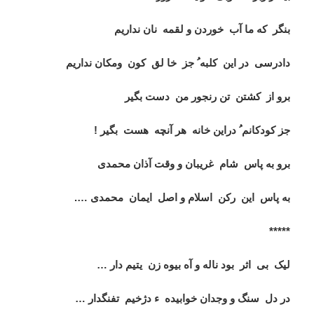
بنگر
که ما آب
خوردن و لقمه
نان نداریم
دادرسی
در این
کلبه ُ جز
خا لق
کون
ومکان نداریم
برو از
کشتن
تن رنجور من
دست بگیر
جز کودکانم ُ دراین خانه
هر آنچه
هست
بگیر !
برو به پاس
شام
غریبان و وقت آذان محمدی
به پاس
این
رکن
اسلام و اصل
ایمان
محمدی
…
.
*****
لیک
بی
اثر
بود ناله و آه بیوه زن
یتیم دار
…
در دل
سنگ و وجدان خوابیده
ء دژخیم
تفنگدار
…