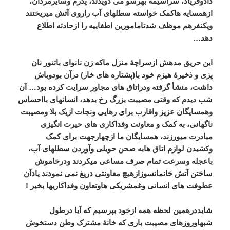
دادوفریاد، سرآسیمه بهرسو می دویدند، پدرم وسایرمردان،
ازهمسایه هاکمک خواسته سطلهای آب راروی آتش میریختند
ویکنفرهم موظف شدتامامورین اطفاییه را ازحادثه اطلاع
دهد…
این حریق مدهش ازسراچۀ منزل ماکه زن نانوای باتنور نان
پزی و ذخیرۀ هیزم خود با(پشتاره های خار) درآن بودوباش
داشت، منشأ گرفته ودراتاق های مجاور سرایت کرده بود… آن
شب دیدم که وقتی مصیبت بزرگ رخ بدهد، انسانهای بااحساس
وهمسایگان عزیز واقارب برای رهایی ونجات ازیک بلا ومصیبت
ناگهانی، به کمک و معاونت وفداکاری های حیرت انگیزی
مبادرت میورزند، همسایگان ما ازچهارجهت برای کمک
وکشیدن لوازم اتاق هابه صحن حویلی وآوردن سطلهای آب،
باعجله وسرعت تمام صرف مساعی میکردند ودرخاموش
ساختن آتش خانمانسوزازهیچ معاونتی دریغ نمی نمودند یادآن
عطوفت های انسانی وغمشریکی هاوتعاون وفداکاریها بخیر !
شایددرهمین لحظه همه ازخود بپرسیم که آیا درطول
شبهاوروزهای مصیبت باری که خانۀ مشترک وطن دستخوش