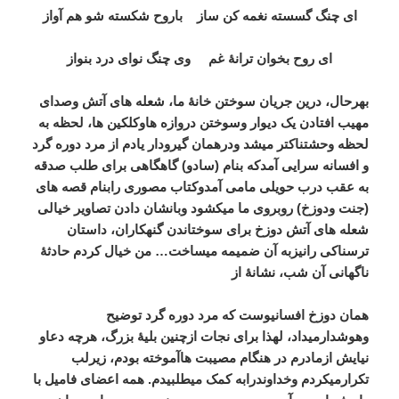
ای چنگ گسسته نغمه کن ساز
باروح شکسته شو هم آواز
ای روح بخوان ترانۀ غم
وی چنگ نوای درد بنواز
بهرحال، درین جریان سوختن خانۀ ما، شعله های آتش وصدای
مهیب افتادن یک دیوار وسوختن دروازه هاوکلکین ها، لحظه به
لحظه وحشتناکتر میشد ودرهمان گیرودار یادم از مرد دوره گرد
و افسانه سرایی آمدکه بنام (سادو) گاهگاهی برای طلب صدقه
به عقب درب حویلی مامی آمدوکتاب مصوری رابنام قصه های
(جنت ودوزخ) روبروی ما میکشود وبانشان دادن تصاویر خیالی
شعله های آتش دوزخ برای سوختاندن گنهکاران، داستان
ترسناکی رانیزبه آن ضمیمه میساخت… من خیال کردم حادثۀ
ناگهانی آن شب، نشانۀ از
همان دوزخ افسانیوست که مرد دوره گرد توضیح
وهوشدارمیداد، لهذا برای نجات ازچنین بلیۀ بزرگ، هرچه دعاو
نیایش ازمادرم در هنگام مصیبت هاآموخته بودم، زیرلب
تکرارمیکردم وخداوندرابه کمک میطلبیدم. همه اعضای فامیل با