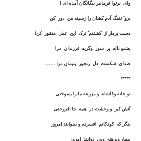
وای
برتو! فرمانبر بیگانگان آمده ای !
برو ُ تفنگ آدم کشان را زسینه من
دور
کن
دست بردار از
کشتنم ُ ترک
این
عمل
منفور
کن!
بشنو ناله
پر
سوز
وگریه
فرزندان
مرا
صدای
شکست
دل
رنجور
یتیمان مرا
……
*****
تو خانه وکاشانه و مزرعه ما را بسوختی
آتش کین و وحشت در
همه
جا افروختی
بنگر که
کودکانم
افسرده و بینوایند امروز
بیمار وبرهنه
وبی
دوایند
امروز