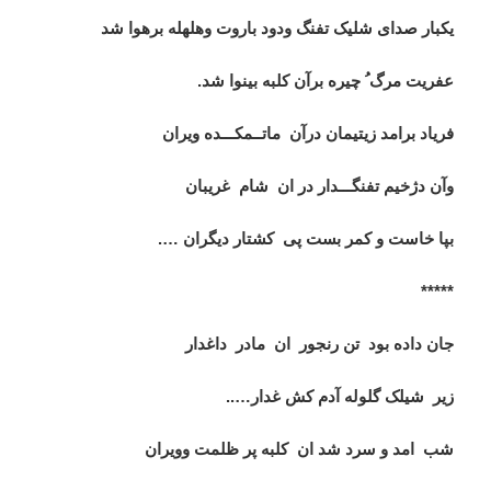
یکبار صدای شلیک تفنگ ودود باروت وهلهله برهوا شد
عفریت مرگ ُ چیره برآن کلبه بینوا شد.
فریاد برامد زیتیمان درآن
ماتــمکـــده ویران
وآن دژخیم تفنگـــدار در ان
شام
غریبان
بپا خاست و کمر بست پی
کشتار دیگران
…
.
*****
جان داده بود
تن رنجور
ان
مادر
داغدار
زیر
شیلک گلوله آدم کش غدار
…
..
شب
امد و سرد شد ان
کلبه پر ظلمت وویران