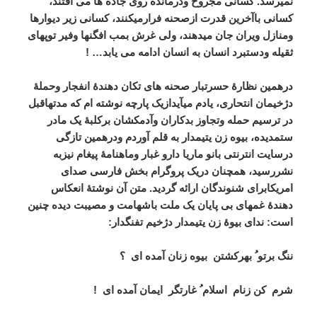
نمیرسد. کسانی مجروح ودرمانده روی جاده ها می افتند،
کسانی باآخرین قدرت ازصحنه فرارمیکنند، کسانی زیر دیوارها
ومنازل ویران جان میدهند، ولی غرش بمب افگنها وفیر توپهای
ثقیله ودستبرد انسان به انسان ادامه می یابد… !
درهمین نظارۀ حسرتبار صحنه های تکان دهندۀ انفجار وحملۀ
دژخیمان انتحاری، یادم میآیدازیک پارچه نوشته ام که مدتهاقبل
در ترسیم حمله وتجاوز بدکاران وآدمکشان برکلبۀ یک مادر
ستمدیده، بیوه زن یتیمدار به قلم آوردم ودرهمین تازگی
درسایت انترنتی بانو ماریا دارو غبار وماهنامۀ پیغام نیزبه
نشررسید، همچنان دریک پروگرام بخش فارسی صدای
امریکابرای شنوندگان ارائه گردید. متن آن نوشتۀ انعکاس
دهندۀ غمهای بی پایان یک ملت باشهامت و مصیبت دیده چنین
است: ندای بیوۀ زن یتیمدار دژخیم تفنگدار:
ننگ برتو ُ بهرکشتن
بیوه زنان آمده ای
؟
شرم
کن زنام
اسلام ُ غارتگر
ایمان آمده ای
!