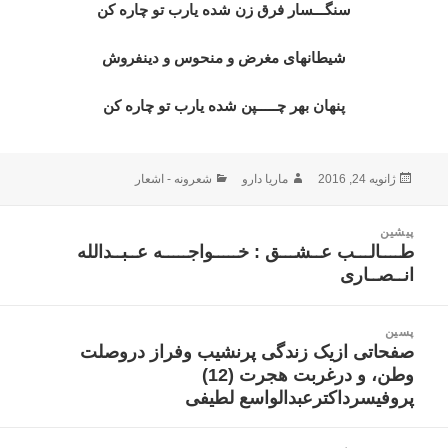
سنگـــسار فرق زن شده یارب تو چاره کن
شیطانهای مغرض و منحوس و دینفروش
پنهان بهر چـــــپن شده یارب تو چاره کن
ارسال
نویسنده
دسته‌ها
ژانویه 24, 2016
ماریا دارو
شعرونه - اشعار
شده
در
اهبری
پیشین
وشته
طــــالـــب عــشـــق : خـــــواجـــــه عــبــدالله
نوشته
انــصــاری
قبلی:
پسین
صفحاتی ازیک زندگی پرنشیب وفراز دروصلت
نوشته
وطن، و درغربت هجرت (12)
بعدی:
پروفیسرداکترعبدالواسع لطیفی