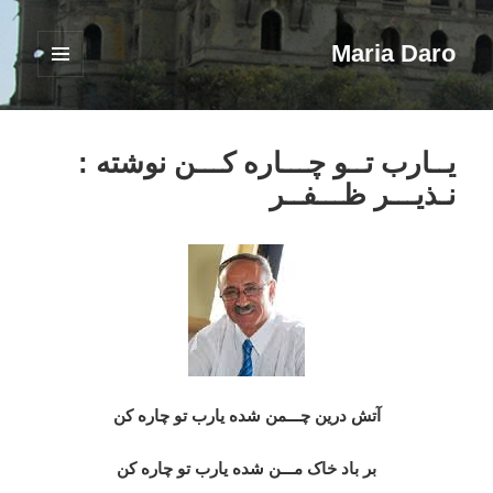
Maria Daro
فهرست
و
ابزارک‌ها
یــارب تــو چـــاره کـــن نوشته :
نـذیـــر ظـــفــر
آتش درین چـــمن شده یارب تو چاره کن
بر باد خاک مـــن شده یارب تو چاره کن