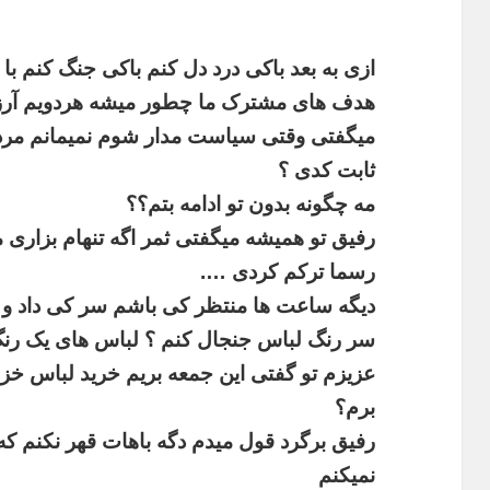
ازی
به
بعد
باکی
درد
دل
کنم
باکی
جنگ
کنم
با
هدف
های
مشترک
ما
چطور
میشه
هردویم
آر
میگفتی
وقتی
سیاست
مدار
شوم
نمیمانم
مرد
ثابت
کدی
؟
مه
چگونه
بدون
تو
ادامه
بتم؟؟
رفیق
تو
همیشه
میگفتی
ثمر
اگه
تنهام
بزاری
م
رسما
ترکم
کردی
….
دیگه
ساعت
ها
منتظر
کی
باشم
سر
کی
داد
و
سر
رنگ
لباس
جنجال
کنم
؟
لباس
های
یک
رن
عزیزم
تو
گفتی
این
جمعه
بریم
خرید
لباس
خزا
برم؟
رفیق
برگرد
قول
میدم
دگه
باهات
قهر
نکنم
که
نمیکنم