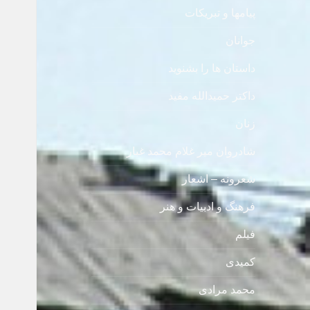
پیامها و تبریکات
جوانان
داستان ها را بشنوید
داکتر حمیدالله مفید
زنان
شادروان میر غلام محمد غبار
شعرونه – اشعار
فرهنگ و ادبیات و هنر
فیلم
کمیدی
محمد مرادی