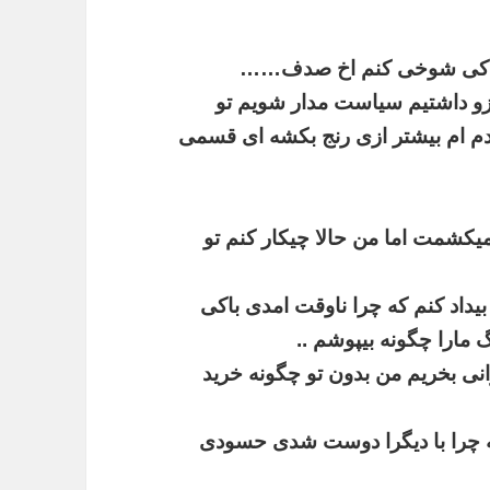
کی
شوخی
کنم
اخ
صدف
……
زو
داشتیم
سیاست
مدار
شویم
تو
م
ام
بیشتر
ازی
رنج
بکشه
ای
قسمی
یکشمت
اما
من
حالا
چیکار
کنم
تو
بیداد
کنم
که
چرا
ناوقت
امدی
باکی
گ
مارا
چگونه
بیپوشم
..
نی
بخریم
من
بدون
تو
چگونه
خرید
چرا
با
دیگرا
دوست
شدی
حسودی