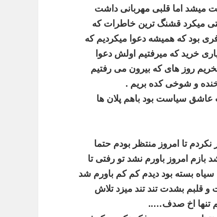
ت
میشد
اما
قلبی
مهربانی
داشت
ی
میکرد
قشنگ
ترین
خاطرات
که
ری
بود
که
همیشه
دعوا
میکردیم
که
اری
خرید
که
میرفتیم
اولش
دعوا
خریم
روز
های
که
بیرون
می
رفتیم
نده
و
شوخی
کده
بریم
.
عاشق
سیاست
بود
باهم
پلان
ها
نکردم
تا
امروز
منتظر
بودم
حتما
د
بازم
امروز
باورم
نشد
تو
رفتی
تا
سیاه
بسته
بود
دیدم
کم
کم
باورم
شد
و
قلبم
بشدت
تند
تند
میزد
تلاش
تنها
اخ
صدف
…..