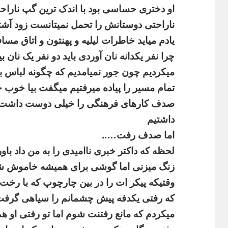
او
دختری
حساسی
بود
با
اندک
ترین
گپ
ناراح
ناراحتی
دوستانش
را
تحمل
نمیتانست
زود
آشت
یادم
میاید
خاطرات
لیلیه
و
پهنتون
و
اتاق
مساف
چرا
نفر
یکدانه
نان
آوردی
باید
دو
نفر
یک
نان
بی
میکردیم
چون
جور
نمیامدیم
که
چگونه
لباس
ب
تمام
مسیر
را
پیاده
میرفتیم
میگفت
بیا
خوب
خ
صدف
کارهای
فرهنگی
را
خیلی
دوست
داشت
داشتیم
اما
صدف
رفت
…..
لحظه
که
داکتر
خبری
ناامیدی
را
به
من
داد
باور
زنگ
میزنی
اما
گوشی
برای
همیشه
خاموش
ش
وقتیکه
پیکر
ات
را
در
بین
چارچوپ
که
با
رخت
که
رفتی
یکدفه
پیش
چشمانم
را
سیاهی
گرفت
میکردم
که
مانع
رفتنت
شوم
اما
تو
رفتی
او
هم