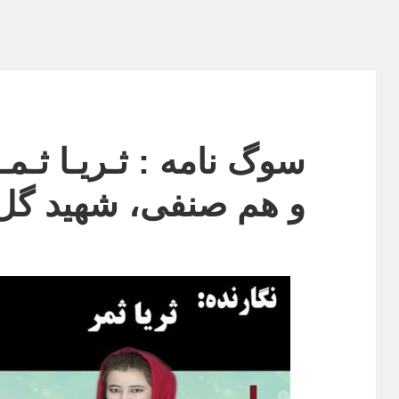
سوگ نامه : ثـریـا ثـ
و هم صنفی، شهید گ