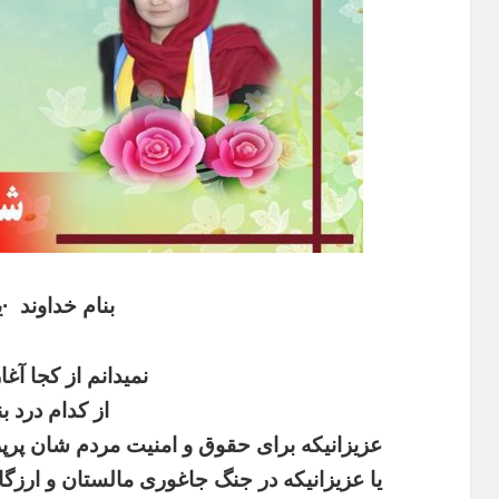
بنام
خداوند
·
ی
نمیدانم
از
کجا
آغا
از
کدام
درد
ب
عزیزانیکه
برای
حقوق
و
امنیت
مردم
شان
پرپ
یا
عزیزانیکه
در
جنگ
جاغوری
مالستان
و
ارزگا