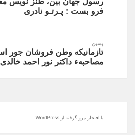
رسول جهان بین، طنز نویس م
نوشته
فرو بست : پـرتـو نادری
قبلی:
پسین
تازمانیکه وطن فروشان جور ا
نوشته
مصاحبهء داکتر نور احمد خالدی
بعدی:
با افتخار نیرو گرفته از WordPress