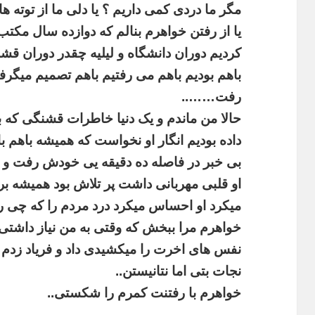
مگر
ما
دردی
کمی
داریم
؟
یا
دلی
ما
از
توته
ها
یا
از
رفتن
خواهرم
بنالم
که
دوازده
سال
مکتب
کردیم
دوران
دانشگاه
و
لیلیه
چقدر
دوران
قشن
باهم
بودیم
باهم
می
رفتیم
باهم
تصمیم
میگرفت
رفت
……..
حالا
من
ماندم
و
یک
دنیا
خاطرات
قشنگی
که
ب
داده
بودیم
انگار
او
نخواست
که
همیشه
باهم
ب
بی
خبر
در
فاصله
ده
دقیقه
یی
خودش
رفت
و
او
قلبی
مهربانی
داشت
پر
تلاش
بود
همیشه
بر
میکرد
او
احساس
میکرد
درد
مردم
را
که
چی
ر
خواهرم
مرا
ببخش
که
وقتی
به
من
نیاز
داشتی
نفس
های
اخرت
را
میکشیدی
داد
و
فریاد
زدم
نجات
بتی
اما
نتانیستن
..
خواهرم
با
رفتنت
کمرم
را
شکستی
..