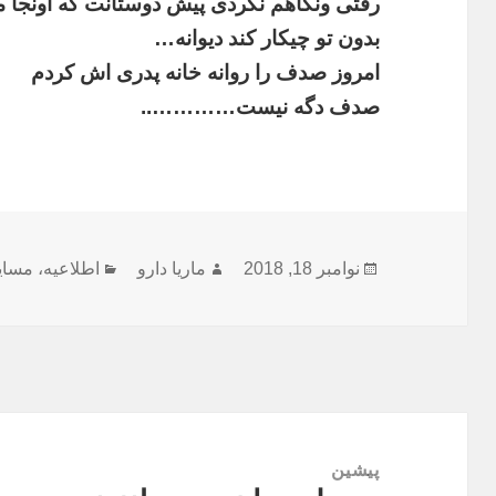
رفتی
و
نگاهم
نکردی
پیش
دوستانت
که
اونجا
م
بدون
تو
چیکار
کند
دیوانه
…
امروز
صدف
را
روانه
خانه
پدری
اش
کردم
صدف
دگه
نیست
…………..
ارسال
نویسنده
دسته‌ها
نوامبر 18, 2018
ماریا دارو
اطلاعیه
،
مسای
شده
در
راهبری
نوشته
پیشین