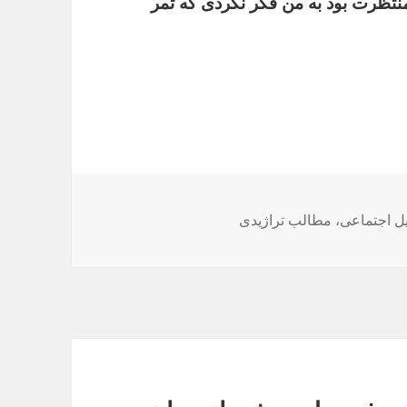
نتظرت
بود
به
من
فکر
نکردی
که
ثمر
ل اجتماعی
،
مطالب تراژیدی