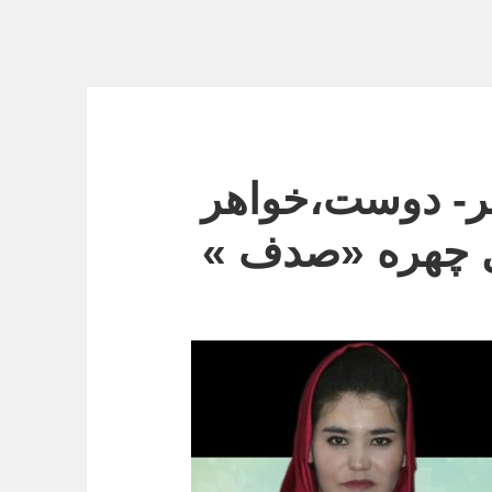
مـر- دوست،خواهر
ل چهره «صدف »