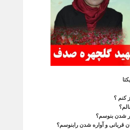
کتا
ز
کنم
؟
نالم؟
ر
شدن
بنوسم؟
ن
قربانی
و
آواره
شدن
رابنوسم؟