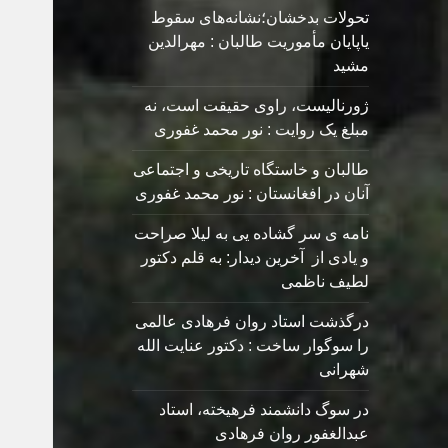
تحولات بدخشان؛نشانه‌های سقوط
یاپایان مأموریت طالبان : مهرالدین
مشید
ژورنالیست، راوی حقیقت است، نه
مبلغ یک روایت : نور محمد غفوری
طالبان و خاستگاه تاریخی و اجتماعی
آنان در افغانستان : نور محمد غفوری
نامه ی سر گشاده يی به ليلا صراحت
و یادی از آخرین دیدار: به قلم دکتور
لطیف ناظمی
درگذشت استاد روان فرهادی عالمی
را سوگوار ساخت : دکتور عنایت الله
شهرانی
در سوگ دانشمند فرهیخته، استاد
عبدالغفور روان فرهادی