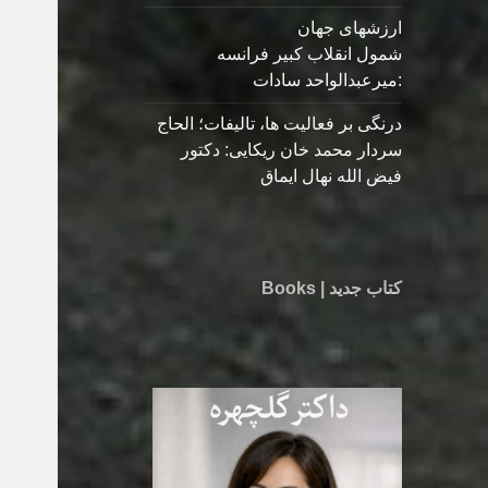
ارزشهای جهان
شمول انقلاب کبیر فرانسه
:میرعبدالواحد سادات
درنگی بر فعالیت ها، تالیفات؛ الحاج
سردار محمد خان ریکایی: دکتور
فیض الله نهال ایماق
کتاب جدید | Books