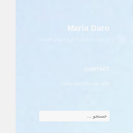
Maria Daro
در سـایـت مـاریـا دارو خـوش آمـدیـد
CONTACT
maria.daro@gmail.com
جستجو
برای: