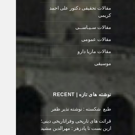
مقالات تحقیقی دکتور علی احمد
کریمی
مقالات سـیـاســی
مقالات عمومی
مقالات ماریا دارو
موسیقی
نوشته های تازه | RECENT
طبع شکسته : نوشته نذیر ظفر
قرائت های تاریخی وفراتاریخی دینی؛
ازبن بست تا پادزهر : مهرالدین مشید