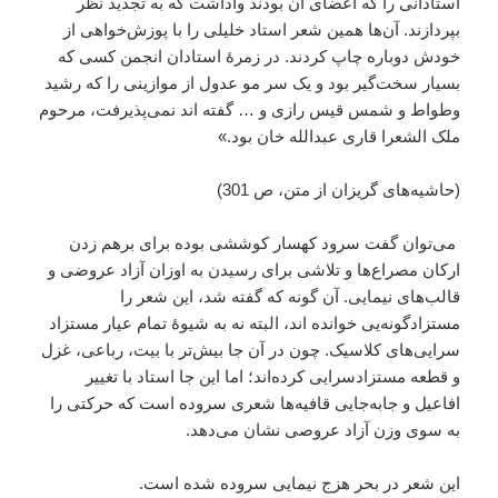
استادانی را که اعضای آن بودند واداشت که به تجدید نظر
بپردازند. آن‌ها همین شعر استاد خلیلی را با پوزش‌خواهی از
خودش دوباره چاپ کردند. در زمرۀ استادان انجمن کسی که
بسیار سخت‌گیر بود و یک سر مو عدول از موازینی را که رشید
وطواط و شمس قیس رازی و … گفته اند نمی‌پذیرفت، مرحوم
ملک الشعرا قاری عبدالله خان بود.»
(حاشیه‌های گریزان از متن، ص 301)
می‌توان گفت سرود کهسار کوششی بوده برای برهم زدن
ارکان مصراع‌ها و تلاشی برای رسیدن به اوزان آزاد عروضی و
قالب‌های نیمایی. آن گونه که گفته شد، این شعر را
مستزادگونه‌یی خوانده اند، البته نه به شیوۀ تمام عیار مستزاد
سرایی‌های کلاسیک. چون در آن جا بیش‌تر با بیت، رباعی، غزل
و قطعه مستزادسرایی کرده‌اند؛ اما این جا استاد با تغییر
افاعیل و جابه‌جایی قافیه‌ها شعری سروده است که حرکتی را
به سوی وزن آزاد عروصی نشان می‌دهد.
این شعر در بحر هزج نیمایی سروده شده است.