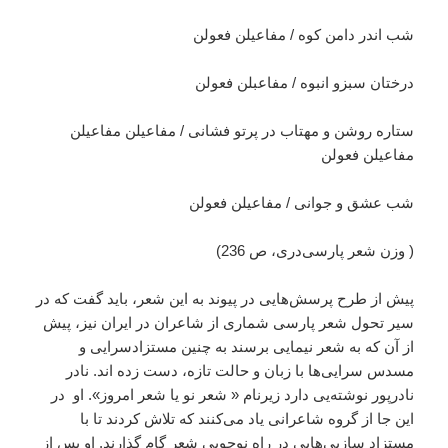
شب اندر دامن كوه / مفاعیلن فعولن
درختان سبزو انبوه / مفاعبلن فعولن
ستاره روشن و مهتاب در پرتو فشانی / مفاعیلن مفاعیلن
مفاعیلن فعولن
شب عشق و جوانی / مفاعیلن فعولن
( وزن شعر پارسی‌دری، ص 236)
پیش از طرح پرسش‌هایی در پیوند به این شعر، باید گفت که در
سیر تحول شعر پارسی شماری از شاعران در ایران نیز، پیش
از آن که به شعر نیمایی برسند به چنین مستزاد‌سرایی و
مسدس سرایی‌ها با زبان و حالت تازه، دست زده اند. نادر
نادرپور نوشته‌یی دارد زیرنام « شعر نو یا شعر امروز». او در
این جا از گروه شاعرانی یاد می‌کنند که تلاش کردند تا با
مستزاد سازیی‌هایی در راه نوجویی شعر گام گذارند. او پس از