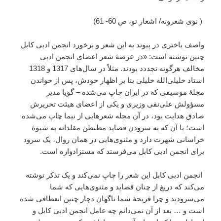
( نوی شعرونه/ اشعار نو، ص 60- 61)
واصف باختری در پیوند به این شعر و برخورد انجمن ادبی کابل
چنین نوشته است: «در عرصۀ شعر اعضای انجمن ادبی
مخالف هرگونه تجددد بودند. مثلاً در سال‌های 1317 و 1318
استاد خلیلی‌الله خلیلی بنا بر اظهار خودش، پس از خواندن
مجلۀ موسیقی که در ایران چاپ می‌شده – گویا مدیر
مسؤولش علی‌نقی وزیری و یکی از اعضای هیئت تحریرش
صادق هدایت بود، در آن مجله شعرهایی از نیما چاپ می‌شده
است؛ با آن که به سرودن قصاید مطنطن مقلدانه به شیوۀ
خراسانی شهرت دارد و مثنوی‌هایی در همان روال، یک سرود
برای انجمن ادبی کابل می‌فرستد که مستزادواره است.
انجمن ادبی کابل این شعر را چاپ نمی‌کند و یک تذکر نوشته
می‌کند که دریغ از چنان قصاید و مثنوی‌هایی که شما
می‌سرودید و چرا قریحۀ شما ناگهان دچار چنین انعطافی شده
است و … بعد از آن نمی‌دانم چه عامل انجمن ادبی کابل و