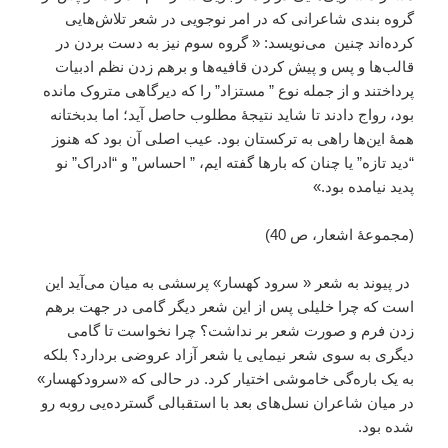
گروه‌ بندی شاعرانی که در امر نوجویی در شعر تلاش‌هایی
کرده‌اند چنین می‌نویسد: « گروه سوم نیز به دست بردن در
قالب‌ها و پس و پیش کردن قافیه‌ها و برهم زدن نظم ادبیات
پرداختند و از جمله نوع ” مستزاد” را که دیرگاهی متروک مانده
بود، رواج دادند تا شاید نتیجۀ مطلوب حاصل آید؛ اما بدبختانه
همۀ این‌ها راهی به ترکستان بود. عیب اصلی آن بود که هنوز
“دید تازه” یا چنان که بارها گفته ایم، ” احساس” و “ادراک” نو
پدید نیامده بود.»
(مجموعۀ اشعار، ص 40)
در پیوند به شعر « سرود کهسار» پرسشی به میان می‌آید این
است که چرا خلیلی پس از این شعر دیگر گامی در جهت برهم
زدن فرم و صورت شعر بر نداشت؟ چرا نخواست تا گامی
دیگری به سوی شعر نیمایی یا شعر آزاد عروضی بردارد؟ بلکه
به یک باره‌گی خاموشی اختیار کرد. در حالی که «سرودکهسار»
در میان شاعران نسل‌های بعد با استقبالی گسترده‌یی رو‌به رو
شده بود.