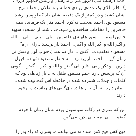
احمد درست مثل امروز غیر از مارشال و رئیس جمهور کرزی،
یک قلم بالای یک عده‌ی زیادی خط سیاه بطلان و خط سرخ
نشان کشید و در کم‌تر از یک دقیقه نشان داد که او پسر ارشد
مسعود بود، احمد صحبت نه کرد، احمد مثل یک فرمانده همه
حاضرین را مخاطب ساخته و پرسید: «… شما از مسعود شهید
خوش استین… شور هلهله‌ی حاضرین…بلی…بلی…بلی… الله
و اکبر الله و اکبر الله و اکبر… احمد باز پرسید…رای “راه”
مسعوده تعقیب می کنین … باز هم همان جواب اول و بیش تر
زمان گیر … احمد باز پرسید…به خاطر مسعود شهادته قبول
دارین…و تکرار بی نظیر بلی گفتن و الله و اکبر …گفتن…گویی
آن که پرسش دارد احمدِ مسعودٍ طفل نه …بل رُباطی‌ بود که
کلمات و‌ جملات شمرده شده در حافظه اش گنجانیده شده…
و بیان دارد..،»، آن نوار ها در بای‌گانی های ریاست ما وجود
دارند.
من که عمری در رکاب سیاسیون بودم همان زمان با خودم
گفتم … ای بچه جای پدره می‌گیره…
هیچ‌‌ کس هیچ کس شده نه می تواند..اما پسری که راه پدر را