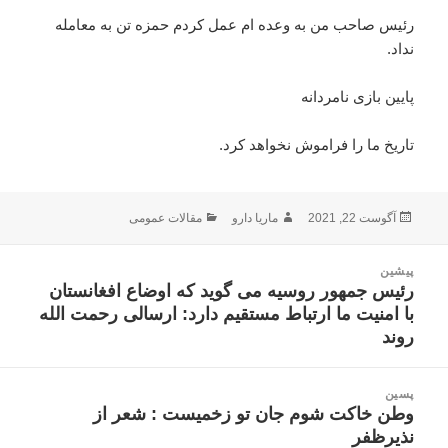
رئیس صاحب من به وعده ام عمل کردم حمزه تن به معامله
نداد.
پایین بازی نامردانه
تاریخ ما را فراموش نخواهد کرد.
ارسال
نویسنده
دسته‌ها
آگوست 22, 2021
ماریا دارو
مقالات عمومی
شده
در
اهبری
پیشین
وشته
رئیس جمهور روسیه می گوید که اوضاع افغانستان
نوشته
با امنیت ما ارتباط مستقیم دارد: ارسالی رحمت الله
قبلی:
روند
پسین
وطن خاکت شوم جان تو زخمیست : شعر از
نوشته
نذیرظفر
بعدی: