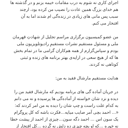
اجرای کاری نه شوم به درب مقامات خیمه بزنم و در گذشته ها
هم خدای بزرگ همین عادت را نصیب من کرده بود، ارچند
سبب پس مانی های زیادی در زنده‌‌گی ام شدند اما به آن
افتخار می کنم.
من عضو کمیسیون برگزاری مراسم تجلیل از شهادتِ قهرمان
ملی و مسئول مستقیم نشرات مستقیمِ رادیوتلویزیون ملی
بودم ‌و سپاس‌گزارم از همه هم‌کاران گرامی ما در تمام بخش
ها که از هیچ سعی در ارایه‌ی بهتر برنامه های زنده و ثبتی
کوتاهی نه کردند.
هدایت مستقیم مارشال فقید به من:
در جریان آماده گی های برنامه بودیم که مارشال فقید من را
دیده و نزد شان خواسته از آماده‌‌گی ها پرسیده و نه می دانم
به کدام علت راست و‌ چپ شان را دیده به من امر کردند که:
«… احمد بچی آمر صایب میایه…فکرت باشه که کل پروگرام
یک سون اس … احمد دگه سون…چیزی از احمد از پیشت خطا
نه خوره …که او بچه چیزی ده دلش نه گَرده …کل افتخار از