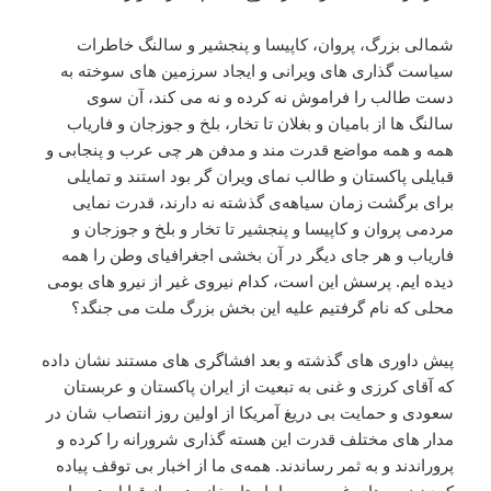
شمالی بزرگ، پروان، کاپیسا و پنجشیر و سالنگ خاطرات
سیاست گذاری های ویرانی و ایجاد سرزمین های سوخته به
دست طالب را فراموش نه کرده و نه می کند، آن سوی
سالنگ ها از بامیان و بغلان تا تخار، بلخ و جوزجان و فاریاب
همه و همه مواضع قدرت مند و مدفن هر چی عرب و پنجابی و
قبایلی پاکستان و طالب نمای ویران گر بود استند و تمایلی
برای برگشت زمان سیاهه‌ی گذشته نه دارند، قدرت نمایی
مردمی پروان و کاپیسا و پنجشیر تا تخار و بلخ و جوزجان و
فاریاب و هر جای دیگر در آن بخشی اجغرافیای وطن را همه
دیده ایم. پرسش این است، کدام نیروی غیر از نیرو های بومی
محلی که نام گرفتیم علیه این بخش بزرگ ملت می جنگد؟
پیش داوری های گذشته و بعد افشاگری های مستند نشان داده
که آقای کرزی و غنی به تبعیت از ایران پاکستان و عربستان
سعودی و حمایت بی دریغ آمریکا از اولین روز انتصاب شان در
مدار های مختلف قدرت این هسته گذاری شرورانه را کرده و‌
پروراندند و به ثمر رساندند. همه‌ی ما از اخبار بی توقف پیاده