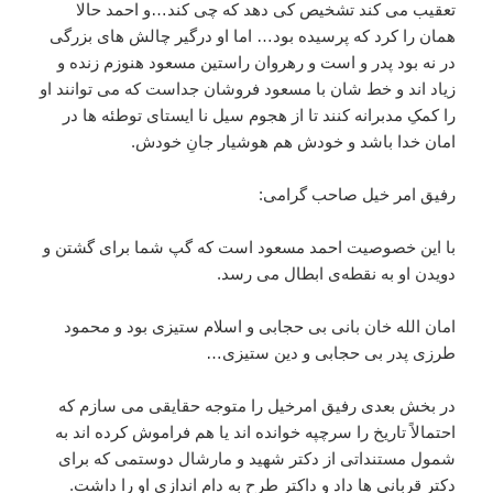
تعقیب می کند تشخیص کی دهد که چی کند…و احمد حالا
همان را کرد که پرسیده بود… اما او درگیر چالش های بزرگی
در نه بود پدر و است و رهروان راستین مسعود هنوزم زنده و
زیاد اند و خط شان با مسعود فروشان جداست که می توانند او
را کمکِ مدبرانه کنند تا از هجوم سیل نا ایستای توطئه ها در
امان خدا باشد و خودش هم هوشیار جانِ خودش.
رفیق امر خیل صاحب گرامی:
با این خصوصیت احمد مسعود است که گپ شما برای گشتن ‌و
دویدن او به نقطه‌ی ابطال می رسد.
امان الله خان بانی بی حجابی و اسلام ستیزی بود و محمود
طرزی پدر بی حجابی و دین ستیزی…
در بخش بعدی رفیق امرخیل را متوجه حقایقی می سازم که
احتمالاً تاریخ را سرچپه خوانده اند یا هم فراموش کرده اند به
شمول مستنداتی از دکتر شهید و مارشال دوستمی که برای
دکتر قربانی ها داد و داکتر طرح به دام اندازی او را داشت.