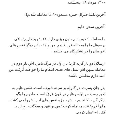
۱۴۰۰ مرداد ۲۸, پنجشنبه
آخرین نامۀ جنرال حمزه مسعودی/ ما معامله شدیم!
آخرین سخن هایم
ما معامله شدیم بدنم خون ریزی دارد. ۱۲ شهید داریم؛ باقی
پرسونل ما را به خانه فرستادیم. من و هفت تن دیگر نفس های
آخر مان را در لشکرگاه می کشیم.
ارسلان دو بار گریه کرد؛ بار اول در مرگ نامزد اش بار دوم در
معامله میهن اش نسل های بعدی انتقام ما را خواهند گرفت من
امید دارم مطمئن باشید
پدر جان پسرت دو گلوله بر سینه خورده است. نفس هایم به
اخیر رسیده و لباس هایم در خون غرق است. مادرم را بگو
دیگر گریه نکـند. بچه اش حمزه نفس های آخر اش را می کشد.
ما را فروختند، معامله کردند؛ من بر عهد و سوگند یا وطن یا
کفن ام عمل کردم.