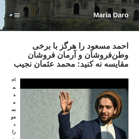
Maria Daro
فهرست
و
ابزارک‌ها
احمد مسعود را هرگز با برخی
وطن‌فروشان و آرمان فروشان
مقایسه نه کنید: محمد عثمان نجیب
اح
م
د
م
س
عو
د
را