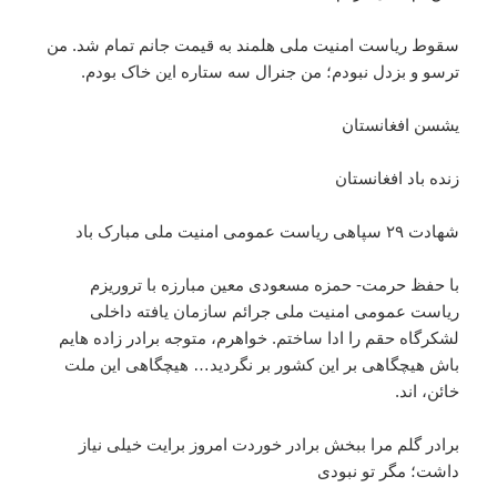
سقوط ریاست امنیت ملی هلمند به قیمت جانم تمام شد. من
ترسو و بزدل نبودم؛ من جنرال سه ستاره این خاک بودم.
یشسن افغانستان
زنده باد افغانستان
شهادت ۲۹ سپاهی ریاست عمومی امنیت ملی مبارک باد
با حفظ حرمت- حمزه مسعودی معین مبارزه با تروریزم
ریاست عمومی امنیت ملی جرائم سازمان یافته داخلی
لشکرگاه حقم را ادا ساختم. خواهرم، متوجه برادر زاده هایم
باش هیچگاهی بر این کشور بر نگردید… هیچگاهی این ملت
خائن، اند.
برادر گلم مرا ببخش برادر خوردت امروز برایت خیلی نیاز
داشت؛ مگر تو نبودی