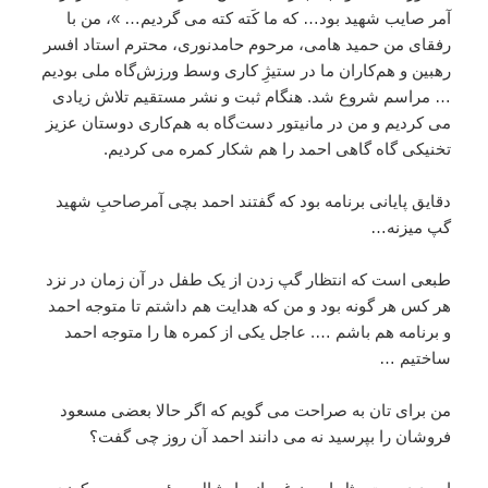
آمر صایب شهید بود… که ما کَته کته می گردیم… »، من با
رفقای من حمید هامی، مرحوم حامدنوری، محترم استاد افسر
رهبین و هم‌کاران ما در ستیژِ کاری وسط ورزش‌گاه ملی بودیم
… مراسم شروع شد. هنگام ثبت و نشر مستقیم تلاش زیادی
می کردیم و من در مانیتور دست‌گاه به هم‌کاری دوستان عزیز
تخنیکی گاه گاهی احمد را هم شکار کمره می کردیم.
دقایق پایانی برنامه بود که گفتند احمد بچی آمرصاحبِ شهید
گپ میزنه…
طبعی است که انتظار گپ زدن از یک طفل در آن زمان در نزد
هر کس هر گونه بود و من که هدایت هم داشتم تا متوجه احمد
و برنامه هم باشم …. عاجل یکی از کمره ها را متوجه احمد
ساختیم …
من برای تان به صراحت می گویم که اگر حالا بعضی مسعود
فروشان را بپرسید نه می دانند احمد آن روز چی گفت؟