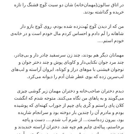
در اتاق سالون(مهمان‌خانه) شان دو سیت کَوچ قشنگ را تازه
خریده و گذاشته بودند.
من که از دیدن کَوچ بُهت‌زده شده بودم، روی کَوچ بازو دار
شاهانه را لَم دادم و احساس کردم مال خودم است و در خانه‌ی
خودم استم…‌.
مهمانان دیگر هم بودند، چند زن سرسفید چادر دار و بی‌چادر،
چند مرد جوان نکتایی‌دار و کاوبای پوش و چند دختر جوان و
نوجوان فیشنی با موهای دراز و کوتاه، ابروان آراسته و لب‌های
لب‌سرین زده که بوی عطر شان آدم را دیوانه می‌کرد.
دیدم دختران صاحب‌خانه و دختران مهمان زیر گوشی چیزی
می‌گویند و به‌ پاهای من نگاه می‌کنند. متوجه شدم که انگشت
کلان پای راستم و کُری پای چپم از جوراب کهنه‌ای که پوشیده
بودم و مادرم آن را چندین بار دوخته بود و سرانجام شاریده
بود، بیرون زده‌است… از شرم آب شدم…. دست و پاچه
برخاستم، پیاله‌ی چایم هم چپه شد. دختران آراسته خندیدند و
خندیدند و من از بس به غرورم برخورده بود، به کوچه برآمدم و