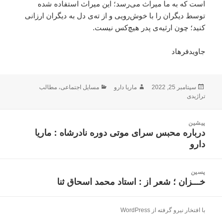
است که به ما میراث می‌رسد؛ این میراث استفاده شده
توسط دیگران را با خوش‌رویی و از ته‌ی دل به دیگران ارزانی
کنید؛ چون ارثیه‌ی پدر هیچ‌کس نیست.
جاویدفرهاد
ارسال
نویسنده
دسته‌ها
سپتامبر 25, 2022
ماریا دارو
مسایل اجتماعی
،
مطالب
شده
تراژیدی
در
اهبری
پیشین
وشته
درباره محبس سرای موتی دوره نادرشاه : ماریا
نوشته
دارو
قبلی:
پسین
خـــزان ؛ شعر از : استاد محمد اسحاق ثنا
نوشته
بعدی:
با افتخار نیرو گرفته از WordPress