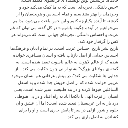
جانکاه. کریستین بوبن نویسنده ی فرانسوی معتقد است،
«حس دلتنگی، تجربه‌ای است که به ما کمک می‌کند خود و
وجودمان را بهتر بشناسیم و تمام احساس و هویت‌مان را از
گذشته تا آینده یکپارچه کنیم و این حس باعث می‌شود، بدانیم
می‌خواهیم در آینده چگونه باشیم.» در کل گفته می توان که غم
غربت و احساس دلتنگی، تجربه‌ای جهانی است که می‌تواند هر
کس را گرفتار خود کند.
تاریخ بشر تاریخ احساس غربت است. در تمام ادیان و فرهنگ‌ها
احساس جدایی از اصل بازتاب یافته و انسان مسافری خوانده
شده که از عالم لاهوت به عالم ناسوت تبعید شده است. به
گفته ی مولانای بزرگ:” بشنو از نی چون حکایت می کند – از
جدایی ها شکایت می کند”. در بینش عرفانی هم انسان موجود
غریبی خوانده شده که از اصل خویش جدا شده و به اسفل
السافلین هبوط کرده و در بند طبیعت اسیر شده است. یعنی
انسان از قرب الهی یا ناکجا آباد به راه افتاد و در پی هبوطی
درد بار به این غریبستان تبعید شده است؛ اما آن عشق و آن
جلوه و شور ازلی در سر تا پایش جاری است و او را برای
کشاندن به اصل یاری می کند.