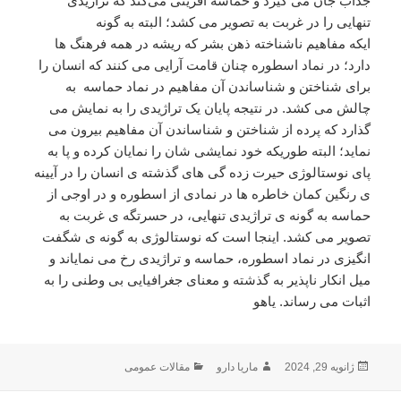
جذاب جان می گیرد و حماسه آفرینی می‌کند که تراژیدی
تنهایی را در غربت به تصویر می کشد؛ البته به گونه
ایکه مفاهیم ناشناخته ذهن بشر که ریشه در همه فرهنگ ها
دارد؛ در نماد اسطوره چنان قامت آرایی می کنند که انسان را
برای شناختن و شناساندن آن مفاهیم در نماد حماسه به
چالش می کشد. در نتیجه پایان یک تراژیدی را به نمایش می
گذارد که پرده از شناختن و شناساندن آن مفاهیم بیرون می
نماید؛ البته طوریکه خود نمایشی شان را نمایان کرده و پا به
پای نوستالوژی حیرت زده گی های گذشته ی انسان را در آیینه
ی رنگین کمان خاطره ها در نمادی از اسطوره و در اوجی از
حماسه به گونه ی تراژیدی تنهایی، در حسرتگه ی غربت به
تصویر می کشد. اینجا است که نوستالوژی به گونه ی شگفت
انگیزی در نماد اسطوره، حماسه و تراژیدی رخ می نمایاند و
میل انکار ناپذیر به گذشته و معنای جغرافیایی بی وطنی را به
اثبات می رساند. یاهو
ارسال
نویسنده
دسته‌ها
ژانویه 29, 2024
ماریا دارو
مقالات عمومی
شده
در
اهبری