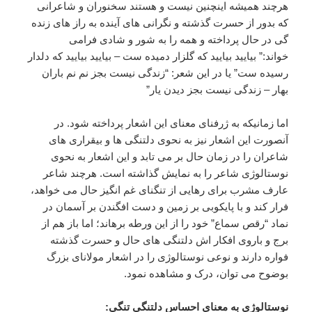
هرچند همیشه اینچنین نیست و هستند سخنوران و شاعرانی
که بدور از حسرت گذشته و نگرانی های آینده به راز های زنده
گی در حال پرداخته و همه را به شور و شادی فرامی
خواند:” بياييد بياييد که گلزار دميده ست – بياييد بياييد که دلدار
رسيده ست” یا در این شعر: “زندگی نیست بجز نم نم باران
بهار – زندگی نیست بجز دیدن یار”
اما زمانیکه به ژرفنای معنای این اشعار پرداخته شود. در
آنصورت این اشعار نیز به نحوی دلتنگی ها و بیقراری های
شاعران را در زمان حال بر می تابد و این اشعار به نحوی
نوستالوژی شاعر را به نمایش گذاشته است. هرچند شاعر
عارف مشرب برای رهایی از تنگنای غم انگیز حال می خواهد،
فرار کند و با پایکوبی بر زمین و دست افگندن بر آسمان در
نماد “رقص سماع” خود را از این ورطه برهاند؛ اما باز هم از
برج و باروی افکار اش دلتنگی های حال و حسرت گذشته
فواره دارند و نوعی نوستالوژی را در اشعار مولانای بزرگ
بوضوح می توان، درک و مشاهده نمود.
نوستالوژی به معنای احساس دلتنگی تنگی: