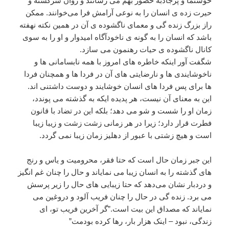
خوشنما و پرجاذبه حضور بهم می رسانند و روان سرگشته و
حیرت زده ی انسان را به نوعی آرامش فرا می‌خوانند. ممکن
راز بزرگ زنده گی و معمای ناگشوده ی آن در همین نکته نهفته
باشد که انسان را به گونه ی ناخودآگاه امیدوار و او را به سوی
کانال ناگشوده ی حیات رهنمون می سازد.
شگفت آور اینکه خاطره های امروز با همه نابسامانی ها و
ناخوشایندی ها و نارضایتی های آن در فردا ها و همچنان فردا
ها برای پس فردا های انسان خوشایند و دوست داشتنی اند.
این به معنای آن نیست، هر پدیده ایکه به گذشته می پوندد،
زمان او را شست و شو می دهد؛ بلکه این در تضاد با قانون
فطرت قرار دارد؛ زیرا در هر زمانی زشت زشت و زیبا زیبا
است و هیچ زشتی با عبور از دهلیز زمان زیبا نمی گردد.
این جبر زمان حال است که حتا فقر، محرومیت و یاس و رنج
های گذشته را به انسان زیبا می نمایاند و حال را چنان غم انگیز
و دردبار نشان می‌دهد که حتا زیبایی های حال را زیر پرسش
می برد. زنده گی در حال را چنان فریب آلود و دروغین می
نمایاند که مصداق این بیت است.”گر آخرین فریب تو، ای
زندگی، نبود – اینک هزار بار، رها کرده بودمت”