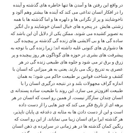
در واقع این رفتن ها و آمدن ها تنها خاطره های گذشته و آینده
را در افکار انسان تداعی می کند که آینده ها بیشتر وهم آلود و
ناخوشایند و پر از نگرانی ها و دلهره ها و اما گذشته ها با همه
زشتی هایش در پنجره های خیال انسان خوشایند و دل انگیز
به تصویر کشیده می شوند. ممکن یکی از دلایل آن این باشد که
ساده گی ها و بی آلایشی های زنده گی گذشته بر پیچیده گی
ها دشواری های کنونی غلبه داشته اند؛ زیرا زنده گی با توجه به
پیشرفت های بشری در حوزه های گوناگون هر روز پیچیده و پر
زرق و برق تر می شود و جلوه های طبیعی زنده گی در هر
عصری به تدریج رنگ می بازند. یعنی به هر میزانی که انسان با
کشف و شناخت قوانین بر طبیعت حاکم می شود؛ به همان
اندازه گراف مجهولات بلند و در نتیجه درگیری انسان را با
طبیعت افزون‌تر می سازد. این روند با طبعیت ساده پسندانه ی
انسان چندان سازگار نیست. از همین رو است که انسان در هر
برهه ای از تاریخ فکر می کند که چیز هایی را از دست داده
است و این از دست دادن ها به مثابه ی دغدغه ی پایان ناپذیر،
هر گذشته ایرا برای انسان زیبا می نمایاند. از این رو است که
رنگین کمان گذشته ها در هر زمانی در سراپرده ی ذهن انسان