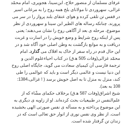
عرفای مسلمان از منصور حلاج، ابن‌سینا، هجویری، امام محمّد
غزالی، سهروردی تا مولانای بلخ همه روح را به مرغانی اسیر
در قفس تن تلقی کرده و هوای عنقای بلند پرواز را در سر می
پرورند. چنانکه رساله های الطیر ابن سینا و سهروردی از نظر
موضوع، مرحله ی بعد از آگاهی روح را نشان می‌دهند؛ یعنی
پس از اینکه روح شرایط و وضع خویش را در اسارت و غربت
دریافت و به موانع بازگشت به وطن اصلی خود آگاه شد و در
این حال قدم در راه سفر از خاک به افلاک می
گذارد.
امام
محمّد غزالی(وفات 505 ﮬ.ق) در کتاب احیاءعلوم الدین و
ترجمة فارسی آن کیمیای سعادت می گوید، جایگاه اصلی روح
این دنیا نیست و عالمی دیگر است و باید که عوالمی را طی
کند، منزل به منزل تا به اصل خویش برسد ( ! غزالی،1384:
108 به بعد).
شیخ اشراق(وفات 587 ﮬ.ق) برخلاف حکمای مشّاء که از
علم‌النفس در طبیعیات بحث کرده‌اند. او از زاویه ی دیگری به
این موضوع پرداخته و به مسأله ی نفس صورتی الهی بخشیده
است. از نظر وی نفس نوری از انوار حق تعالی است که در
زندان تن گرفتار شده است.