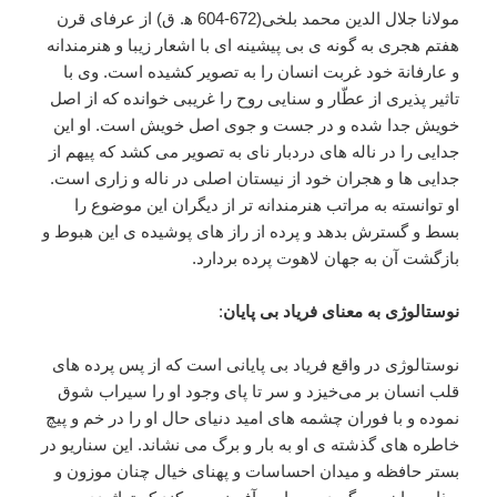
مولانا جلال الدین محمد بلخی(672-604 ﻫ. ق) از عرفای قرن
هفتم هجری به گونه ی بی پیشینه ای با اشعار زیبا و هنرمندانه
و عارفانة خود غربت انسان را به تصویر کشیده است. وی با
تاثیر پذیری از عطّار و سنایی روح را غریبی خوانده که از اصل
خویش جدا شده و در جست و جوی اصل خویش است. او این
جدایی را در ناله های دردبار نای به تصویر می کشد که پیهم از
جدایی ها و هجران خود از نیستان اصلی در ناله و زاری است.
او توانسته به مراتب هنرمندانه تر از دیگران این موضوع را
بسط و گسترش بدهد و پرده از راز های پوشیده ی این هبوط و
بازگشت آن به جهان لاهوت پرده بردارد.
نوستالوژی به معنای فریاد بی پایان
:
نوستالوژی در واقع فریاد بی پایانی است که از پس پرده های
قلب انسان بر می‌خیزد و سر تا پای وجود او را سیراب شوق
نموده و با فوران چشمه های امید دنیای حال او را در خم و پیچ
خاطره های گذشته ی او به بار و برگ می نشاند. این سناریو در
بستر حافظه و میدان احساسات و پهنای خیال چنان موزون و